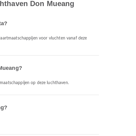
uchthaven Don Mueang
ta?
tvaartmaatschappijen voor vluchten vanaf deze
 Mueang?
rtmaatschappijen op deze luchthaven.
ng?