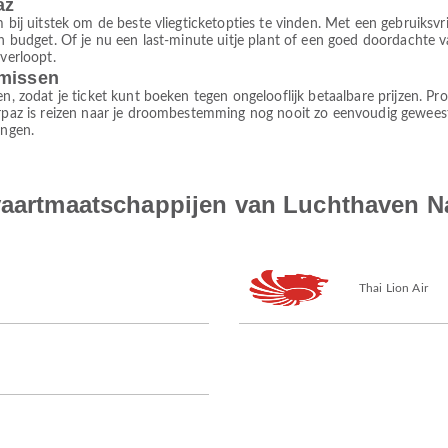
az
 bij uitstek om de beste vliegticketopties te vinden. Met een gebruiksvrien
 en budget. Of je nu een last-minute uitje plant of een goed doordachte 
 verloopt.
omissen
en, zodat je ticket kunt boeken tegen ongelooflijk betaalbare prijzen. P
irpaz is reizen naar je droombestemming nog nooit zo eenvoudig geweest
ingen.
tvaartmaatschappijen van Luchthaven N
Thai Lion Air