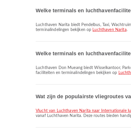
Welke terminals en luchthavenfacilit
Luchthaven Narita biedt Pendelbus, Taxi, Wachtruimte en vele andere voorzieningen om je reiservaring te verbeteren. Je kunt gedetailleerde informatie over faciliteiten en
terminalindelingen bekijken op
Luchthaven Narita
.
Welke terminals en luchthavenfacili
Luchthaven Don Mueang biedt Wisselkantoor, Parkeerplaatsen, Dineren en vele andere voorzieningen om je reiservaring te verbeteren. Je kunt gedetailleerde informatie over
faciliteiten en terminalindelingen bekijken op
Lucht
Wat zijn de populairste vliegroutes 
vlucht van Luchthaven Narita naar Internationale 
vanaf Luchthaven Narita. Deze routes bieden handige