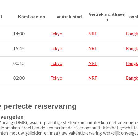
Vertrekluchthave
kt
Komt aan op
vertrek stad
aan
n
14:00
Tokyo
NRT
Bangk
15:45
Tokyo
NRT
Bangk
00:15
Tokyo
NRT
Bangk
02:00
Tokyo
NRT
Bangk
e perfecte reiservaring
 vergeten
Mueang (DMK), waar u prachtige steden kunt ontdekken met adembenem
kale smaken proeft en de kenmerkende sfeer opsnuift. Kies het geschikte
en met uw geliefden en maak uw vakantie-ervaring werkelijk onvergete