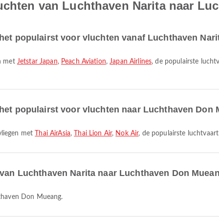
luchten van Luchthaven Narita naar L
het populairst voor vluchten vanaf Luchthaven Nari
en met
Jetstar Japan
,
Peach Aviation
,
Japan Airlines
, de populairste luch
 het populairst voor vluchten naar Luchthaven Don
vliegen met
Thai AirAsia
,
Thai Lion Air
,
Nok Air
, de populairste luchtvaa
r van Luchthaven Narita naar Luchthaven Don Muea
chthaven Don Mueang.