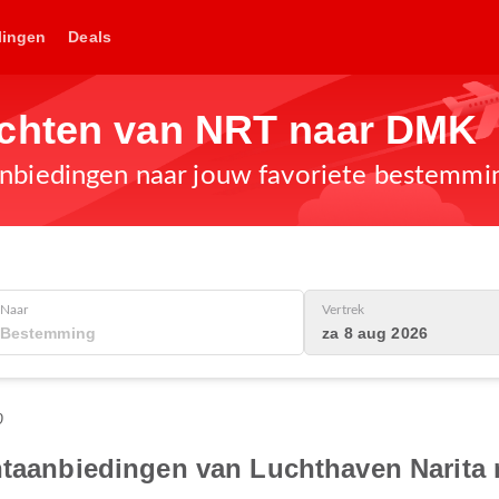
lingen
Deals
uchten van NRT naar DMK
anbiedingen naar jouw favoriete bestemmi
Naar
Vertrek
za 8 aug 2026
0
chtaanbiedingen van Luchthaven Narita