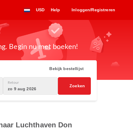
USD
Help
Inloggen/Registreren
ng. Begin nu met boeken!
Bekijk bestellijst
Retour
Zoeken
zo 9 aug 2026
 naar Luchthaven Don