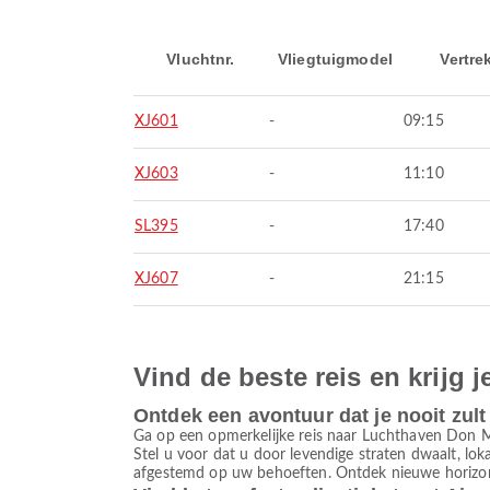
Vluchtnr.
Vliegtuigmodel
Vertre
XJ601
-
09:15
XJ603
-
11:10
SL395
-
17:40
XJ607
-
21:15
Vind de beste reis en krijg j
Ontdek een avontuur dat je nooit zult
Ga op een opmerkelijke reis naar Luchthaven Don 
Stel u voor dat u door levendige straten dwaalt, lo
afgestemd op uw behoeften. Ontdek nieuwe horizont