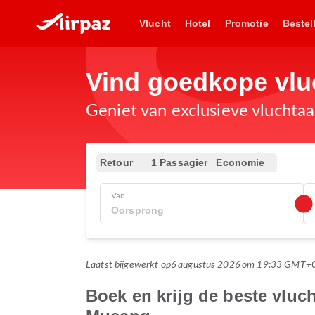
Vlucht
Hotel
Promotie
Bestel
Vind goedkope vl
Geniet van exclusieve vluchta
Retour
1 Passagier
Economie
Van
Laatst bijgewerkt op
6 augustus 2026 om 19:33 GMT+
Boek en krijg de beste vlu