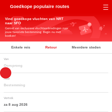
Goedkope populaire routes
Vind goedkope vluchten van NRT
naar SFO
Geniet van exclusieve vluchtaanbiedingen naar
jouw favoriete bestemming. Begin nu met
boeken!
Enkele reis
Retour
Meerdere steden
Van
Oorsprong
Naar
Bestemming
Vertrek
za 8 aug 2026