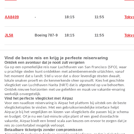
AA8409
-
18:15
11:55
Toky
JL58
Boeing 787-9
18:15
11:55
Toky
Vind de beste reis en krijg je perfecte reiservaring
Ontdek een avontuur dat je nooit zult vergeten
Ga op een opmerkelijke reis naar Luchthaven van San Francisco (SFO), waar
u prachtige steden kunt ontdekken met adembenemende uitzichten, vanaf
het moment dat u landt. Stel u voor dat u door levendige straten dwaalt,
lokale smaken proeft en de kenmerkende sfeer opsnuift. Kies het geschikte
vliegticket van Luchthaven Narita (NRT) dat is afgestemd op uw behoeften.
Ontdek nieuwe horizonten met uw geliefden en maak uw vakantie-ervaring
werkelijk onvergetelijk.
Vind het perfecte vliegticket met Airpaz
Voor een naadloze reiservaring is Airpaz het platform bij uitstek om de beste
vliegticketopties te vinden. Met een gebruiksvriendelijke interface helpt
Airpaz je bij het vergelijken en kiezen van vliegtickets die passen bij je schema
en budget. Of je nu een last-minute uitje plant of een goed doordachte
vakantie, Airpaz biedt een breed scala aan keuzes om ervoor te zorgen dat je
reis zo comfortabel mogelijk verloopt.
Betaalbare ticketprijs zonder compromissen