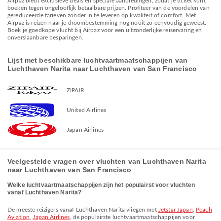
Airpaz biedt exclusieve deals en speciale aanbiedingen, zodat je ticket kunt
boeken tegen ongelooflijk betaalbare prijzen. Profiteer van de voordelen van
gereduceerde tarieven zonder in te leveren op kwaliteit of comfort. Met
Airpaz is reizen naar je droombestemming nog nooit zo eenvoudig geweest.
Boek je goedkope vlucht bij Airpaz voor een uitzonderlijke reiservaring en
onverslaanbare besparingen.
Lijst met beschikbare luchtvaartmaatschappijen van
Luchthaven Narita naar Luchthaven van San Francisco
ZIPAIR
United Airlines
Japan Airlines
Veelgestelde vragen over vluchten van Luchthaven Narita
naar Luchthaven van San Francisco
Welke luchtvaartmaatschappijen zijn het populairst voor vluchten
vanaf Luchthaven Narita?
De meeste reizigers vanaf Luchthaven Narita vliegen met
Jetstar Japan
,
Peach
Aviation
,
Japan Airlines
, de populairste luchtvaartmaatschappijen voor