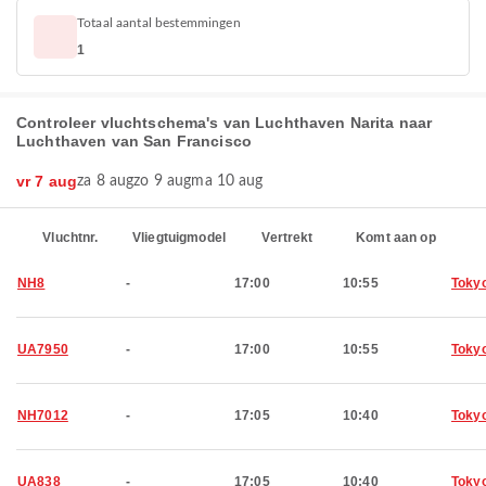
Totaal aantal bestemmingen
1
Controleer vluchtschema's van Luchthaven Narita naar
Luchthaven van San Francisco
vr 7 aug
za 8 aug
zo 9 aug
ma 10 aug
Vluchtnr.
Vliegtuigmodel
Vertrekt
Komt aan op
NH8
-
17:00
10:55
Toky
UA7950
-
17:00
10:55
Toky
NH7012
-
17:05
10:40
Toky
UA838
-
17:05
10:40
Toky