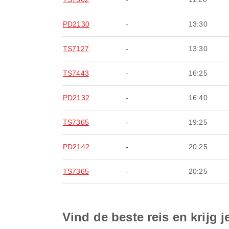
PD2130
-
13:30
TS7127
-
13:30
TS7443
-
16:25
PD2132
-
16:40
TS7365
-
19:25
PD2142
-
20:25
TS7365
-
20:25
Vind de beste reis en krijg j