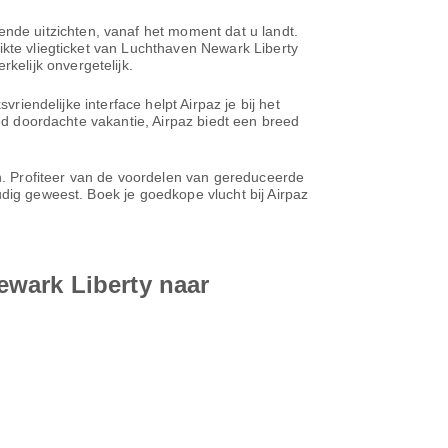
de uitzichten, vanaf het moment dat u landt.
ikte vliegticket van Luchthaven Newark Liberty
elijk onvergetelijk.
riendelijke interface helpt Airpaz je bij het
oed doordachte vakantie, Airpaz biedt een breed
en. Profiteer van de voordelen van gereduceerde
udig geweest. Boek je goedkope vlucht bij Airpaz
ewark Liberty naar