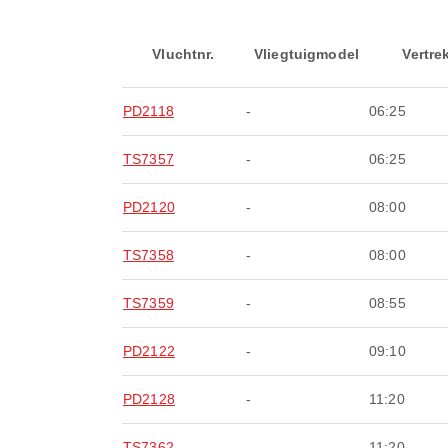
Vluchtnr.
Vliegtuigmodel
Vertre
PD2118
-
06:25
TS7357
-
06:25
PD2120
-
08:00
TS7358
-
08:00
TS7359
-
08:55
PD2122
-
09:10
PD2128
-
11:20
TS7362
-
11:20