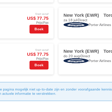
Start vanaf
New York (EWR)
Tor
US$ 77.75
za 18 jul
Direct
Prijs/Pax
Porter Airlines
Boek
Start vanaf
New York (EWR)
Tor
US$ 77.75
do 20 aug
Direct
Prijs/Pax
Porter Airlines
Boek
e pagina mogelijk niet up-to-date zijn en zonder voorafgaande kenni
actuele informatie te verstrekken.