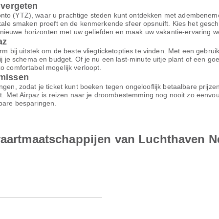
 vergeten
onto (YTZ), waar u prachtige steden kunt ontdekken met adembenemen
lokale smaken proeft en de kenmerkende sfeer opsnuift. Kies het gesch
ieuwe horizonten met uw geliefden en maak uw vakantie-ervaring werk
az
m bij uitstek om de beste vliegticketopties te vinden. Met een gebruiksv
bij je schema en budget. Of je nu een last-minute uitje plant of een g
o comfortabel mogelijk verloopt.
omissen
ngen, zodat je ticket kunt boeken tegen ongelooflijk betaalbare prijz
ort. Met Airpaz is reizen naar je droombestemming nog nooit zo eenvo
nbare besparingen.
tvaartmaatschappijen van Luchthaven N