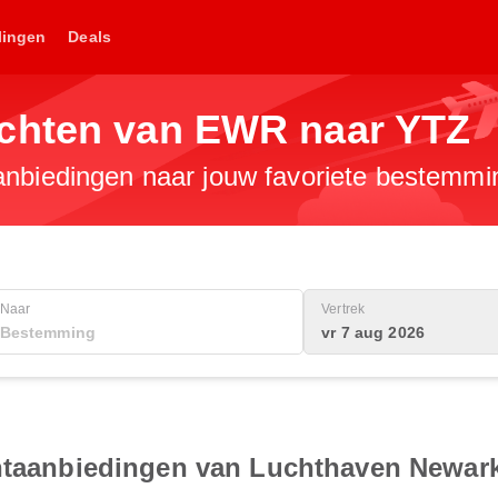
lingen
Deals
uchten van EWR naar YTZ
anbiedingen naar jouw favoriete bestemmi
Naar
Vertrek
vr 7 aug 2026
chtaanbiedingen van Luchthaven Newark