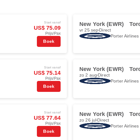
Start vanaf
New York (EWR)
Tor
US$ 75.09
vr 25 sep
Direct
Prijs/Pax
Porter Airlines
Boek
Start vanaf
New York (EWR)
Tor
US$ 75.14
zo 2 aug
Direct
Prijs/Pax
Porter Airlines
Boek
Start vanaf
New York (EWR)
Tor
US$ 77.64
zo 26 jul
Direct
Prijs/Pax
Porter Airlines
Boek