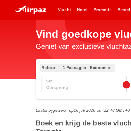
Vlucht
Hotel
Promotie
Bestel
Vind goedkope vl
Geniet van exclusieve vluchta
Retour
1 Passagier
Economie
Van
Laatst bijgewerkt op
16 juli 2026 om 22:48 GMT+0
Boek en krijg de beste vlu