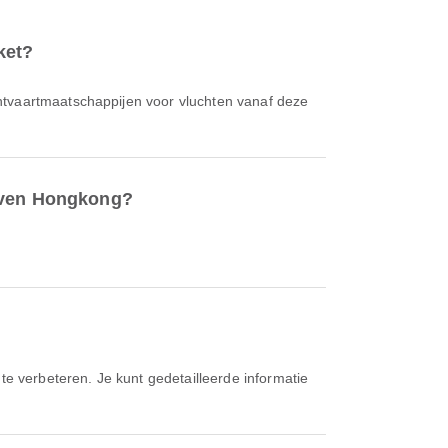
ket?
chtvaartmaatschappijen voor vluchten vanaf deze
haven Hongkong?