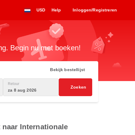
USD
Help
Inloggen/Registreren
ng. Begin nu met boeken!
Bekijk bestellijst
Retour
Zoeken
za 8 aug 2026
naar Internationale