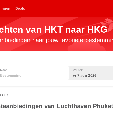
lingen
Deals
uchten van HKT naar HKG
anbiedingen naar jouw favoriete bestemmi
Naar
Vertrek
vr 7 aug 2026
MT+0
htaanbiedingen van Luchthaven Phuket 