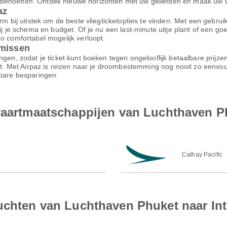
ehoeften. Ontdek nieuwe horizonten met uw geliefden en maak uw vak
az
m bij uitstek om de beste vliegticketopties te vinden. Met een gebruiksv
bij je schema en budget. Of je nu een last-minute uitje plant of een g
o comfortabel mogelijk verloopt.
omissen
ngen, zodat je ticket kunt boeken tegen ongelooflijk betaalbare prijz
ort. Met Airpaz is reizen naar je droombestemming nog nooit zo eenvo
nbare besparingen.
vaartmaatschappijen van Luchthaven Ph
Cathay Pacific
uchten van Luchthaven Phuket naar Int