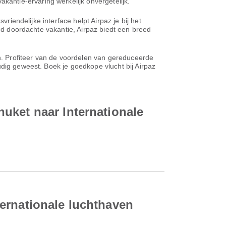
antie-ervaring werkelijk onvergetelijk.
riendelijke interface helpt Airpaz je bij het
oed doordachte vakantie, Airpaz biedt een breed
en. Profiteer van de voordelen van gereduceerde
udig geweest. Boek je goedkope vlucht bij Airpaz
uket naar Internationale
ernationale luchthaven