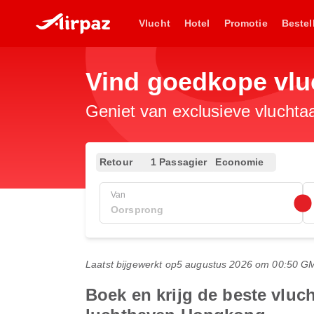
Vlucht
Hotel
Promotie
Bestel
Vind goedkope vl
Geniet van exclusieve vluchta
Retour
1 Passagier
Economie
Van
Laatst bijgewerkt op
5 augustus 2026 om 00:50 G
Boek en krijg de beste vluc