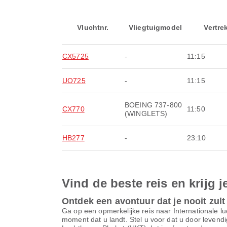
Vluchtnr.
Vliegtuigmodel
Vertre
CX5725
-
11:15
UO725
-
11:15
BOEING 737-800
CX770
11:50
(WINGLETS)
HB277
-
23:10
Vind de beste reis en krijg j
Ontdek een avontuur dat je nooit zult
Ga op een opmerkelijke reis naar Internationale
moment dat u landt. Stel u voor dat u door levendi