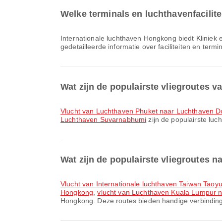
Welke terminals en luchthavenfacilit
Internationale luchthaven Hongkong biedt Kliniek en Apotheken, Rookruimte, Pendelbus en vele andere voorzieningen om je reiservaring te verbeteren. Je kunt
gedetailleerde informatie over faciliteiten en term
Wat zijn de populairste vliegroutes 
vlucht van Luchthaven Phuket naar Luchthaven
Luchthaven Suvarnabhumi
zijn de populairste luc
Wat zijn de populairste vliegroutes 
vlucht van Internationale luchthaven Taiwan Tao
Hongkong
,
vlucht van Luchthaven Kuala Lumpur n
Hongkong. Deze routes bieden handige verbindinge