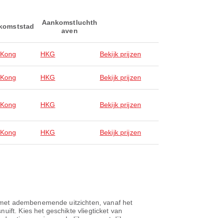
Aankomstluchth
komststad
aven
 Kong
HKG
Bekijk prijzen
 Kong
HKG
Bekijk prijzen
 Kong
HKG
Bekijk prijzen
 Kong
HKG
Bekijk prijzen
 met adembenemende uitzichten, vanaf het
ift. Kies het geschikte vliegticket van