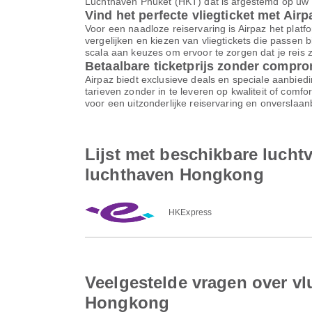
Luchthaven Phuket (HKT) dat is afgestemd op uw b
Vind het perfecte vliegticket met Airp
Voor een naadloze reiservaring is Airpaz het platfor
vergelijken en kiezen van vliegtickets die passen 
scala aan keuzes om ervoor te zorgen dat je reis z
Betaalbare ticketprijs zonder compr
Airpaz biedt exclusieve deals en speciale aanbiedi
tarieven zonder in te leveren op kwaliteit of comf
voor een uitzonderlijke reiservaring en onverslaa
Lijst met beschikbare lucht
luchthaven Hongkong
HKExpress
Veelgestelde vragen over vl
Hongkong