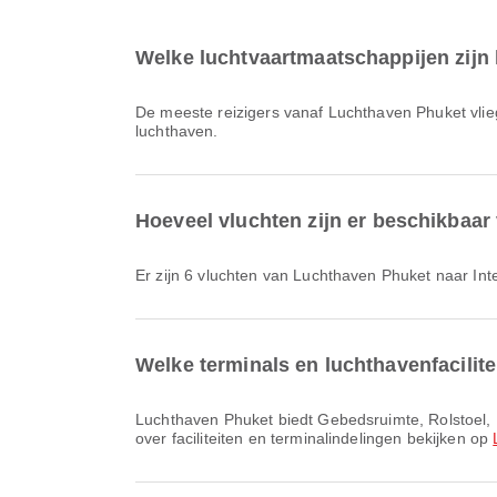
Welke luchtvaartmaatschappijen zijn
De meeste reizigers vanaf Luchthaven Phuket vl
luchthaven.
Hoeveel vluchten zijn er beschikbaa
Er zijn 6 vluchten van Luchthaven Phuket naar In
Welke terminals en luchthavenfacilit
Luchthaven Phuket biedt Gebedsruimte, Rolstoel, Belastingvrije winkel en vele andere voorzieningen om je reiservaring te verbeteren. Je kunt gedetailleerde informatie
over faciliteiten en terminalindelingen bekijken op