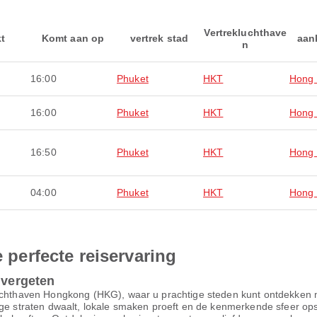
Vertrekluchthave
kt
Komt aan op
vertrek stad
aan
n
16:00
Phuket
HKT
Hong
16:00
Phuket
HKT
Hong
16:50
Phuket
HKT
Hong
04:00
Phuket
HKT
Hong
e perfecte reiservaring
 vergeten
 luchthaven Hongkong (HKG), waar u prachtige steden kunt ontdekken
ge straten dwaalt, lokale smaken proeft en de kenmerkende sfeer opsnu