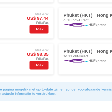
Start vanaf
Phuket (HKT)
Hong 
US$ 97.44
di 10 nov
Direct
Prijs/Pax
HKExpress
Boek
Start vanaf
Phuket (HKT)
Hong 
US$ 98.35
zo 11 okt
Direct
Prijs/Pax
HKExpress
Boek
e pagina mogelijk niet up-to-date zijn en zonder voorafgaande kenni
actuele informatie te verstrekken.