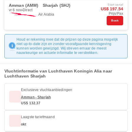
Amman (AMM)
Sharjah (SHJ)
Start vanaf
US$ 197.54
vr 6 nov
Direct
Prijs/Pax
Air Arabia
Boek
Houd er rekening mee dat de prijzen op deze pagina mogelijk
niet up-to-date zijn en zonder voorafgaande kennisgeving
kunnen worden gewijzigd. Wij streven ernaar de meest
nauwkeurige en actuele informatie te verstrekken.
Vluchtinformatie van Luchthaven Koningin Alia naar
Luchthaven Sharjah
Exclusieve vluchtaanbiedingen
Amman - Sharjah
US$ 132.37
Laagste tariefmaand
okt