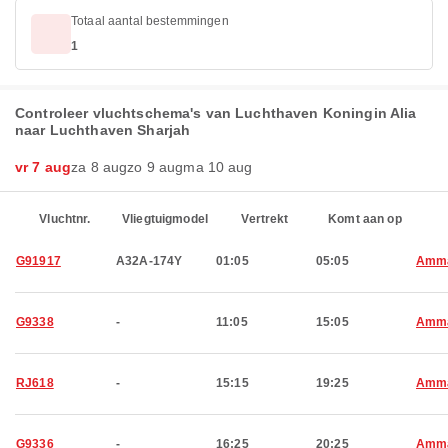
Totaal aantal bestemmingen
1
Controleer vluchtschema's van Luchthaven Koningin Alia
naar Luchthaven Sharjah
vr 7 aug
za 8 aug
zo 9 aug
ma 10 aug
Vluchtnr.
Vliegtuigmodel
Vertrekt
Komt aan op
G91917
A32A-174Y
01:05
05:05
Amm
G9338
-
11:05
15:05
Amm
RJ618
-
15:15
19:25
Amm
G9336
-
16:25
20:25
Amm