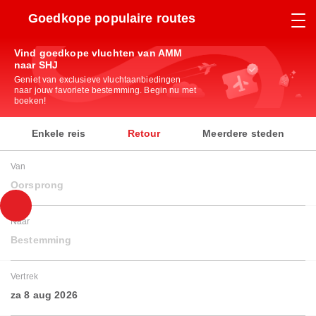
Goedkope populaire routes
Vind goedkope vluchten van AMM
naar SHJ
Geniet van exclusieve vluchtaanbiedingen
naar jouw favoriete bestemming. Begin nu met
boeken!
Enkele reis
Retour
Meerdere steden
Van
Oorsprong
Naar
Bestemming
Vertrek
za 8 aug 2026