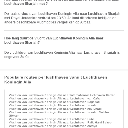
Luchthaven Sharjah met ?
De laatste vlucht van Luchthaven Koningin Alia naar Luchthaven Sharjah
met Royal Jordanian vertrekt om 23:50. Je kunt dit schema bekijken en
andere beschikbare vluchtopties vergelijken op Airpaz.
Hoe lang duurt de vlucht van Luchthaven Koningin Alia naar
Luchthaven Sharjah?
De vluchtduur van Luchthaven Koningin Alia naar Luchthaven Sharjah is
ongeveer 3u 0m.
Populaire routes per luchthaven vanuit Luchthaven
Koningin Alia
Vluchten van Luchthaven Koningin Alia naar Internationale luchthaven Hamad
Vluchten van Luchthaven Koningin Alia naar Luchthaven van Caïro
Vluchten van Luchthaven Koningin Alia naar Luchthaven Baghdad
Vluchten van Luchthaven Koningin Alia naar Luchthaven Istanbul
Vluchten van Luchthaven Koningin Alia naar Luchthaven Abu Dhabi
Vluchten van Luchthaven Koningin Alia naar Luchthaven Istanbul Sabiha
Gökçen
Vluchten van Luchthaven Koningin Alia naar Luchthaven Dubai
Vluchten van Luchthaven Koningin Alia naar Luchthaven Rafic Hariri Beiroet
Vluchten van Luchthaven Koningin Alia naar Luchthaven Antalya