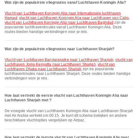
Wat zijn de populairste vliegroutes vanaf Luchthaven Koningin Alia?
vlucht van Luchthaven Koningin Alia naar Internationale luchthaven
Hamad
,
vlucht van Luchthaven Koningin Alia naar Luchthaven van Caïro
,
vlucht van Luchthaven Koningin Alia naar Luchthaven Baghdad
zijn de
populairste luchthaventroutes vanaf Luchthaven Koningin Alia. Deze
routes bieden handige verbindingen voor je reis.
Wat zijn de populairste vliegroutes naar Luchthaven Sharjah?
vlucht van Luchthaven Bandaranaike naar Luchthaven Sharjah
,
vlucht van
Luchthaven Jomo Kenyatta naar Luchthaven Sharjah
,
vlucht van
Luchthaven Dhaka naar Luchthaven Sharjah
zijn de populairste
luchthaventroutes naar Luchthaven Sharjah. Deze routes bieden handige
verbindingen voor je reis.
Hoe laat vertrekt de eerste vlucht van Luchthaven Koningin Alia naar
Luchthaven Sharjah met ?
De vroegste vlucht van Luchthaven Koningin Alia naar Luchthaven Sharjah
met Air Arabia vertrekt om 00:15. Je kunt dit schema bekijken en andere
beschikbare vluchtopties vergelijken op Airpaz.
Hoe laat vertrekt de laatste vlucht van Luchthaven Koningin Alia naar