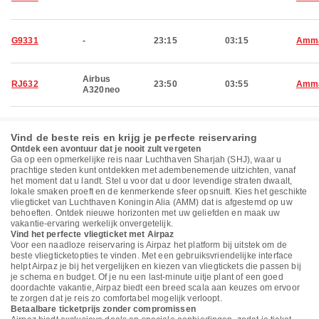
G9331
-
23:15
03:15
Amm
Airbus
RJ632
23:50
03:55
Amm
A320neo
Vind de beste reis en krijg je perfecte reiservaring
Ontdek een avontuur dat je nooit zult vergeten
Ga op een opmerkelijke reis naar Luchthaven Sharjah (SHJ), waar u
prachtige steden kunt ontdekken met adembenemende uitzichten, vanaf
het moment dat u landt. Stel u voor dat u door levendige straten dwaalt,
lokale smaken proeft en de kenmerkende sfeer opsnuift. Kies het geschikte
vliegticket van Luchthaven Koningin Alia (AMM) dat is afgestemd op uw
behoeften. Ontdek nieuwe horizonten met uw geliefden en maak uw
vakantie-ervaring werkelijk onvergetelijk.
Vind het perfecte vliegticket met Airpaz
Voor een naadloze reiservaring is Airpaz het platform bij uitstek om de
beste vliegticketopties te vinden. Met een gebruiksvriendelijke interface
helpt Airpaz je bij het vergelijken en kiezen van vliegtickets die passen bij
je schema en budget. Of je nu een last-minute uitje plant of een goed
doordachte vakantie, Airpaz biedt een breed scala aan keuzes om ervoor
te zorgen dat je reis zo comfortabel mogelijk verloopt.
Betaalbare ticketprijs zonder compromissen