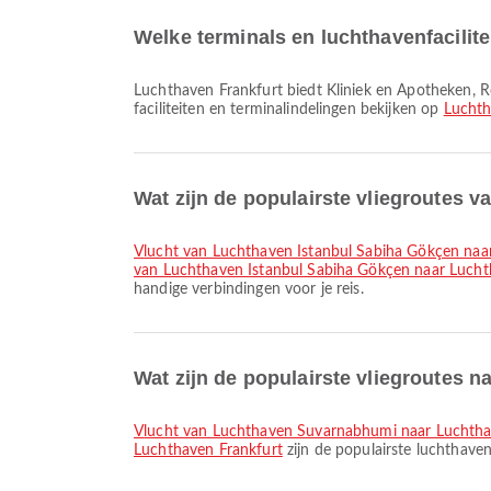
Welke terminals en luchthavenfacilit
Luchthaven Frankfurt biedt Kliniek en Apotheken, Rolstoel, Kinderkamer en vele andere voorzieningen om je reiservaring te verbeteren. Je kunt gedetailleerde informatie over
faciliteiten en terminalindelingen bekijken op
Luchth
Wat zijn de populairste vliegroutes 
vlucht van Luchthaven Istanbul Sabiha Gökçen na
van Luchthaven Istanbul Sabiha Gökçen naar Luc
handige verbindingen voor je reis.
Wat zijn de populairste vliegroutes 
vlucht van Luchthaven Suvarnabhumi naar Luchtha
Luchthaven Frankfurt
zijn de populairste luchthave