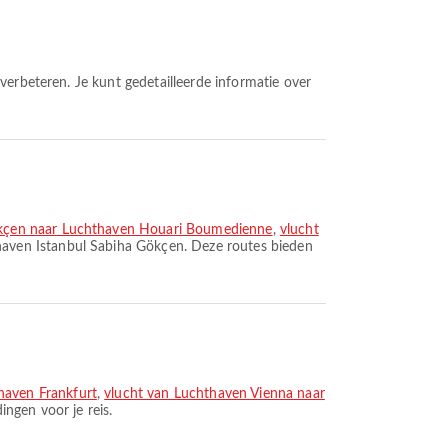
ökçen naar Luchthaven Houari Boumedienne
,
vlucht
haven Istanbul Sabiha Gökçen. Deze routes bieden
haven Frankfurt
,
vlucht van Luchthaven Vienna naar
ngen voor je reis.