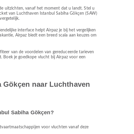
 uitzichten, vanaf het moment dat u landt. Stel u
gticket van Luchthaven Istanbul Sabiha Gökçen (SAW)
ergetelijk.
delijke interface helpt Airpaz je bij het vergelijken
vakantie, Airpaz biedt een breed scala aan keuzes om
rofiteer van de voordelen van gereduceerde tarieven
. Boek je goedkope vlucht bij Airpaz voor een
ha Gökçen naar Luchthaven
anbul Sabiha Gökçen?
chtvaartmaatschappijen voor vluchten vanaf deze