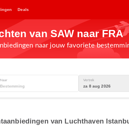
lingen
Deals
uchten van SAW naar FRA
anbiedingen naar jouw favoriete bestemmi
Naar
Vertrek
za 8 aug 2026
chtaanbiedingen van Luchthaven Istanb