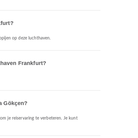
furt?
ppijen op deze luchthaven.
thaven Frankfurt?
ha Gökçen?