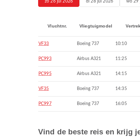
zo 26 jul 2026
di 28 jul 2026
wo 29 
Vluchtnr.
Vliegtuigmodel
Vertre
VF33
Boeing 737
10:10
PC993
Airbus A321
11:25
PC995
Airbus A321
14:15
VF35
Boeing 737
14:35
PC997
Boeing 737
16:05
Vind de beste reis en krijg j