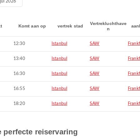
jul 2026
Vertrekluchthave
kt
Komt aan op
vertrek stad
aan
n
12:30
Istanbul
SAW
Frank
13:40
Istanbul
SAW
Frank
16:30
Istanbul
SAW
Frank
16:55
Istanbul
SAW
Frank
18:20
Istanbul
SAW
Frank
e perfecte reiservaring