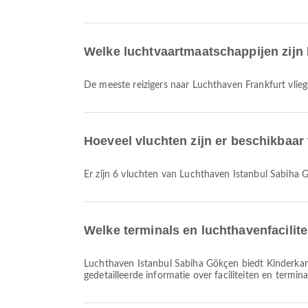
Welke luchtvaartmaatschappijen zijn 
De meeste reizigers naar Luchthaven Frankfurt vli
Hoeveel vluchten zijn er beschikbaa
Er zijn 6 vluchten van Luchthaven Istanbul Sabiha
Welke terminals en luchthavenfacilit
Luchthaven Istanbul Sabiha Gökçen biedt Kinderkamer, Belastingvrije winkel, Parkeerplaatsen en vele andere voorzieningen om je reiservaring te verbeteren. Je kunt
gedetailleerde informatie over faciliteiten en termin