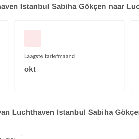
haven Istanbul Sabiha Gökçen naar Lu
Laagste tariefmaand
okt
van Luchthaven Istanbul Sabiha Gökç