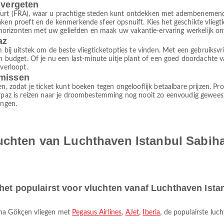
 vergeten
furt (FRA), waar u prachtige steden kunt ontdekken met adembenemende
maken proeft en de kenmerkende sfeer opsnuift. Kies het geschikte vlie
rizonten met uw geliefden en maak uw vakantie-ervaring werkelijk onv
az
 bij uitstek om de beste vliegticketopties te vinden. Met een gebruiksvrien
 en budget. Of je nu een last-minute uitje plant of een goed doordachte 
 verloopt.
omissen
en, zodat je ticket kunt boeken tegen ongelooflijk betaalbare prijzen. P
irpaz is reizen naar je droombestemming nog nooit zo eenvoudig geweest
ingen.
luchten van Luchthaven Istanbul Sabi
 het populairst voor vluchten vanaf Luchthaven Ist
biha Gökçen vliegen met
Pegasus Airlines
,
AJet
,
Iberia
, de populairste lu