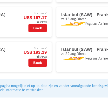
RA)
Start vanaf
Istanbul (SAW)
Frank
US$ 167.17
za 15 aug
Direct
Prijs/Pax
Pegasus Airline
Boek
RA)
Start vanaf
Istanbul (SAW)
Frank
US$ 193.19
za 22 aug
Direct
Prijs/Pax
Pegasus Airline
Boek
pagina mogelijk niet up-to-date zijn en zonder voorafgaande kennisgev
le informatie te verstrekken.