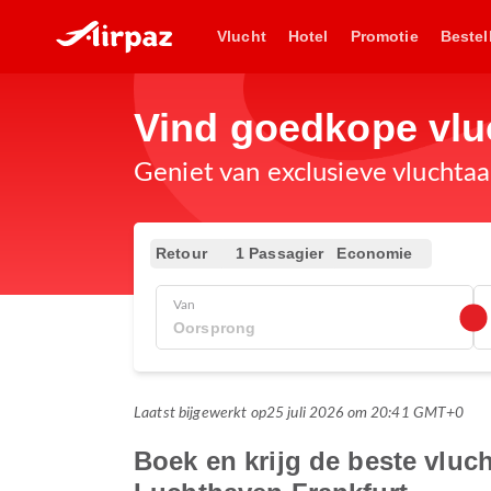
Vlucht
Hotel
Promotie
Bestel
Vind goedkope vl
Geniet van exclusieve vluchta
Retour
1 Passagier
Economie
Van
Laatst bijgewerkt op
25 juli 2026 om 20:41 GMT+0
Boek en krijg de beste vlu