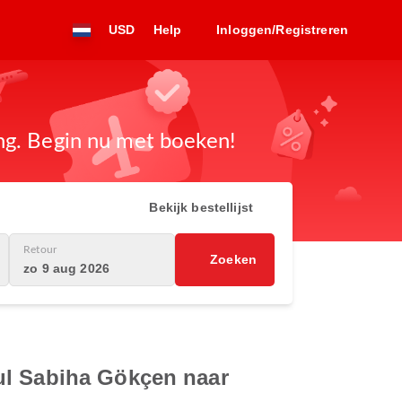
USD
Help
Inloggen/Registreren
ng. Begin nu met boeken!
Bekijk bestellijst
Retour
Zoeken
zo 9 aug 2026
ul Sabiha Gökçen naar