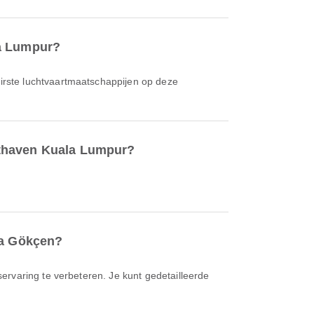
la Lumpur?
airste luchtvaartmaatschappijen op deze
hthaven Kuala Lumpur?
ha Gökçen?