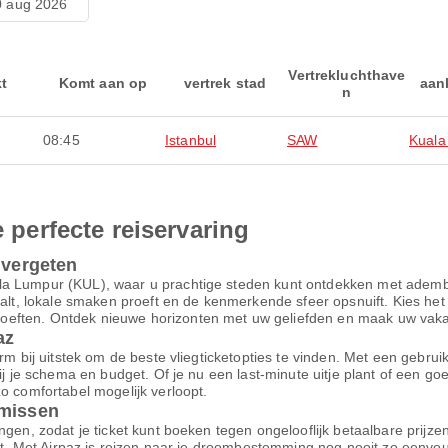
 aug 2026
Vertrekluchthave
kt
Komt aan op
vertrek stad
aan
n
08:45
Istanbul
SAW
Kuala
e perfecte reiservaring
 vergeten
la Lumpur (KUL), waar u prachtige steden kunt ontdekken met adem
aalt, lokale smaken proeft en de kenmerkende sfeer opsnuift. Kies het
ften. Ontdek nieuwe horizonten met uw geliefden en maak uw vakanti
az
m bij uitstek om de beste vliegticketopties te vinden. Met een gebruiksv
bij je schema en budget. Of je nu een last-minute uitje plant of een g
o comfortabel mogelijk verloopt.
omissen
ngen, zodat je ticket kunt boeken tegen ongelooflijk betaalbare prijz
ort. Met Airpaz is reizen naar je droombestemming nog nooit zo eenvo