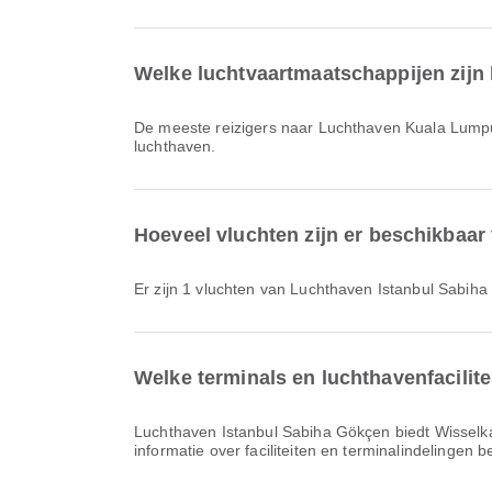
Welke luchtvaartmaatschappijen zijn
De meeste reizigers naar Luchthaven Kuala Lump
luchthaven.
Hoeveel vluchten zijn er beschikbaa
Er zijn 1 vluchten van Luchthaven Istanbul Sabi
Welke terminals en luchthavenfacilit
Luchthaven Istanbul Sabiha Gökçen biedt Wisselkantoor, Dineren, Kinderkamer en vele andere voorzieningen om je reiservaring te verbeteren. Je kunt gedetailleerde
informatie over faciliteiten en terminalindelingen 