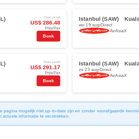
Start vanaf
L)
Istanbul (SAW)
Kual
US$ 286.48
wo 19 aug
Direct
Prijs/Pax
AirAsiaX
Boek
Start vanaf
L)
Istanbul (SAW)
Kual
US$ 291.17
zo 23 aug
Direct
Prijs/Pax
AirAsiaX
Boek
e pagina mogelijk niet up-to-date zijn en zonder voorafgaande kenni
actuele informatie te verstrekken.