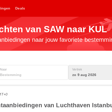
lingen
Deals
uchten van SAW naar KUL
anbiedingen naar jouw favoriete bestemmi
Naar
Vertrek
zo 9 aug 2026
MT+0
chtaanbiedingen van Luchthaven Istanb