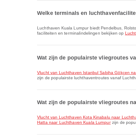
Welke terminals en luchthavenfacili
Luchthaven Kuala Lumpur biedt Pendelbus, Rolstoel, Kinderkamer en vele andere voorzieningen om je reiservaring te verbeteren. Je kunt gedetailleerde informatie over
faciliteiten en terminalindelingen bekijken op
Luch
Wat zijn de populairste vliegroutes 
vlucht van Luchthaven Istanbul Sabiha Gökçen
zijn de populairste luchthaventroutes vanaf Lucht
Wat zijn de populairste vliegroutes
vlucht van Luchthaven Kota Kinabalu naar Lucht
Hatta naar Luchthaven Kuala Lumpur
zijn de popu