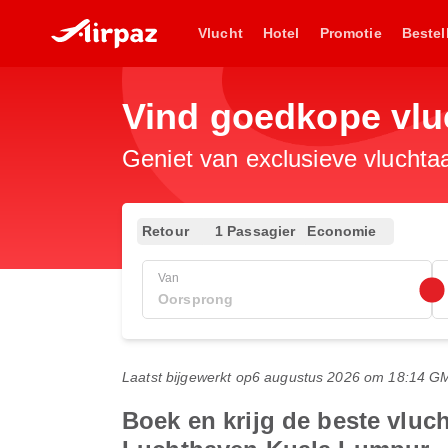
Vlucht
Hotel
Promotie
Bestel
Vind goedkope vl
Geniet van exclusieve vluchta
Retour
1 Passagier
Economie
Van
Laatst bijgewerkt op
6 augustus 2026 om 18:14 G
Boek en krijg de beste vlu