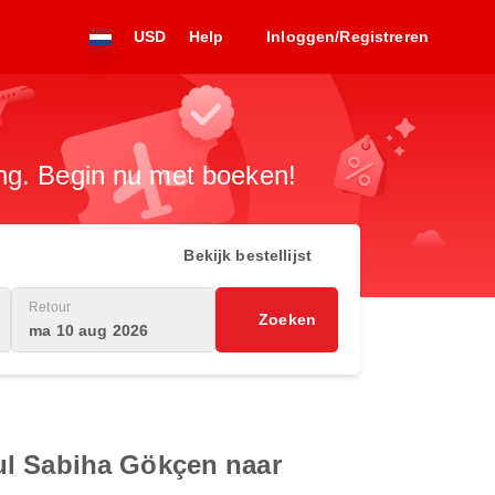
USD
Help
Inloggen/Registreren
ng. Begin nu met boeken!
Bekijk bestellijst
Retour
Zoeken
ma 10 aug 2026
ul Sabiha Gökçen naar