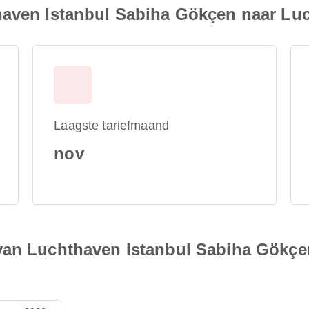
haven Istanbul Sabiha Gökçen naar L
Laagste tariefmaand
nov
van Luchthaven Istanbul Sabiha Gökçe