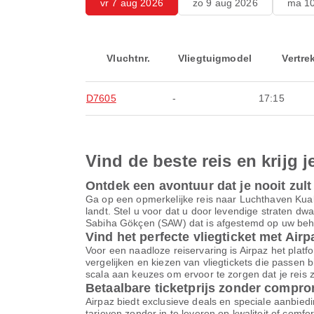
vr 7 aug 2026
zo 9 aug 2026
ma 10
Vluchtnr.
Vliegtuigmodel
Vertre
D7605
-
17:15
Vind de beste reis en krijg j
Ontdek een avontuur dat je nooit zult
Ga op een opmerkelijke reis naar Luchthaven Kua
landt. Stel u voor dat u door levendige straten dw
Sabiha Gökçen (SAW) dat is afgestemd op uw behoe
Vind het perfecte vliegticket met Airp
Voor een naadloze reiservaring is Airpaz het platfor
vergelijken en kiezen van vliegtickets die passen 
scala aan keuzes om ervoor te zorgen dat je reis z
Betaalbare ticketprijs zonder compr
Airpaz biedt exclusieve deals en speciale aanbiedi
tarieven zonder in te leveren op kwaliteit of comf