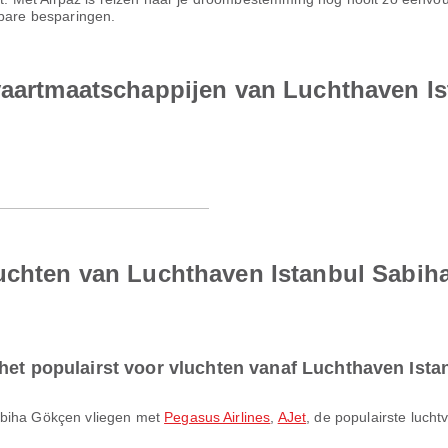
nbare besparingen.
tvaartmaatschappijen van Luchthaven I
luchten van Luchthaven Istanbul Sabi
 het populairst voor vluchten vanaf Luchthaven Ist
Sabiha Gökçen vliegen met
Pegasus Airlines
,
AJet
, de populairste luch