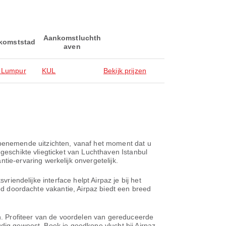
Aankomstluchth
komststad
aven
 Lumpur
KUL
Bekijk prijzen
benemende uitzichten, vanaf het moment dat u
 geschikte vliegticket van Luchthaven Istanbul
e-ervaring werkelijk onvergetelijk.
riendelijke interface helpt Airpaz je bij het
oed doordachte vakantie, Airpaz biedt een breed
en. Profiteer van de voordelen van gereduceerde
udig geweest. Boek je goedkope vlucht bij Airpaz