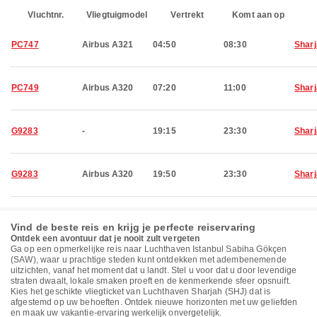
Vluchtnr.
Vliegtuigmodel
Vertrekt
Komt aan op
PC747
Airbus A321
04:50
08:30
Shar
PC749
Airbus A320
07:20
11:00
Shar
G9283
-
19:15
23:30
Shar
G9283
Airbus A320
19:50
23:30
Shar
Vind de beste reis en krijg je perfecte reiservaring
Ontdek een avontuur dat je nooit zult vergeten
Ga op een opmerkelijke reis naar Luchthaven Istanbul Sabiha Gökçen
(SAW), waar u prachtige steden kunt ontdekken met adembenemende
uitzichten, vanaf het moment dat u landt. Stel u voor dat u door levendige
straten dwaalt, lokale smaken proeft en de kenmerkende sfeer opsnuift.
Kies het geschikte vliegticket van Luchthaven Sharjah (SHJ) dat is
afgestemd op uw behoeften. Ontdek nieuwe horizonten met uw geliefden
en maak uw vakantie-ervaring werkelijk onvergetelijk.