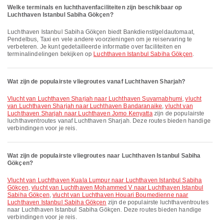
Welke terminals en luchthavenfaciliteiten zijn beschikbaar op
Luchthaven Istanbul Sabiha Gökçen?
Luchthaven Istanbul Sabiha Gökçen biedt Bankdienst/geldautomaat,
Pendelbus, Taxi en vele andere voorzieningen om je reiservaring te
verbeteren. Je kunt gedetailleerde informatie over faciliteiten en
terminalindelingen bekijken op
Luchthaven Istanbul Sabiha Gökçen
.
Wat zijn de populairste vliegroutes vanaf Luchthaven Sharjah?
vlucht van Luchthaven Sharjah naar Luchthaven Suvarnabhumi
,
vlucht
van Luchthaven Sharjah naar Luchthaven Bandaranaike
,
vlucht van
Luchthaven Sharjah naar Luchthaven Jomo Kenyatta
zijn de populairste
luchthaventroutes vanaf Luchthaven Sharjah. Deze routes bieden handige
verbindingen voor je reis.
Wat zijn de populairste vliegroutes naar Luchthaven Istanbul Sabiha
Gökçen?
vlucht van Luchthaven Kuala Lumpur naar Luchthaven Istanbul Sabiha
Gökçen
,
vlucht van Luchthaven Mohammed V naar Luchthaven Istanbul
Sabiha Gökçen
,
vlucht van Luchthaven Houari Boumedienne naar
Luchthaven Istanbul Sabiha Gökçen
zijn de populairste luchthaventroutes
naar Luchthaven Istanbul Sabiha Gökçen. Deze routes bieden handige
verbindingen voor je reis.