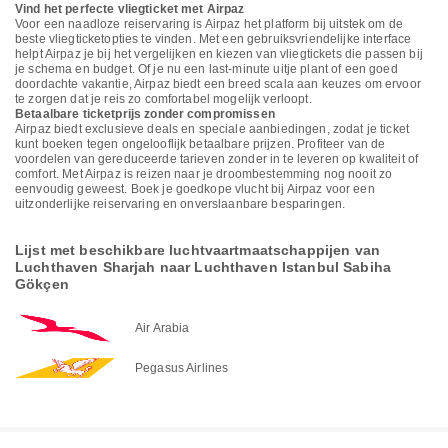
Vind het perfecte vliegticket met Airpaz
Voor een naadloze reiservaring is Airpaz het platform bij uitstek om de
beste vliegticketopties te vinden. Met een gebruiksvriendelijke interface
helpt Airpaz je bij het vergelijken en kiezen van vliegtickets die passen bij
je schema en budget. Of je nu een last-minute uitje plant of een goed
doordachte vakantie, Airpaz biedt een breed scala aan keuzes om ervoor
te zorgen dat je reis zo comfortabel mogelijk verloopt.
Betaalbare ticketprijs zonder compromissen
Airpaz biedt exclusieve deals en speciale aanbiedingen, zodat je ticket
kunt boeken tegen ongelooflijk betaalbare prijzen. Profiteer van de
voordelen van gereduceerde tarieven zonder in te leveren op kwaliteit of
comfort. Met Airpaz is reizen naar je droombestemming nog nooit zo
eenvoudig geweest. Boek je goedkope vlucht bij Airpaz voor een
uitzonderlijke reiservaring en onverslaanbare besparingen.
Lijst met beschikbare luchtvaartmaatschappijen van
Luchthaven Sharjah naar Luchthaven Istanbul Sabiha
Gökçen
Air Arabia
Pegasus Airlines