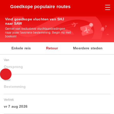
Goedkope populaire routes
Vind goedkope vluchten van SHJ
naar SAW
Geniet van exclusieve vluchtaanbiedingen
naar jouw favoriete bestemming. Begin nu met
boeken!
Enkele reis
Retour
Meerdere steden
Van
Oorsprong
Naar
Bestemming
Vertrek
vr 7 aug 2026