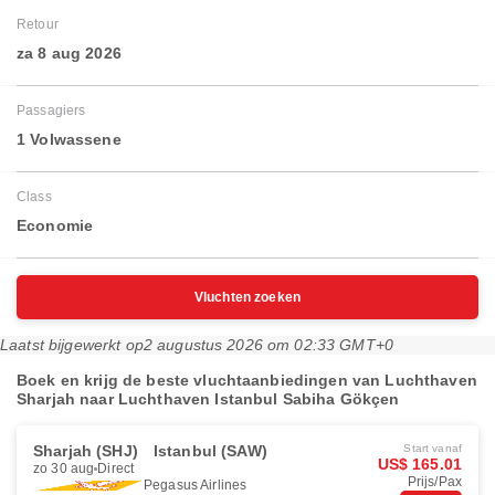
Retour
za 8 aug 2026
Passagiers
1 Volwassene
Class
Economie
Vluchten zoeken
Laatst bijgewerkt op
2 augustus 2026 om 02:33 GMT+0
Boek en krijg de beste vluchtaanbiedingen van Luchthaven
Sharjah naar Luchthaven Istanbul Sabiha Gökçen
Sharjah (SHJ)
Istanbul (SAW)
Start vanaf
US$ 165.01
zo 30 aug
Direct
Prijs/Pax
Pegasus Airlines