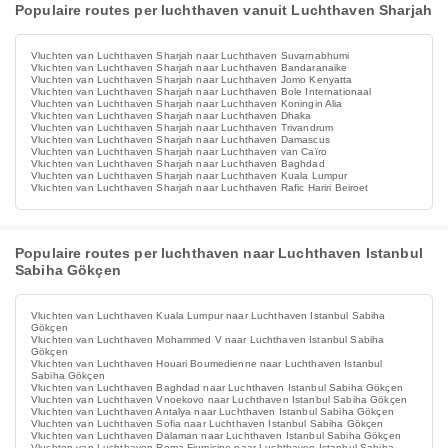
Populaire routes per luchthaven vanuit Luchthaven Sharjah
Vluchten van Luchthaven Sharjah naar Luchthaven Suvarnabhumi
Vluchten van Luchthaven Sharjah naar Luchthaven Bandaranaike
Vluchten van Luchthaven Sharjah naar Luchthaven Jomo Kenyatta
Vluchten van Luchthaven Sharjah naar Luchthaven Bole Internationaal
Vluchten van Luchthaven Sharjah naar Luchthaven Koningin Alia
Vluchten van Luchthaven Sharjah naar Luchthaven Dhaka
Vluchten van Luchthaven Sharjah naar Luchthaven Trivandrum
Vluchten van Luchthaven Sharjah naar Luchthaven Damascus
Vluchten van Luchthaven Sharjah naar Luchthaven van Caïro
Vluchten van Luchthaven Sharjah naar Luchthaven Baghdad
Vluchten van Luchthaven Sharjah naar Luchthaven Kuala Lumpur
Vluchten van Luchthaven Sharjah naar Luchthaven Rafic Hariri Beiroet
Populaire routes per luchthaven naar Luchthaven Istanbul
Sabiha Gökçen
Vluchten van Luchthaven Kuala Lumpur naar Luchthaven Istanbul Sabiha
Gökçen
Vluchten van Luchthaven Mohammed V naar Luchthaven Istanbul Sabiha
Gökçen
Vluchten van Luchthaven Houari Boumedienne naar Luchthaven Istanbul
Sabiha Gökçen
Vluchten van Luchthaven Baghdad naar Luchthaven Istanbul Sabiha Gökçen
Vluchten van Luchthaven Vnoekovo naar Luchthaven Istanbul Sabiha Gökçen
Vluchten van Luchthaven Antalya naar Luchthaven Istanbul Sabiha Gökçen
Vluchten van Luchthaven Sofia naar Luchthaven Istanbul Sabiha Gökçen
Vluchten van Luchthaven Dalaman naar Luchthaven Istanbul Sabiha Gökçen
Vluchten van Luchthaven Roma Fiumicino naar Luchthaven Istanbul Sabiha