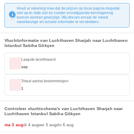
Houd er rekening mee dat de prijzen op deze pagina mogelijk
niet up-to-date zijn en zonder voorafgaande kennisgeving
kunnen worden gewijzigd. Wij streven ernaar de meest
nauwkeurige en actuele informatie te verstrekken.
Vluchtinformatie van Luchthaven Sharjah naar Luchthaven
Istanbul Sabiha Gökçen
Laagste tariefmaand
sep
Totaal aantal bestemmingen
1
Controleer vluchtschema's van Luchthaven Sharjah naar
Luchthaven Istanbul Sabiha Gökçen
ma 3 aug
di 4 aug
wo 5 aug
do 6 aug