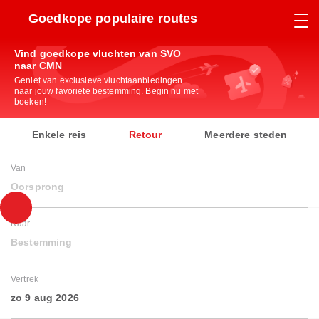
Goedkope populaire routes
Vind goedkope vluchten van SVO
naar CMN
Geniet van exclusieve vluchtaanbiedingen
naar jouw favoriete bestemming. Begin nu met
boeken!
Enkele reis
Retour
Meerdere steden
Van
Oorsprong
Naar
Bestemming
Vertrek
zo 9 aug 2026