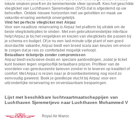
lokale smaken proeft en de kenmerkende sfeer opsnuift. Kies het geschikte
vliegticket van Luchthaven Sjeremetjevo (SVO) dat is afgestemd op uw
behoeften. Ontdek nieuwe horizonten met uw geliefden en maak uw
vakantie-ervaring werkelijk onvergetelijk.
Vind het perfecte vliegticket met Airpaz
Voor een naadloze reiservaring is Airpaz het platform bij uitstek om de
beste vliegticketopties te vinden. Met een gebruiksvriendelijke interface
helpt Airpaz je bij het vergelijken en kiezen van vliegtickets die passen bij
je schema en budget. Of je nu een last-minute uitje plant of een goed
doordachte vakantie, Airpaz biedt een breed scala aan keuzes om ervoor
te zorgen dat je reis zo comfortabel mogelijk verloopt.
Betaalbare ticketprijs zonder compromissen
Airpaz biedt exclusieve deals en speciale aanbiedingen, zodat je ticket
kunt boeken tegen ongelooflijk betaalbare prijzen. Profiteer van de
voordelen van gereduceerde tarieven zonder in te leveren op kwaliteit of
comfort. Met Airpaz is reizen naar je droombestemming nog nooit zo
eenvoudig geweest. Boek je goedkope vlucht bij Airpaz voor een
uitzonderlijke reiservaring en onverslaanbare besparingen.
Lijst met beschikbare luchtvaartmaatschappijen van
Luchthaven Sjeremetjevo naar Luchthaven Mohammed V
Royal Air Maroc