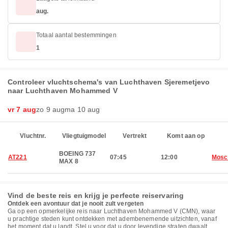
aug.
Totaal aantal bestemmingen
1
Controleer vluchtschema's van Luchthaven Sjeremetjevo
naar Luchthaven Mohammed V
vr 7 aug
zo 9 aug
ma 10 aug
Vluchtnr.
Vliegtuigmodel
Vertrekt
Komt aan op
BOEING 737
AT221
07:45
12:00
Mosc
MAX 8
Vind de beste reis en krijg je perfecte reiservaring
Ontdek een avontuur dat je nooit zult vergeten
Ga op een opmerkelijke reis naar Luchthaven Mohammed V (CMN), waar
u prachtige steden kunt ontdekken met adembenemende uitzichten, vanaf
het moment dat u landt. Stel u voor dat u door levendige straten dwaalt,