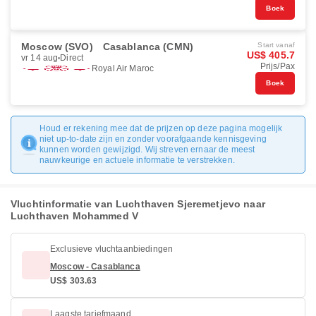
Boek
Moscow (SVO)
Casablanca (CMN)
Start vanaf
US$ 405.7
vr 14 aug
Direct
Prijs/Pax
Royal Air Maroc
Boek
Houd er rekening mee dat de prijzen op deze pagina mogelijk
niet up-to-date zijn en zonder voorafgaande kennisgeving
kunnen worden gewijzigd. Wij streven ernaar de meest
nauwkeurige en actuele informatie te verstrekken.
Vluchtinformatie van Luchthaven Sjeremetjevo naar
Luchthaven Mohammed V
Exclusieve vluchtaanbiedingen
Moscow - Casablanca
US$ 303.63
Laagste tariefmaand