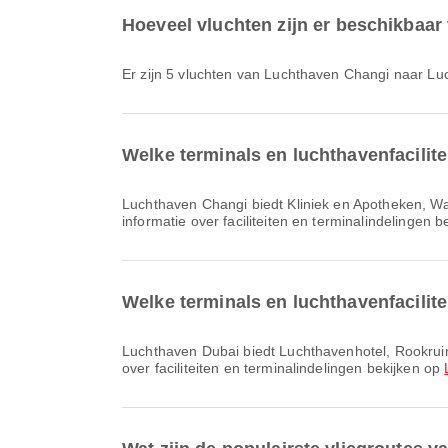
Hoeveel vluchten zijn er beschikbaa
Er zijn 5 vluchten van Luchthaven Changi naar L
Welke terminals en luchthavenfacilit
Luchthaven Changi biedt Kliniek en Apotheken, Wachtruimte, Parkeerplaatsen en vele andere voorzieningen om je reiservaring te verbeteren. Je kunt gedetailleerde
informatie over faciliteiten en terminalindelingen 
Welke terminals en luchthavenfacilit
Luchthaven Dubai biedt Luchthavenhotel, Rookruimte, Parkeerplaatsen en vele andere voorzieningen om je reiservaring te verbeteren. Je kunt gedetailleerde informatie
over faciliteiten en terminalindelingen bekijken op