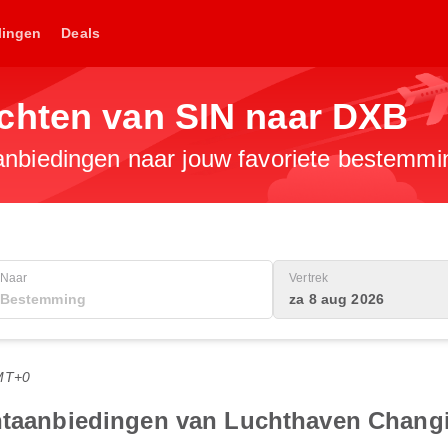
lingen
Deals
chten van SIN naar DXB
anbiedingen naar jouw favoriete bestemmi
Naar
Vertrek
za 8 aug 2026
MT+0
chtaanbiedingen van Luchthaven Chang