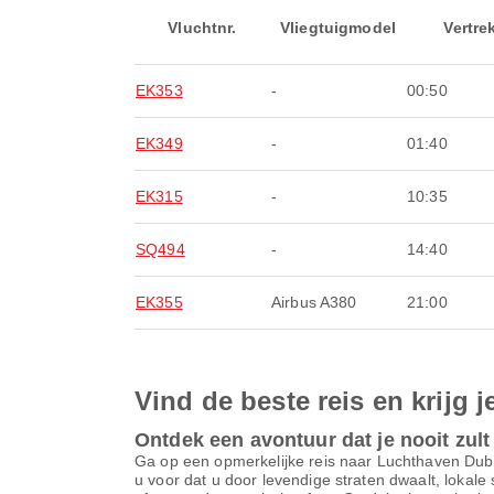
Vluchtnr.
Vliegtuigmodel
Vertre
EK353
-
00:50
EK349
-
01:40
EK315
-
10:35
SQ494
-
14:40
EK355
Airbus A380
21:00
Vind de beste reis en krijg j
Ontdek een avontuur dat je nooit zult
Ga op een opmerkelijke reis naar Luchthaven Dub
u voor dat u door levendige straten dwaalt, lokale