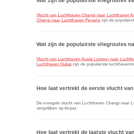
Wat zijn de populairste vliegroutes 
vlucht van Luchthaven Changi naar Luchthaven 
Changi naar Luchthaven Penang
zijn de populairs
Wat zijn de populairste vliegroutes 
vlucht van Luchthaven Kuala Lumpur naar Lucht
Luchthaven Dubai
zijn de populairste luchthavent
Hoe laat vertrekt de eerste vlucht v
De vroegste vlucht van Luchthaven Changi naar Luchthaven Dubai met Emirates vertrekt om 00:50. Je kunt dit schema bekijken en andere beschikbare vluchtopties
vergelijken op Airpaz.
Hoe laat vertrekt de laatste vlucht 