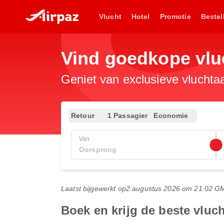
Vlucht
Hotel
Promotie
Bestel
Vind goedkope vlu
Geniet van exclusieve vluchta
Retour
1 Passagier
Economie
Van
Laatst bijgewerkt op
2 augustus 2026 om 21:02 G
Boek en krijg de beste vlu