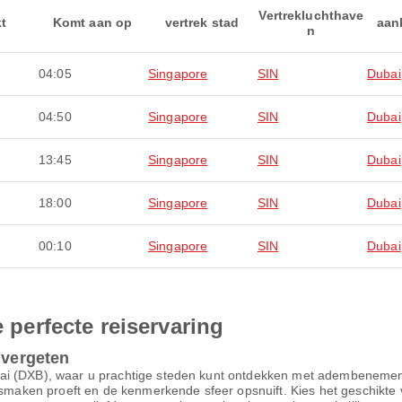
Vertrekluchthave
kt
Komt aan op
vertrek stad
aan
n
04:05
Singapore
SIN
Dubai
04:50
Singapore
SIN
Dubai
13:45
Singapore
SIN
Dubai
18:00
Singapore
SIN
Dubai
00:10
Singapore
SIN
Dubai
e perfecte reiservaring
 vergeten
ai (DXB), waar u prachtige steden kunt ontdekken met adembenemende
 smaken proeft en de kenmerkende sfeer opsnuift. Kies het geschikte 