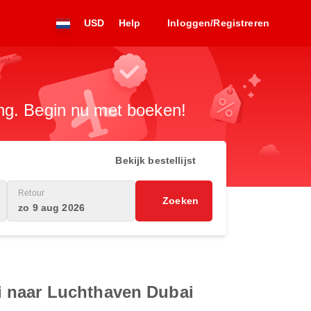
USD
Help
Inloggen/Registreren
ng. Begin nu met boeken!
Bekijk bestellijst
Retour
Zoeken
zo 9 aug 2026
i naar Luchthaven Dubai