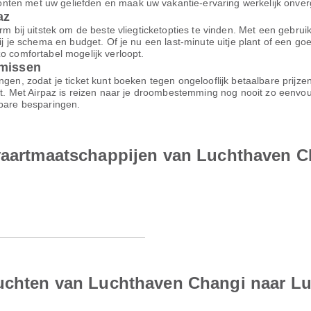
ten met uw geliefden en maak uw vakantie-ervaring werkelijk onverge
az
m bij uitstek om de beste vliegticketopties te vinden. Met een gebruiksv
bij je schema en budget. Of je nu een last-minute uitje plant of een g
o comfortabel mogelijk verloopt.
omissen
ngen, zodat je ticket kunt boeken tegen ongelooflijk betaalbare prijz
ort. Met Airpaz is reizen naar je droombestemming nog nooit zo eenvo
nbare besparingen.
tvaartmaatschappijen van Luchthaven 
luchten van Luchthaven Changi naar L