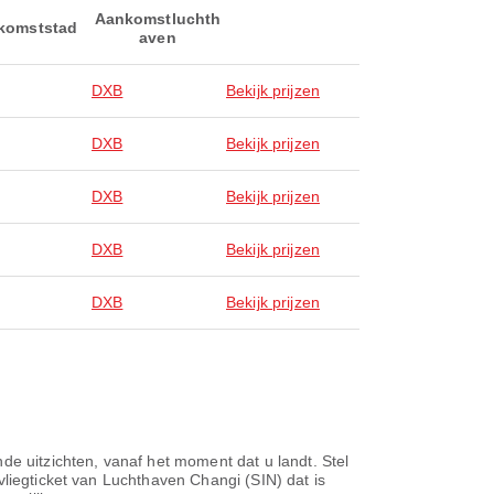
Aankomstluchth
komststad
aven
DXB
Bekijk prijzen
DXB
Bekijk prijzen
DXB
Bekijk prijzen
DXB
Bekijk prijzen
DXB
Bekijk prijzen
 uitzichten, vanaf het moment dat u landt. Stel
vliegticket van Luchthaven Changi (SIN) dat is