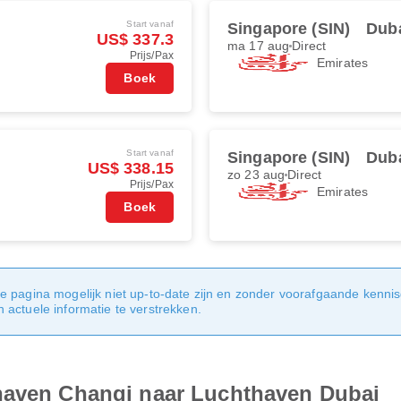
Start vanaf
Singapore (SIN)
Duba
US$ 337.3
ma 17 aug
Direct
Prijs/Pax
Emirates
Boek
Start vanaf
Singapore (SIN)
Duba
US$ 338.15
zo 23 aug
Direct
Prijs/Pax
Emirates
Boek
e pagina mogelijk niet up-to-date zijn en zonder voorafgaande kenni
actuele informatie te verstrekken.
haven Changi naar Luchthaven Dubai