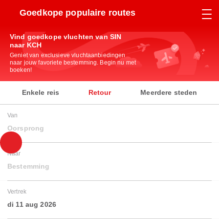
Goedkope populaire routes
Vind goedkope vluchten van SIN
naar KCH
Geniet van exclusieve vluchtaanbiedingen
naar jouw favoriete bestemming. Begin nu met
boeken!
Enkele reis
Retour
Meerdere steden
Van
Oorsprong
Naar
Bestemming
Vertrek
di 11 aug 2026