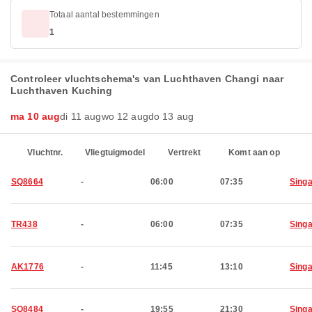
Totaal aantal bestemmingen
1
Controleer vluchtschema's van Luchthaven Changi naar
Luchthaven Kuching
ma 10 aug
di 11 aug
wo 12 aug
do 13 aug
Vluchtnr.
Vliegtuigmodel
Vertrekt
Komt aan op
SQ8664
-
06:00
07:35
Sing
TR438
-
06:00
07:35
Sing
AK1776
-
11:45
13:10
Sing
SQ8484
-
19:55
21:30
Sing