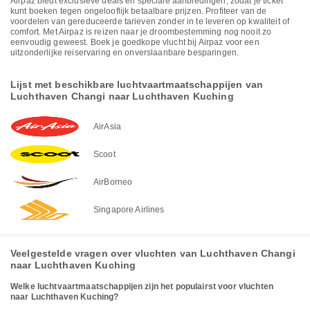
Airpaz biedt exclusieve deals en speciale aanbiedingen, zodat je ticket
kunt boeken tegen ongelooflijk betaalbare prijzen. Profiteer van de
voordelen van gereduceerde tarieven zonder in te leveren op kwaliteit of
comfort. Met Airpaz is reizen naar je droombestemming nog nooit zo
eenvoudig geweest. Boek je goedkope vlucht bij Airpaz voor een
uitzonderlijke reiservaring en onverslaanbare besparingen.
Lijst met beschikbare luchtvaartmaatschappijen van
Luchthaven Changi naar Luchthaven Kuching
AirAsia
Scoot
AirBorneo
Singapore Airlines
Veelgestelde vragen over vluchten van Luchthaven Changi
naar Luchthaven Kuching
Welke luchtvaartmaatschappijen zijn het populairst voor vluchten
naar Luchthaven Kuching?