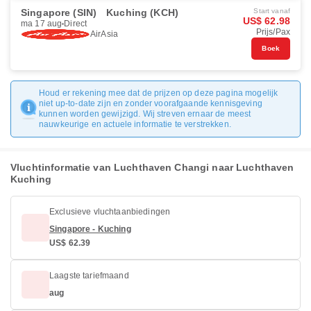
Singapore (SIN)
Kuching (KCH)
Start vanaf
US$ 62.98
ma 17 aug
Direct
Prijs/Pax
AirAsia
Boek
Houd er rekening mee dat de prijzen op deze pagina mogelijk
niet up-to-date zijn en zonder voorafgaande kennisgeving
kunnen worden gewijzigd. Wij streven ernaar de meest
nauwkeurige en actuele informatie te verstrekken.
Vluchtinformatie van Luchthaven Changi naar Luchthaven
Kuching
Exclusieve vluchtaanbiedingen
Singapore - Kuching
US$ 62.39
Laagste tariefmaand
aug