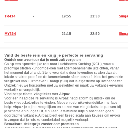
TR434
-
19:55
21:30
Sing
MY364
-
21:15
22:50
Sing
Vind de beste reis en krijg je perfecte reiservaring
Ontdek een avontuur dat je nooit zult vergeten
Ga op een opmerkelijke reis naar Luchthaven Kuching (KCH), waar u
prachtige steden kunt ontdekken met adembenemende uitzichten, vanaf
het moment dat u landt. Stel u voor dat u door levendige straten dwaalt,
lokale smaken proeft en de kenmerkende sfeer opsnuift. Kies het geschikte
vliegticket van Luchthaven Changi (SIN) dat is afgestemd op uw behoeften.
Ontdek nieuwe horizonten met uw geliefden en maak uw vakantie-ervaring
werkelijk onvergetelijk.
Vind het perfecte vliegticket met Airpaz
Voor een naadloze reiservaring is Airpaz het platform bij uitstek om de
beste vliegticketopties te vinden. Met een gebruiksvriendelijke interface
helpt Airpaz je bij het vergelijken en kiezen van vliegtickets die passen bij
je schema en budget. Of je nu een last-minute uitje plant of een goed
doordachte vakantie, Airpaz biedt een breed scala aan keuzes om ervoor
te zorgen dat je reis zo comfortabel mogelijk verloopt.
Betaalbare ticketprijs zonder compromissen