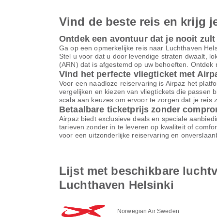
Vind de beste reis en krijg j
Ontdek een avontuur dat je nooit zult
Ga op een opmerkelijke reis naar Luchthaven Hel
Stel u voor dat u door levendige straten dwaalt, 
(ARN) dat is afgestemd op uw behoeften. Ontdek n
Vind het perfecte vliegticket met Airp
Voor een naadloze reiservaring is Airpaz het platfor
vergelijken en kiezen van vliegtickets die passen 
scala aan keuzes om ervoor te zorgen dat je reis z
Betaalbare ticketprijs zonder compr
Airpaz biedt exclusieve deals en speciale aanbiedi
tarieven zonder in te leveren op kwaliteit of comf
voor een uitzonderlijke reiservaring en onverslaa
Lijst met beschikbare luch
Luchthaven Helsinki
Norwegian Air Sweden