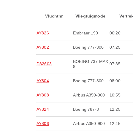
Vluchtnr.
Vliegtuigmodel
Vertre
AY826
Embraer 190
06:20
AY802
Boeing 777-300
07:25
BOEING 737 MAX
D82603
07:35
8
AY804
Boeing 777-300
08:00
AY808
Airbus A350-900
10:55
AY824
Boeing 787-8
12:25
AY806
Airbus A350-900
12:45