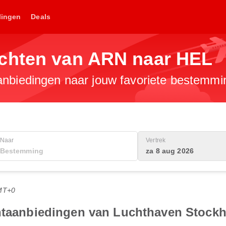
lingen
Deals
chten van ARN naar HEL
anbiedingen naar jouw favoriete bestemmi
Naar
Vertrek
za 8 aug 2026
MT+0
chtaanbiedingen van Luchthaven Stock