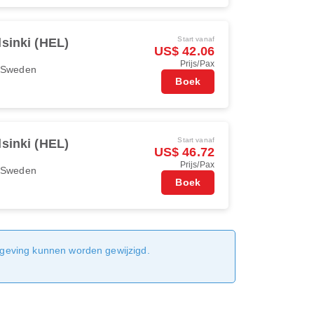
Start vanaf
lsinki (HEL)
US$ 42.06
Prijs/Pax
r Sweden
Boek
Start vanaf
lsinki (HEL)
US$ 46.72
Prijs/Pax
r Sweden
Boek
sgeving kunnen worden gewijzigd.