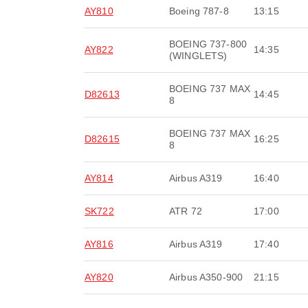
AY810
Boeing 787-8
13:15
BOEING 737-800
AY822
14:35
(WINGLETS)
BOEING 737 MAX
D82613
14:45
8
BOEING 737 MAX
D82615
16:25
8
AY814
Airbus A319
16:40
SK722
ATR 72
17:00
AY816
Airbus A319
17:40
AY820
Airbus A350-900
21:15