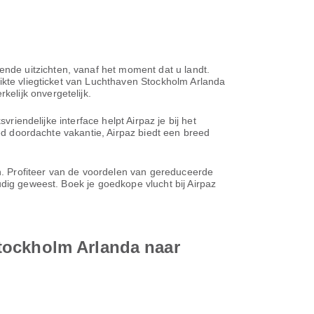
nde uitzichten, vanaf het moment dat u landt.
ikte vliegticket van Luchthaven Stockholm Arlanda
elijk onvergetelijk.
riendelijke interface helpt Airpaz je bij het
oed doordachte vakantie, Airpaz biedt een breed
en. Profiteer van de voordelen van gereduceerde
udig geweest. Boek je goedkope vlucht bij Airpaz
tockholm Arlanda naar