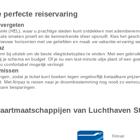
e perfecte reiservaring
 vergeten
sinki (HEL), waar u prachtige steden kunt ontdekken met adembeneme
lokale smaken proeft en de kenmerkende sfeer opsnuift. Kies het gesch
ieuwe horizonten met uw geliefden en maak uw vakantie-ervaring werk
az
m bij uitstek om de beste vliegticketopties te vinden. Met een gebruiksv
bij je schema en budget. Of je nu een last-minute uitje plant of een g
o comfortabel mogelijk verloopt.
omissen
ngen, zodat je ticket kunt boeken tegen ongelooflijk betaalbare prijz
ort. Met Airpaz is reizen naar je droombestemming nog nooit zo eenvo
nbare besparingen.
tvaartmaatschappijen van Luchthaven S
Finnair