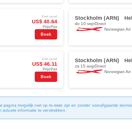
Start vanaf
Stockholm (ARN)
He
US$ 40.64
do 10 sep
Direct
Prijs/Pax
Norwegian Ai
Boek
Start vanaf
Stockholm (ARN)
He
US$ 46.11
za 15 aug
Direct
Prijs/Pax
Norwegian Ai
Boek
e pagina mogelijk niet up-to-date zijn en zonder voorafgaande kenni
actuele informatie te verstrekken.