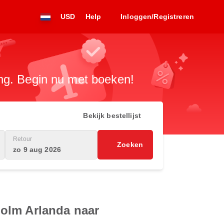
USD
Help
Inloggen/Registreren
ng. Begin nu met boeken!
Bekijk bestellijst
Retour
Zoeken
zo 9 aug 2026
holm Arlanda naar