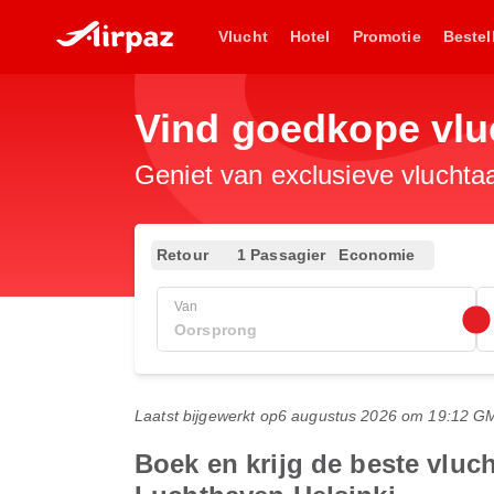
Vlucht
Hotel
Promotie
Bestel
Vind goedkope vlu
Geniet van exclusieve vluchta
Retour
1 Passagier
Economie
Van
Laatst bijgewerkt op
6 augustus 2026 om 19:12 G
Boek en krijg de beste vlu