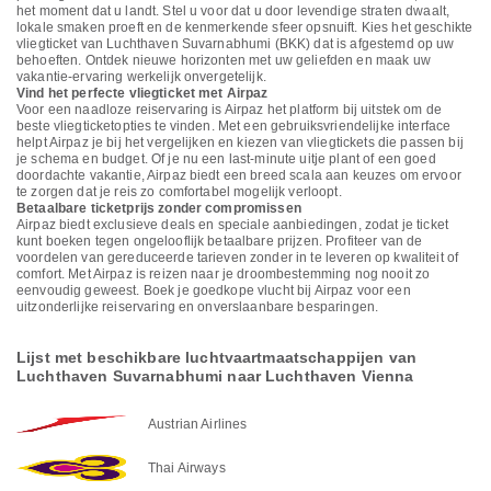
het moment dat u landt. Stel u voor dat u door levendige straten dwaalt,
lokale smaken proeft en de kenmerkende sfeer opsnuift. Kies het geschikte
vliegticket van Luchthaven Suvarnabhumi (BKK) dat is afgestemd op uw
behoeften. Ontdek nieuwe horizonten met uw geliefden en maak uw
vakantie-ervaring werkelijk onvergetelijk.
Vind het perfecte vliegticket met Airpaz
Voor een naadloze reiservaring is Airpaz het platform bij uitstek om de
beste vliegticketopties te vinden. Met een gebruiksvriendelijke interface
helpt Airpaz je bij het vergelijken en kiezen van vliegtickets die passen bij
je schema en budget. Of je nu een last-minute uitje plant of een goed
doordachte vakantie, Airpaz biedt een breed scala aan keuzes om ervoor
te zorgen dat je reis zo comfortabel mogelijk verloopt.
Betaalbare ticketprijs zonder compromissen
Airpaz biedt exclusieve deals en speciale aanbiedingen, zodat je ticket
kunt boeken tegen ongelooflijk betaalbare prijzen. Profiteer van de
voordelen van gereduceerde tarieven zonder in te leveren op kwaliteit of
comfort. Met Airpaz is reizen naar je droombestemming nog nooit zo
eenvoudig geweest. Boek je goedkope vlucht bij Airpaz voor een
uitzonderlijke reiservaring en onverslaanbare besparingen.
Lijst met beschikbare luchtvaartmaatschappijen van
Luchthaven Suvarnabhumi naar Luchthaven Vienna
Austrian Airlines
Thai Airways