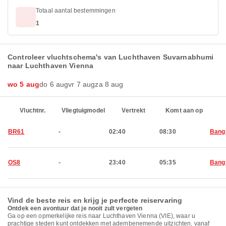
Totaal aantal bestemmingen
1
Controleer vluchtschema's van Luchthaven Suvarnabhumi
naar Luchthaven Vienna
wo 5 aug
do 6 aug
vr 7 aug
za 8 aug
Vluchtnr.
Vliegtuigmodel
Vertrekt
Komt aan op
BR61
-
02:40
08:30
Bang
OS8
-
23:40
05:35
Bang
Vind de beste reis en krijg je perfecte reiservaring
Ontdek een avontuur dat je nooit zult vergeten
Ga op een opmerkelijke reis naar Luchthaven Vienna (VIE), waar u
prachtige steden kunt ontdekken met adembenemende uitzichten, vanaf