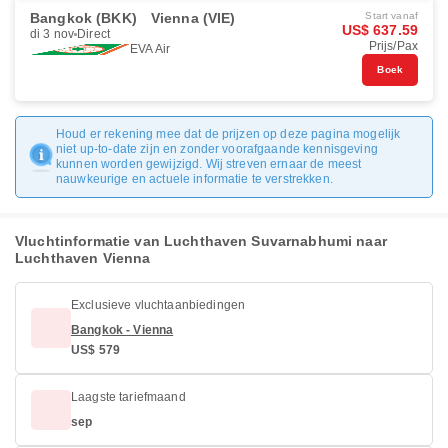
Bangkok (BKK)
Vienna (VIE)
Start vanaf
US$ 637.59
di 3 nov
Direct
Prijs/Pax
EVA Air
Boek
Houd er rekening mee dat de prijzen op deze pagina mogelijk
niet up-to-date zijn en zonder voorafgaande kennisgeving
kunnen worden gewijzigd. Wij streven ernaar de meest
nauwkeurige en actuele informatie te verstrekken.
Vluchtinformatie van Luchthaven Suvarnabhumi naar
Luchthaven Vienna
Exclusieve vluchtaanbiedingen
Bangkok - Vienna
US$ 579
Laagste tariefmaand
sep