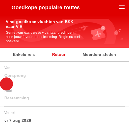
Goedkope populaire routes
Vind goedkope vluchten van BKK
naar VIE
Geniet van exclusieve vluchtaanbiedingen
naar jouw favoriete bestemming. Begin nu met
boeken!
Enkele reis
Retour
Meerdere steden
Van
Oorsprong
Naar
Bestemming
Vertrek
vr 7 aug 2026