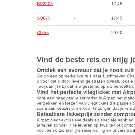
BR2203
-
17:45
SQ879
-
17:45
CI755
-
20:00
Vind de beste reis en krijg j
Ontdek een avontuur dat je nooit zult
Ga op een opmerkelijke reis naar Luchthaven Cha
u voor dat u door levendige straten dwaalt, lokale
Taoyuan (TPE) dat is afgestemd op uw behoeften. 
Vind het perfecte vliegticket met Airp
Voor een naadloze reiservaring is Airpaz het platfor
vergelijken en kiezen van vliegtickets die passen 
scala aan keuzes om ervoor te zorgen dat je reis z
Betaalbare ticketprijs zonder compr
Airpaz biedt exclusieve deals en speciale aanbiedi
tarieven zonder in te leveren op kwaliteit of comf
voor een uitzonderlijke reiservaring en onverslaa