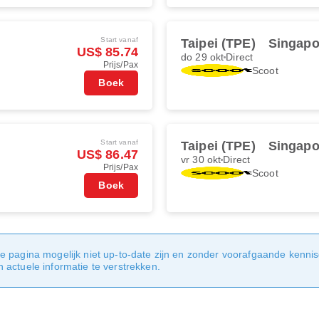
Start vanaf
Taipei (TPE)
Singapo
US$ 85.74
do 29 okt
Direct
Prijs/Pax
Scoot
Boek
Start vanaf
Taipei (TPE)
Singapo
US$ 86.47
vr 30 okt
Direct
Prijs/Pax
Scoot
Boek
e pagina mogelijk niet up-to-date zijn en zonder voorafgaande kenni
actuele informatie te verstrekken.