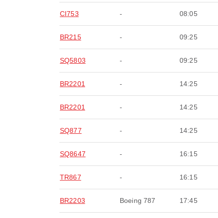
CI753
-
08:05
BR215
-
09:25
SQ5803
-
09:25
BR2201
-
14:25
BR2201
-
14:25
SQ877
-
14:25
SQ8647
-
16:15
TR867
-
16:15
BR2203
Boeing 787
17:45