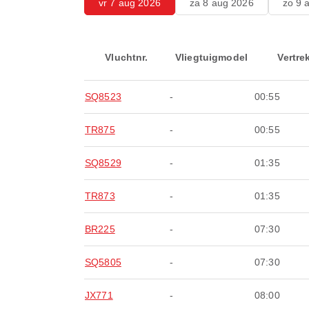
vr 7 aug 2026
za 8 aug 2026
zo 9 
Vluchtnr.
Vliegtuigmodel
Vertre
SQ8523
-
00:55
TR875
-
00:55
SQ8529
-
01:35
TR873
-
01:35
BR225
-
07:30
SQ5805
-
07:30
JX771
-
08:00