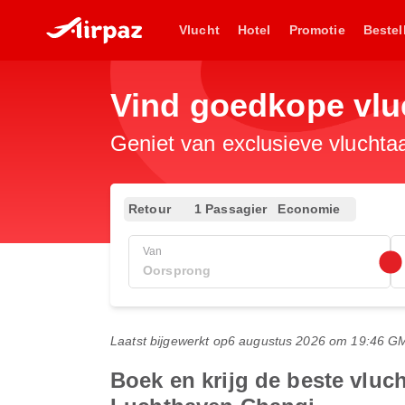
Vlucht
Hotel
Promotie
Bestel
Vind goedkope vlu
Geniet van exclusieve vluchta
Retour
1 Passagier
Economie
Van
Laatst bijgewerkt op
6 augustus 2026 om 19:46 G
Boek en krijg de beste vluc