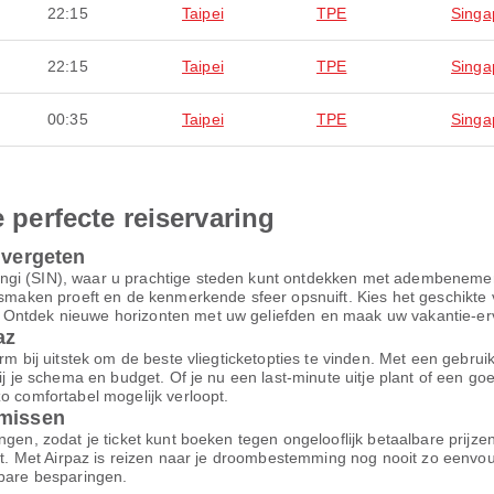
22:15
Taipei
TPE
Singa
22:15
Taipei
TPE
Singa
00:35
Taipei
TPE
Singa
e perfecte reiservaring
 vergeten
ngi (SIN), waar u prachtige steden kunt ontdekken met adembenemend
 smaken proeft en de kenmerkende sfeer opsnuift. Kies het geschikte v
Ontdek nieuwe horizonten met uw geliefden en maak uw vakantie-ervar
az
m bij uitstek om de beste vliegticketopties te vinden. Met een gebruiksv
bij je schema en budget. Of je nu een last-minute uitje plant of een g
o comfortabel mogelijk verloopt.
omissen
ngen, zodat je ticket kunt boeken tegen ongelooflijk betaalbare prijz
ort. Met Airpaz is reizen naar je droombestemming nog nooit zo eenvo
nbare besparingen.