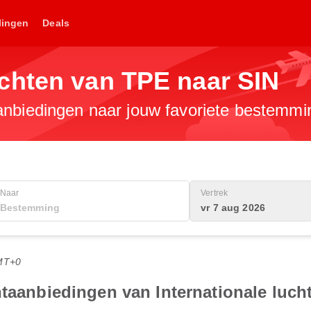
lingen
Deals
chten van TPE naar SIN
anbiedingen naar jouw favoriete bestemmi
Naar
Vertrek
vr 7 aug 2026
MT+0
htaanbiedingen van Internationale luc