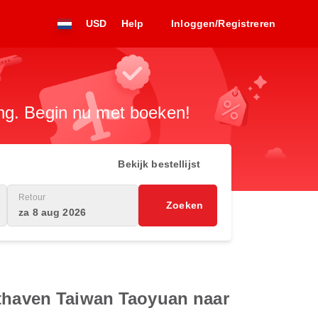
USD
Help
Inloggen/Registreren
ng. Begin nu met boeken!
Bekijk bestellijst
Retour
Zoeken
za 8 aug 2026
hthaven Taiwan Taoyuan naar