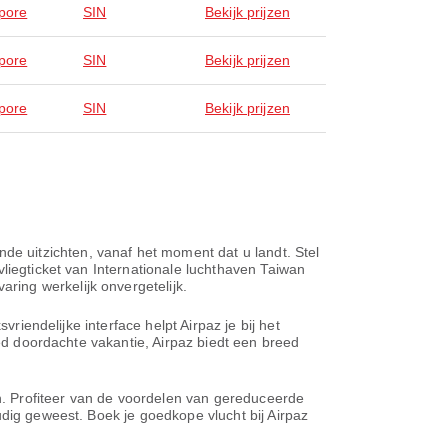
pore
SIN
Bekijk prijzen
pore
SIN
Bekijk prijzen
pore
SIN
Bekijk prijzen
e uitzichten, vanaf het moment dat u landt. Stel
liegticket van Internationale luchthaven Taiwan
ing werkelijk onvergetelijk.
riendelijke interface helpt Airpaz je bij het
oed doordachte vakantie, Airpaz biedt een breed
en. Profiteer van de voordelen van gereduceerde
udig geweest. Boek je goedkope vlucht bij Airpaz