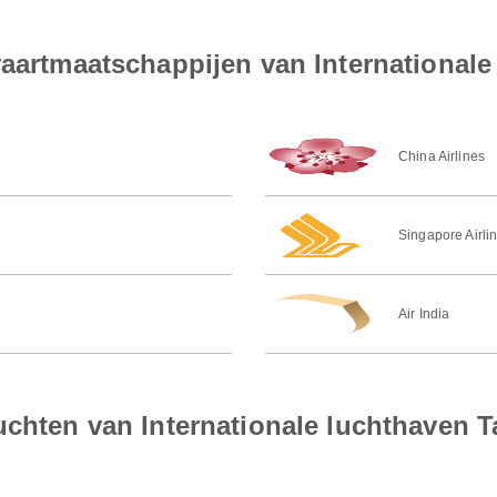
vaartmaatschappijen van International
China Airlines
Singapore Airli
Air India
uchten van Internationale luchthaven 