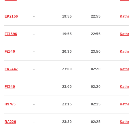
EK2156
-
19:55
22:55
Kath
FZ1596
-
19:55
22:55
Kath
FZ540
-
20:30
23:50
Kath
EK2447
-
23:00
02:20
Kath
FZ540
-
23:00
02:20
Kath
H9765
-
23:15
02:15
Kath
RA229
-
23:30
02:25
Kath