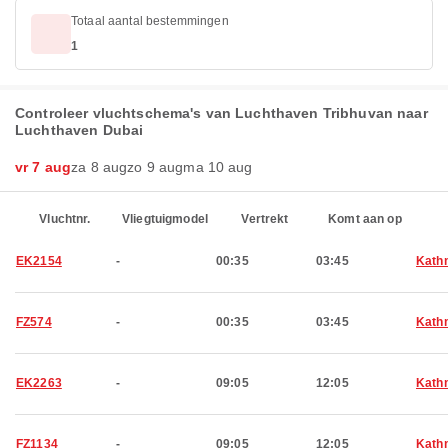
Totaal aantal bestemmingen
1
Controleer vluchtschema's van Luchthaven Tribhuvan naar
Luchthaven Dubai
vr 7 aug
za 8 aug
zo 9 aug
ma 10 aug
Vluchtnr.
Vliegtuigmodel
Vertrekt
Komt aan op
EK2154
-
00:35
03:45
Kath
FZ574
-
00:35
03:45
Kath
EK2263
-
09:05
12:05
Kath
FZ1134
-
09:05
12:05
Kath