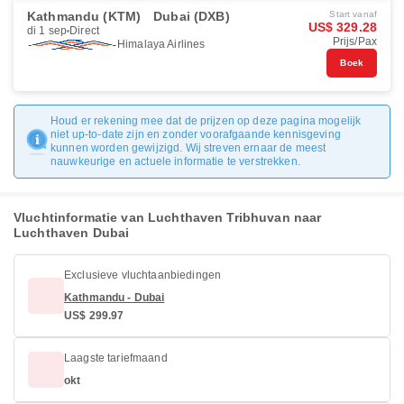
Kathmandu (KTM)
Dubai (DXB)
Start vanaf
US$ 329.28
di 1 sep
Direct
Prijs/Pax
Himalaya Airlines
Boek
Houd er rekening mee dat de prijzen op deze pagina mogelijk
niet up-to-date zijn en zonder voorafgaande kennisgeving
kunnen worden gewijzigd. Wij streven ernaar de meest
nauwkeurige en actuele informatie te verstrekken.
Vluchtinformatie van Luchthaven Tribhuvan naar
Luchthaven Dubai
Exclusieve vluchtaanbiedingen
Kathmandu - Dubai
US$ 299.97
Laagste tariefmaand
okt