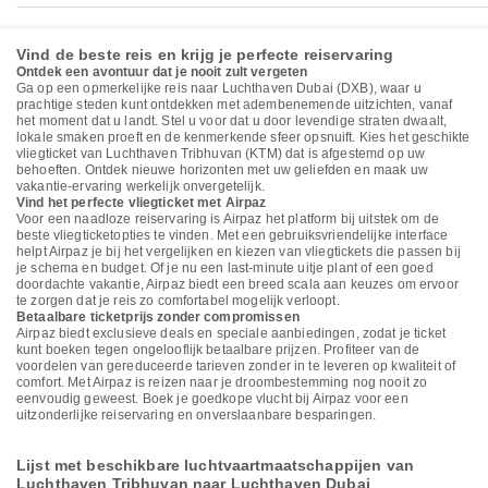
Vind de beste reis en krijg je perfecte reiservaring
Ontdek een avontuur dat je nooit zult vergeten
Ga op een opmerkelijke reis naar Luchthaven Dubai (DXB), waar u
prachtige steden kunt ontdekken met adembenemende uitzichten, vanaf
het moment dat u landt. Stel u voor dat u door levendige straten dwaalt,
lokale smaken proeft en de kenmerkende sfeer opsnuift. Kies het geschikte
vliegticket van Luchthaven Tribhuvan (KTM) dat is afgestemd op uw
behoeften. Ontdek nieuwe horizonten met uw geliefden en maak uw
vakantie-ervaring werkelijk onvergetelijk.
Vind het perfecte vliegticket met Airpaz
Voor een naadloze reiservaring is Airpaz het platform bij uitstek om de
beste vliegticketopties te vinden. Met een gebruiksvriendelijke interface
helpt Airpaz je bij het vergelijken en kiezen van vliegtickets die passen bij
je schema en budget. Of je nu een last-minute uitje plant of een goed
doordachte vakantie, Airpaz biedt een breed scala aan keuzes om ervoor
te zorgen dat je reis zo comfortabel mogelijk verloopt.
Betaalbare ticketprijs zonder compromissen
Airpaz biedt exclusieve deals en speciale aanbiedingen, zodat je ticket
kunt boeken tegen ongelooflijk betaalbare prijzen. Profiteer van de
voordelen van gereduceerde tarieven zonder in te leveren op kwaliteit of
comfort. Met Airpaz is reizen naar je droombestemming nog nooit zo
eenvoudig geweest. Boek je goedkope vlucht bij Airpaz voor een
uitzonderlijke reiservaring en onverslaanbare besparingen.
Lijst met beschikbare luchtvaartmaatschappijen van
Luchthaven Tribhuvan naar Luchthaven Dubai