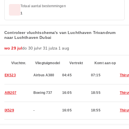
Totaal aantal bestemmingen
1
Controleer vluchtschema's van Luchthaven Trivandrum
naar Luchthaven Dubai
wo 29 jul
do 30 jul
vr 31 jul
za 1 aug
Vluchtnr.
Vliegtuigmodel
Vertrekt
Komt aan op
EK523
Airbus A380
04:45
07:15
Thir
AI9207
Boeing 737
16:05
18:55
Thir
IX529
-
16:05
18:55
Thir