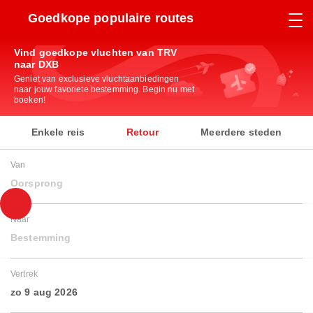
Goedkope populaire routes
Vind goedkope vluchten van TRV
naar DXB
Geniet van exclusieve vluchtaanbiedingen
naar jouw favoriete bestemming. Begin nu met
boeken!
Enkele reis
Retour
Meerdere steden
Van
Oorsprong
Naar
Bestemming
Vertrek
zo 9 aug 2026