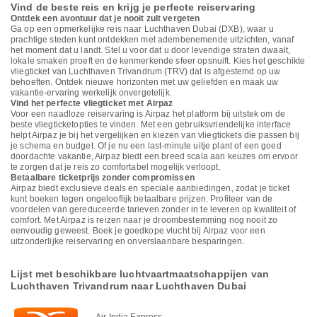
Vind de beste reis en krijg je perfecte reiservaring
Ontdek een avontuur dat je nooit zult vergeten
Ga op een opmerkelijke reis naar Luchthaven Dubai (DXB), waar u
prachtige steden kunt ontdekken met adembenemende uitzichten, vanaf
het moment dat u landt. Stel u voor dat u door levendige straten dwaalt,
lokale smaken proeft en de kenmerkende sfeer opsnuift. Kies het geschikte
vliegticket van Luchthaven Trivandrum (TRV) dat is afgestemd op uw
behoeften. Ontdek nieuwe horizonten met uw geliefden en maak uw
vakantie-ervaring werkelijk onvergetelijk.
Vind het perfecte vliegticket met Airpaz
Voor een naadloze reiservaring is Airpaz het platform bij uitstek om de
beste vliegticketopties te vinden. Met een gebruiksvriendelijke interface
helpt Airpaz je bij het vergelijken en kiezen van vliegtickets die passen bij
je schema en budget. Of je nu een last-minute uitje plant of een goed
doordachte vakantie, Airpaz biedt een breed scala aan keuzes om ervoor
te zorgen dat je reis zo comfortabel mogelijk verloopt.
Betaalbare ticketprijs zonder compromissen
Airpaz biedt exclusieve deals en speciale aanbiedingen, zodat je ticket
kunt boeken tegen ongelooflijk betaalbare prijzen. Profiteer van de
voordelen van gereduceerde tarieven zonder in te leveren op kwaliteit of
comfort. Met Airpaz is reizen naar je droombestemming nog nooit zo
eenvoudig geweest. Boek je goedkope vlucht bij Airpaz voor een
uitzonderlijke reiservaring en onverslaanbare besparingen.
Lijst met beschikbare luchtvaartmaatschappijen van
Luchthaven Trivandrum naar Luchthaven Dubai
Air India Express