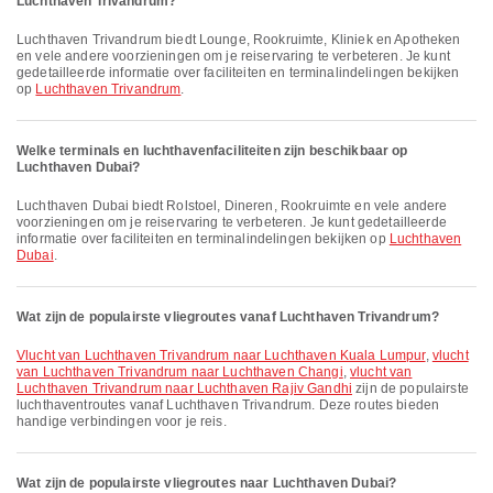
Luchthaven Trivandrum?
Luchthaven Trivandrum biedt Lounge, Rookruimte, Kliniek en Apotheken
en vele andere voorzieningen om je reiservaring te verbeteren. Je kunt
gedetailleerde informatie over faciliteiten en terminalindelingen bekijken
op
Luchthaven Trivandrum
.
Welke terminals en luchthavenfaciliteiten zijn beschikbaar op
Luchthaven Dubai?
Luchthaven Dubai biedt Rolstoel, Dineren, Rookruimte en vele andere
voorzieningen om je reiservaring te verbeteren. Je kunt gedetailleerde
informatie over faciliteiten en terminalindelingen bekijken op
Luchthaven
Dubai
.
Wat zijn de populairste vliegroutes vanaf Luchthaven Trivandrum?
vlucht van Luchthaven Trivandrum naar Luchthaven Kuala Lumpur
,
vlucht
van Luchthaven Trivandrum naar Luchthaven Changi
,
vlucht van
Luchthaven Trivandrum naar Luchthaven Rajiv Gandhi
zijn de populairste
luchthaventroutes vanaf Luchthaven Trivandrum. Deze routes bieden
handige verbindingen voor je reis.
Wat zijn de populairste vliegroutes naar Luchthaven Dubai?