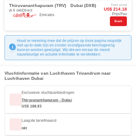
Thiruvananthapuram (TRV)
Dubai (DXB)
Start vanaf
US$ 214.18
di 6 okt
Direct
Prijs/Pax
Emirates
Boek
Houd er rekening mee dat de prijzen op deze pagina mogelijk
niet up-to-date zijn en zonder voorafgaande kennisgeving
kunnen worden gewijzigd. Wij streven ernaar de meest
nauwkeurige en actuele informatie te verstrekken.
Vluchtinformatie van Luchthaven Trivandrum naar
Luchthaven Dubai
Exclusieve vluchtaanbiedingen
Thiruvananthapuram - Dubai
US$ 188.93
Laagste tariefmaand
okt