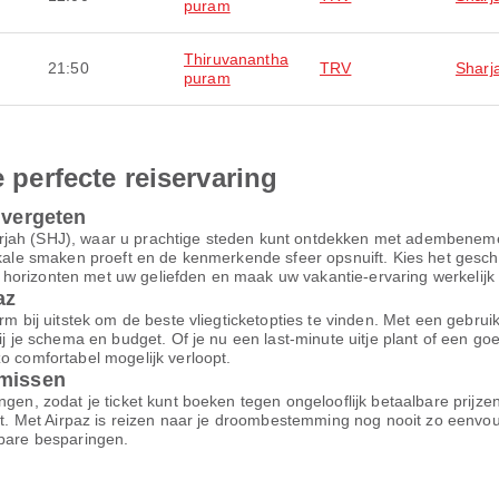
puram
Thiruvanantha
21:50
TRV
Sharj
puram
e perfecte reiservaring
 vergeten
rjah (SHJ), waar u prachtige steden kunt ontdekken met adembenemen
lokale smaken proeft en de kenmerkende sfeer opsnuift. Kies het gesc
horizonten met uw geliefden en maak uw vakantie-ervaring werkelijk o
az
m bij uitstek om de beste vliegticketopties te vinden. Met een gebruiksv
bij je schema en budget. Of je nu een last-minute uitje plant of een g
o comfortabel mogelijk verloopt.
omissen
ngen, zodat je ticket kunt boeken tegen ongelooflijk betaalbare prijz
ort. Met Airpaz is reizen naar je droombestemming nog nooit zo eenvo
nbare besparingen.