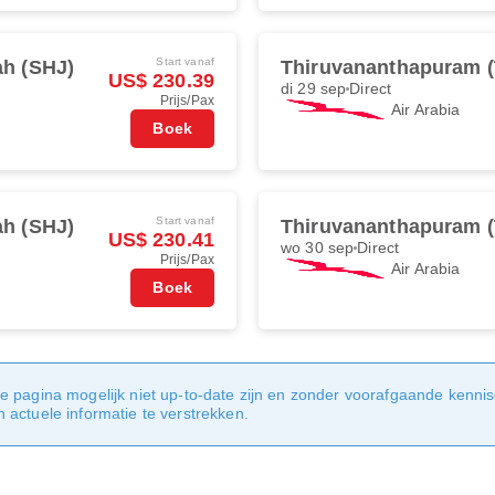
Start vanaf
ah (SHJ)
Thiruvananthapuram 
US$ 230.39
di 29 sep
Direct
Prijs/Pax
Air Arabia
Boek
Start vanaf
ah (SHJ)
Thiruvananthapuram 
US$ 230.41
wo 30 sep
Direct
Prijs/Pax
Air Arabia
Boek
e pagina mogelijk niet up-to-date zijn en zonder voorafgaande kenni
actuele informatie te verstrekken.