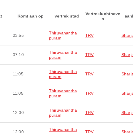
Vertrekluchthave
kt
Komt aan op
vertrek stad
aan
n
Thiruvanantha
03:55
TRV
Sharj
puram
Thiruvanantha
07:10
TRV
Sharj
puram
Thiruvanantha
11:05
TRV
Sharj
puram
Thiruvanantha
11:05
TRV
Sharj
puram
Thiruvanantha
12:00
TRV
Sharj
puram
Thiruvanantha
12:00
TRV
Sharj