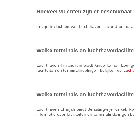
Hoeveel vluchten zijn er beschikbaa
Er zijn 5 vluchten van Luchthaven Trivandrum na
Welke terminals en luchthavenfacilit
Luchthaven Trivandrum biedt Kinderkamer, Lounge, Rookruimte en vele andere voorzieningen om je reiservaring te verbeteren. Je kunt gedetailleerde informatie over
faciliteiten en terminalindelingen bekijken op
Luch
Welke terminals en luchthavenfacilit
Luchthaven Sharjah biedt Belastingvrije winkel, Rolstoel, Bankdienst/geldautomaat en vele andere voorzieningen om je reiservaring te verbeteren. Je kunt gedetailleerde
informatie over faciliteiten en terminalindelingen 