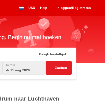
USD
Help
Inloggen/Registreren
ng. Begin nu met boeken!
Bekijk bestellijst
Retour
Zoeken
di 11 aug 2026
ndrum naar Luchthaven