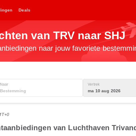
lingen
Deals
chten van TRV naar SHJ
anbiedingen naar jouw favoriete bestemmi
Naar
Vertrek
ma 10 aug 2026
MT+0
chtaanbiedingen van Luchthaven Triva