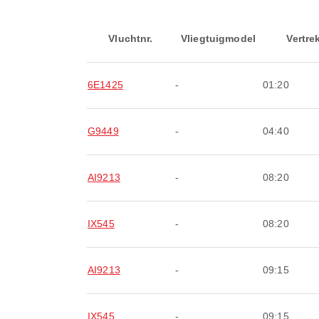
Vluchtnr.
Vliegtuigmodel
Vertre
6E1425
-
01:20
G9449
-
04:40
AI9213
-
08:20
IX545
-
08:20
AI9213
-
09:15
IX545
-
09:15