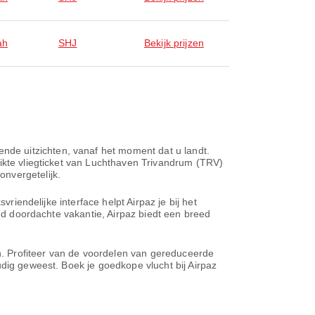
ah
SHJ
Bekijk prijzen
de uitzichten, vanaf het moment dat u landt.
hikte vliegticket van Luchthaven Trivandrum (TRV)
nvergetelijk.
riendelijke interface helpt Airpaz je bij het
oed doordachte vakantie, Airpaz biedt een breed
en. Profiteer van de voordelen van gereduceerde
udig geweest. Boek je goedkope vlucht bij Airpaz