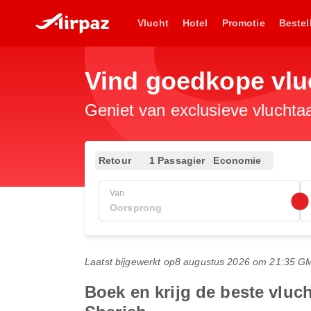
Vlucht
Hotel
Promotie
Bestel
Vind goedkope vlu
Geniet van exclusieve vluchta
Retour
1 Passagier
Economie
Van
Laatst bijgewerkt op
8 augustus 2026 om 21:35 G
Boek en krijg de beste vlu