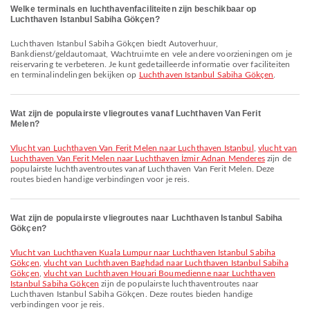
Welke terminals en luchthavenfaciliteiten zijn beschikbaar op
Luchthaven Istanbul Sabiha Gökçen?
Luchthaven Istanbul Sabiha Gökçen biedt Autoverhuur,
Bankdienst/geldautomaat, Wachtruimte en vele andere voorzieningen om je
reiservaring te verbeteren. Je kunt gedetailleerde informatie over faciliteiten
en terminalindelingen bekijken op
Luchthaven Istanbul Sabiha Gökçen
.
Wat zijn de populairste vliegroutes vanaf Luchthaven Van Ferit
Melen?
vlucht van Luchthaven Van Ferit Melen naar Luchthaven Istanbul
,
vlucht van
Luchthaven Van Ferit Melen naar Luchthaven İzmir Adnan Menderes
zijn de
populairste luchthaventroutes vanaf Luchthaven Van Ferit Melen. Deze
routes bieden handige verbindingen voor je reis.
Wat zijn de populairste vliegroutes naar Luchthaven Istanbul Sabiha
Gökçen?
vlucht van Luchthaven Kuala Lumpur naar Luchthaven Istanbul Sabiha
Gökçen
,
vlucht van Luchthaven Baghdad naar Luchthaven Istanbul Sabiha
Gökçen
,
vlucht van Luchthaven Houari Boumedienne naar Luchthaven
Istanbul Sabiha Gökçen
zijn de populairste luchthaventroutes naar
Luchthaven Istanbul Sabiha Gökçen. Deze routes bieden handige
verbindingen voor je reis.