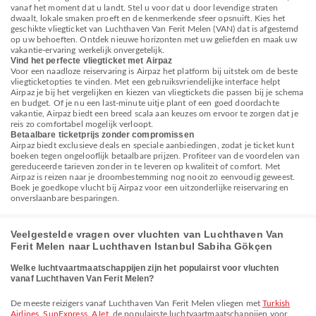
vanaf het moment dat u landt. Stel u voor dat u door levendige straten
dwaalt, lokale smaken proeft en de kenmerkende sfeer opsnuift. Kies het
geschikte vliegticket van Luchthaven Van Ferit Melen (VAN) dat is afgestemd
op uw behoeften. Ontdek nieuwe horizonten met uw geliefden en maak uw
vakantie-ervaring werkelijk onvergetelijk.
Vind het perfecte vliegticket met Airpaz
Voor een naadloze reiservaring is Airpaz het platform bij uitstek om de beste
vliegticketopties te vinden. Met een gebruiksvriendelijke interface helpt
Airpaz je bij het vergelijken en kiezen van vliegtickets die passen bij je schema
en budget. Of je nu een last-minute uitje plant of een goed doordachte
vakantie, Airpaz biedt een breed scala aan keuzes om ervoor te zorgen dat je
reis zo comfortabel mogelijk verloopt.
Betaalbare ticketprijs zonder compromissen
Airpaz biedt exclusieve deals en speciale aanbiedingen, zodat je ticket kunt
boeken tegen ongelooflijk betaalbare prijzen. Profiteer van de voordelen van
gereduceerde tarieven zonder in te leveren op kwaliteit of comfort. Met
Airpaz is reizen naar je droombestemming nog nooit zo eenvoudig geweest.
Boek je goedkope vlucht bij Airpaz voor een uitzonderlijke reiservaring en
onverslaanbare besparingen.
Veelgestelde vragen over vluchten van Luchthaven Van
Ferit Melen naar Luchthaven Istanbul Sabiha Gökçen
Welke luchtvaartmaatschappijen zijn het populairst voor vluchten
vanaf Luchthaven Van Ferit Melen?
De meeste reizigers vanaf Luchthaven Van Ferit Melen vliegen met
Turkish
Airlines
,
SunExpress
,
AJet
, de populairste luchtvaartmaatschappijen voor