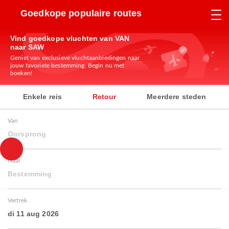
Goedkope populaire routes
Vind goedkope vluchten van VAN
naar SAW
Geniet van exclusieve vluchtaanbiedingen naar
jouw favoriete bestemming. Begin nu met
boeken!
Enkele reis
Retour
Meerdere steden
Van
Oorsprong
Naar
Bestemming
Vertrek
di 11 aug 2026