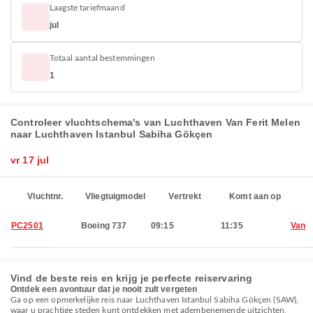
Laagste tariefmaand
jul
Totaal aantal bestemmingen
1
Controleer vluchtschema's van Luchthaven Van Ferit Melen
naar Luchthaven Istanbul Sabiha Gökçen
vr 17 jul
Vluchtnr.
Vliegtuigmodel
Vertrekt
Komt aan op
PC2501
Boeing 737
09:15
11:35
Van
Vind de beste reis en krijg je perfecte reiservaring
Ontdek een avontuur dat je nooit zult vergeten
Ga op een opmerkelijke reis naar Luchthaven Istanbul Sabiha Gökçen (SAW),
waar u prachtige steden kunt ontdekken met adembenemende uitzichten,