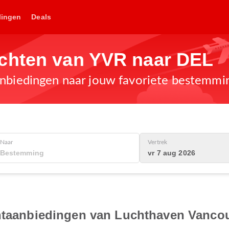
lingen
Deals
chten van YVR naar DEL
anbiedingen naar jouw favoriete bestemmi
Naar
Vertrek
vr 7 aug 2026
chtaanbiedingen van Luchthaven Vancou