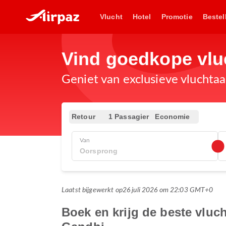
Vlucht
Hotel
Promotie
Bestel
Vind goedkope vlu
Geniet van exclusieve vluchta
Retour
1 Passagier
Economie
Van
Laatst bijgewerkt op
26 juli 2026 om 22:03 GMT+0
Boek en krijg de beste vlu