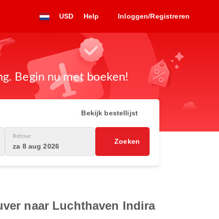
USD
Help
Inloggen/Registreren
ng. Begin nu met boeken!
Bekijk bestellijst
Retour
Zoeken
za 8 aug 2026
ver naar Luchthaven Indira