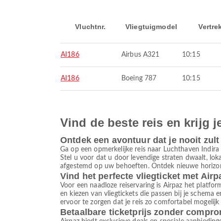
Vluchtnr.
Vliegtuigmodel
Vertre
AI186
Airbus A321
10:15
AI186
Boeing 787
10:15
Vind de beste reis en krijg j
Ontdek een avontuur dat je nooit zult
Ga op een opmerkelijke reis naar Luchthaven Indir
Stel u voor dat u door levendige straten dwaalt, lo
afgestemd op uw behoeften. Ontdek nieuwe horizont
Vind het perfecte vliegticket met Airp
Voor een naadloze reiservaring is Airpaz het platform
en kiezen van vliegtickets die passen bij je schema
ervoor te zorgen dat je reis zo comfortabel mogelijk
Betaalbare ticketprijs zonder compr