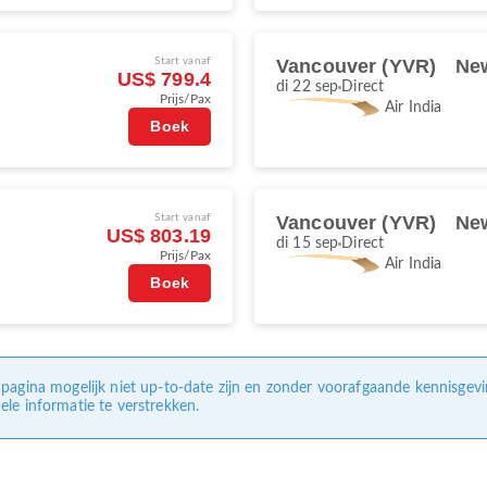
)
Start vanaf
Vancouver (YVR)
New
US$ 799.4
di 22 sep
Direct
Prijs/Pax
Air India
Boek
)
Start vanaf
Vancouver (YVR)
New
US$ 803.19
di 15 sep
Direct
Prijs/Pax
Air India
Boek
pagina mogelijk niet up-to-date zijn en zonder voorafgaande kennisgev
le informatie te verstrekken.