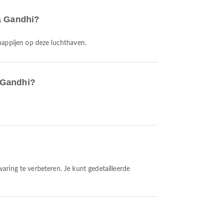
ra Gandhi?
happijen op deze luchthaven.
 Gandhi?
?