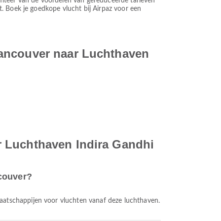
rofiteer van de voordelen van gereduceerde tarieven
. Boek je goedkope vlucht bij Airpaz voor een
Vancouver naar Luchthaven
r Luchthaven Indira Gandhi
ncouver?
maatschappijen voor vluchten vanaf deze luchthaven.