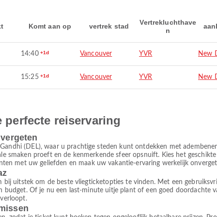
Vertrekluchthave
kt
Komt aan op
vertrek stad
aan
n
+1d
14:40
Vancouver
YVR
New D
+1d
15:25
Vancouver
YVR
New D
e perfecte reiservaring
 vergeten
a Gandhi (DEL), waar u prachtige steden kunt ontdekken met adembenem
kale smaken proeft en de kenmerkende sfeer opsnuift. Kies het geschikte
en met uw geliefden en maak uw vakantie-ervaring werkelijk onvergete
az
 bij uitstek om de beste vliegticketopties te vinden. Met een gebruiksvrien
 en budget. Of je nu een last-minute uitje plant of een goed doordachte 
 verloopt.
omissen