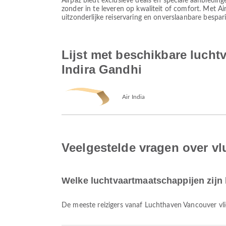
Airpaz biedt exclusieve deals en speciale aanbieding
zonder in te leveren op kwaliteit of comfort. Met A
uitzonderlijke reiservaring en onverslaanbare bespar
Lijst met beschikbare luch
Indira Gandhi
Air India
Veelgestelde vragen over v
Welke luchtvaartmaatschappijen zijn
De meeste reizigers vanaf Luchthaven Vancouver v