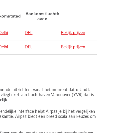
Aankomstluchth
komststad
aven
elhi
DEL
Bekijk prijzen
elhi
DEL
Bekijk prijzen
ende uitzichten, vanaf het moment dat u landt.
 vliegticket van Luchthaven Vancouver (YVR) dat is
lijk.
delijke interface helpt Airpaz je bij het vergelijken
vakantie, Airpaz biedt een breed scala aan keuzes om