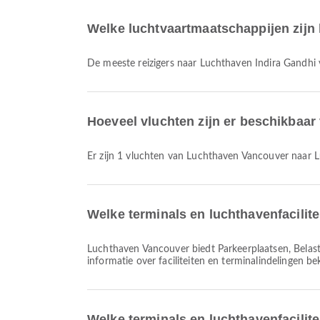
Welke luchtvaartmaatschappijen zijn 
De meeste reizigers naar Luchthaven Indira Gandhi
Hoeveel vluchten zijn er beschikbaa
Er zijn 1 vluchten van Luchthaven Vancouver naar 
Welke terminals en luchthavenfacilit
Luchthaven Vancouver biedt Parkeerplaatsen, Belastingvrije winkel, Gebedsruimte en vele andere voorzieningen om je reiservaring te verbeteren. Je kunt gedetailleerde
informatie over faciliteiten en terminalindelingen b
Welke terminals en luchthavenfacilit