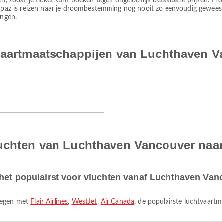
en, zodat je ticket kunt boeken tegen ongelooflijk betaalbare prijzen. P
irpaz is reizen naar je droombestemming nog nooit zo eenvoudig geweest
ingen.
tvaartmaatschappijen van Luchthaven 
luchten van Luchthaven Vancouver naa
 het populairst voor vluchten vanaf Luchthaven Va
liegen met
Flair Airlines
,
WestJet
,
Air Canada
, de populairste luchtvaart