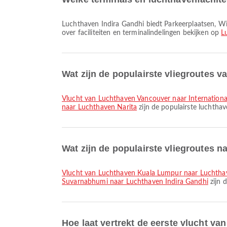
Luchthaven Indira Gandhi biedt Parkeerplaatsen, Wisselkantoor, Rookruimte en vele andere voorzieningen om je reiservaring te verbeteren. Je kunt gedetailleerde informatie
over faciliteiten en terminalindelingen bekijken op
L
Wat zijn de populairste vliegroutes 
vlucht van Luchthaven Vancouver naar Internatio
naar Luchthaven Narita
zijn de populairste luchtha
Wat zijn de populairste vliegroutes 
vlucht van Luchthaven Kuala Lumpur naar Luchtha
Suvarnabhumi naar Luchthaven Indira Gandhi
zijn 
Hoe laat vertrekt de eerste vlucht v