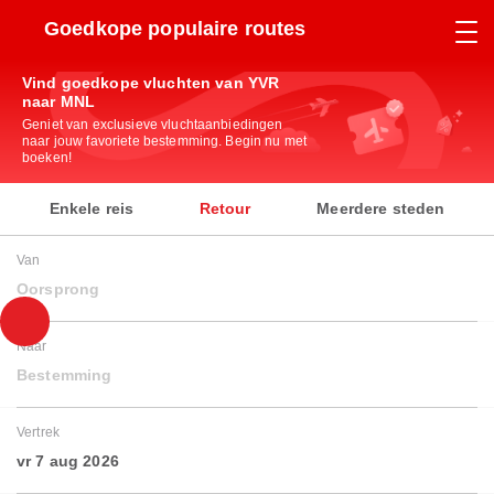
Goedkope populaire routes
Vind goedkope vluchten van YVR
naar MNL
Geniet van exclusieve vluchtaanbiedingen
naar jouw favoriete bestemming. Begin nu met
boeken!
Enkele reis
Retour
Meerdere steden
Van
Oorsprong
Naar
Bestemming
Vertrek
vr 7 aug 2026