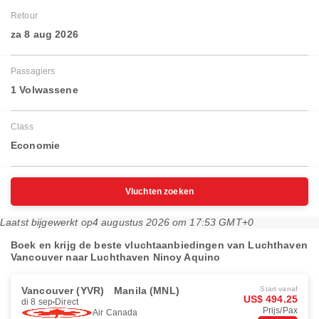
Retour
za 8 aug 2026
Passagiers
1 Volwassene
Class
Economie
Vluchten zoeken
Laatst bijgewerkt op
4 augustus 2026 om 17:53 GMT+0
Boek en krijg de beste vluchtaanbiedingen van Luchthaven
Vancouver naar Luchthaven Ninoy Aquino
Vancouver (YVR)
Manila (MNL)
Start vanaf
US$ 494.25
di 8 sep
Direct
Prijs/Pax
Air Canada