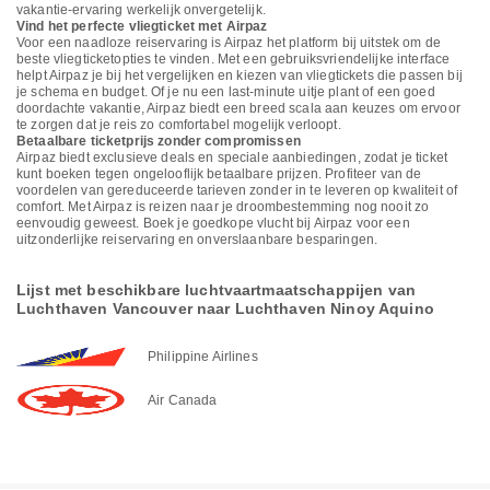
vakantie-ervaring werkelijk onvergetelijk.
Vind het perfecte vliegticket met Airpaz
Voor een naadloze reiservaring is Airpaz het platform bij uitstek om de
beste vliegticketopties te vinden. Met een gebruiksvriendelijke interface
helpt Airpaz je bij het vergelijken en kiezen van vliegtickets die passen bij
je schema en budget. Of je nu een last-minute uitje plant of een goed
doordachte vakantie, Airpaz biedt een breed scala aan keuzes om ervoor
te zorgen dat je reis zo comfortabel mogelijk verloopt.
Betaalbare ticketprijs zonder compromissen
Airpaz biedt exclusieve deals en speciale aanbiedingen, zodat je ticket
kunt boeken tegen ongelooflijk betaalbare prijzen. Profiteer van de
voordelen van gereduceerde tarieven zonder in te leveren op kwaliteit of
comfort. Met Airpaz is reizen naar je droombestemming nog nooit zo
eenvoudig geweest. Boek je goedkope vlucht bij Airpaz voor een
uitzonderlijke reiservaring en onverslaanbare besparingen.
Lijst met beschikbare luchtvaartmaatschappijen van
Luchthaven Vancouver naar Luchthaven Ninoy Aquino
Philippine Airlines
Air Canada