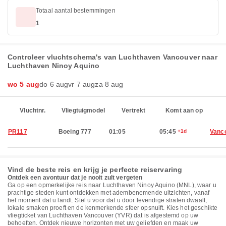
Totaal aantal bestemmingen
1
Controleer vluchtschema's van Luchthaven Vancouver naar
Luchthaven Ninoy Aquino
wo 5 aug
do 6 aug
vr 7 aug
za 8 aug
Vluchtnr.
Vliegtuigmodel
Vertrekt
Komt aan op
PR117
Boeing 777
01:05
05:45
+1d
Vanc
Vind de beste reis en krijg je perfecte reiservaring
Ontdek een avontuur dat je nooit zult vergeten
Ga op een opmerkelijke reis naar Luchthaven Ninoy Aquino (MNL), waar u
prachtige steden kunt ontdekken met adembenemende uitzichten, vanaf
het moment dat u landt. Stel u voor dat u door levendige straten dwaalt,
lokale smaken proeft en de kenmerkende sfeer opsnuift. Kies het geschikte
vliegticket van Luchthaven Vancouver (YVR) dat is afgestemd op uw
behoeften. Ontdek nieuwe horizonten met uw geliefden en maak uw