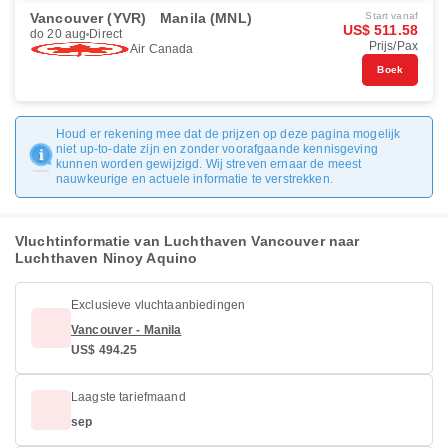
Vancouver (YVR)
Manila (MNL)
Start vanaf
US$ 511.58
do 20 aug
Direct
Prijs/Pax
Air Canada
Boek
Houd er rekening mee dat de prijzen op deze pagina mogelijk
niet up-to-date zijn en zonder voorafgaande kennisgeving
kunnen worden gewijzigd. Wij streven ernaar de meest
nauwkeurige en actuele informatie te verstrekken.
Vluchtinformatie van Luchthaven Vancouver naar
Luchthaven Ninoy Aquino
Exclusieve vluchtaanbiedingen
Vancouver - Manila
US$ 494.25
Laagste tariefmaand
sep