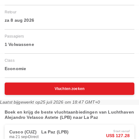
Retour
za 8 aug 2026
Passagiers
1 Volwassene
Class
Economie
Vluchten zoeken
Laatst bijgewerkt op
25 juli 2026 om 18:47 GMT+0
Boek en krijg de beste vluchtaanbiedingen van Luchthaven
Alejandro Velasco Astete (LPB) naar La Paz
Cusco (CUZ)
La Paz (LPB)
Start vanaf
US$ 127.28
ma 21 sep
Direct