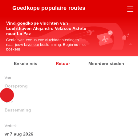
Goedkope populaire routes
Vind goedkope vluchten van
Luchthaven Alejandro Velasco Astete
naar La Paz
Geniet van exclusieve vluchtaanbiedingen
naar jouw favoriete bestemming. Begin nu met
boeken!
Enkele reis
Retour
Meerdere steden
Van
Oorsprong
Naar
Bestemming
Vertrek
vr 7 aug 2026