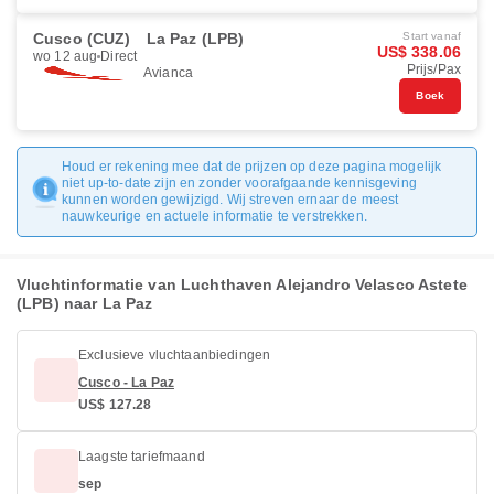
Cusco (CUZ)
La Paz (LPB)
Start vanaf
US$ 338.06
wo 12 aug
Direct
Prijs/Pax
Avianca
Boek
Houd er rekening mee dat de prijzen op deze pagina mogelijk
niet up-to-date zijn en zonder voorafgaande kennisgeving
kunnen worden gewijzigd. Wij streven ernaar de meest
nauwkeurige en actuele informatie te verstrekken.
Vluchtinformatie van Luchthaven Alejandro Velasco Astete
(LPB) naar La Paz
Exclusieve vluchtaanbiedingen
Cusco - La Paz
US$ 127.28
Laagste tariefmaand
sep