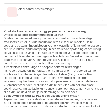
Totaal aantal bestemmingen
1
Vind de beste reis en krijg je perfecte reiservaring
Ontdek geweldige bestemmingen in La Paz
Ontdek nieuwe avonturen op de beste reisplekken, waar levendige
stadsgezichten en rustige natuurwonderen elkaar ontmoeten. Deze
populaire bestemmingen bieden voor elk wat wils, of je nu geïnteresseerd
bent in culturele onderdompeling, bloedstollende opwinding of een rustig
toevluchtsoord. U vindt er tal van activiteiten om van te genieten, die elk
beloven u blijvende herinneringen achter te laten. Verzeker u nu van een
ticket van Luchthaven Alejandro Velasco Astete (LPB) naar La Paz en
bereid u voor op een reis vol heerlijke herinneringen.
Airpaz biedt eenvoudige en soepele ticketreserveringen
Als je vertrouwde online reispartner is Airpaz er om het boeken van je
vlucht van Luchthaven Alejandro Velasco Astete (LPB) naar La Paz
moeiteloos te laten verlopen. Ons gebruiksvriendelijke platform
vereenvoudigt het hele proces en helpt je in een mum van tijd de beste
vluchtopties te vinden. Met Airpaz kun je genieten van een naadloze
boekingservaring, zodat je kunt concentreren op het plannen van je reis en
alles kunt ontdekken wat je bestemming te bieden heeft.
Boek uw ticket naar La Paz tegen uitzonderlijke prijzen
Airpaz biedt exclusieve deals en speciale aanbiedingen, zodat je ticket
kunt boeken tegen ongelooflijk betaalbare prijzen. Profiteer van de
voordelen van gereduceerde tarieven zonder in te leveren op kwaliteit of