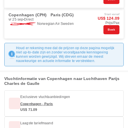
Copenhagen (CPH)
Paris (CDG)
Start vanaf
US$ 124.09
vr 25 sep
Direct
Prijs/Pax
Norwegian Air Sweden
Boek
Houd er rekening mee dat de prijzen op deze pagina mogelijk
niet up-to-date zijn en zonder voorafgaande kennisgeving
kunnen worden gewijzigd. Wij streven ernaar de meest
nauwkeurige en actuele informatie te verstrekken.
Vluchtinformatie van Copenhagen naar Luchthaven Parijs
Charles de Gaulle
Exclusieve vluchtaanbiedingen
Copenhagen - Paris
US$ 71.09
Laagste tariefmaand