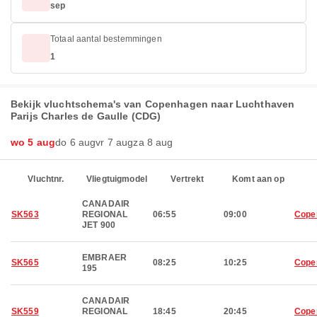
sep
Totaal aantal bestemmingen
1
Bekijk vluchtschema's van Copenhagen naar Luchthaven
Parijs Charles de Gaulle (CDG)
wo 5 aug
do 6 aug
vr 7 aug
za 8 aug
Vluchtnr.
Vliegtuigmodel
Vertrekt
Komt aan op
CANADAIR
SK563
REGIONAL
06:55
09:00
Cope
JET 900
EMBRAER
SK565
08:25
10:25
Cope
195
CANADAIR
SK559
REGIONAL
18:45
20:45
Cope