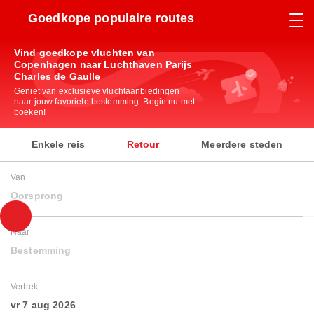
Goedkope populaire routes
Vind goedkope vluchten van
Copenhagen naar Luchthaven Parijs
Charles de Gaulle
Geniet van exclusieve vluchtaanbiedingen
naar jouw favoriete bestemming. Begin nu met
boeken!
Enkele reis
Retour
Meerdere steden
Van
Oorsprong
Naar
Bestemming
Vertrek
vr 7 aug 2026