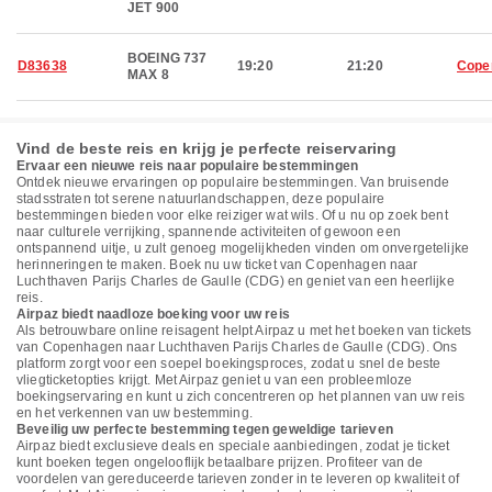
JET 900
BOEING 737
D83638
19:20
21:20
Cope
MAX 8
Vind de beste reis en krijg je perfecte reiservaring
Ervaar een nieuwe reis naar populaire bestemmingen
Ontdek nieuwe ervaringen op populaire bestemmingen. Van bruisende
stadsstraten tot serene natuurlandschappen, deze populaire
bestemmingen bieden voor elke reiziger wat wils. Of u nu op zoek bent
naar culturele verrijking, spannende activiteiten of gewoon een
ontspannend uitje, u zult genoeg mogelijkheden vinden om onvergetelijke
herinneringen te maken. Boek nu uw ticket van Copenhagen naar
Luchthaven Parijs Charles de Gaulle (CDG) en geniet van een heerlijke
reis.
Airpaz biedt naadloze boeking voor uw reis
Als betrouwbare online reisagent helpt Airpaz u met het boeken van tickets
van Copenhagen naar Luchthaven Parijs Charles de Gaulle (CDG). Ons
platform zorgt voor een soepel boekingsproces, zodat u snel de beste
vliegticketopties krijgt. Met Airpaz geniet u van een probleemloze
boekingservaring en kunt u zich concentreren op het plannen van uw reis
en het verkennen van uw bestemming.
Beveilig uw perfecte bestemming tegen geweldige tarieven
Airpaz biedt exclusieve deals en speciale aanbiedingen, zodat je ticket
kunt boeken tegen ongelooflijk betaalbare prijzen. Profiteer van de
voordelen van gereduceerde tarieven zonder in te leveren op kwaliteit of