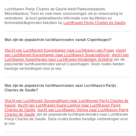
Luchthaven Parijs Charles de Gaulle biedt Parkeerplaatsen,
Wisselkantoor, Trein en veel meer voorzieningen om je reiservaring te
verbeteren. Je kunt gedetailleerde informatie over faciliteiten en
terminalplattegronden bekijken op
Luchthaven Parijs Charles de Gaulle
.
Wat zijn de populairste luchthavnroutes vanuit Copenhagen?
vlucht van Luchthaven Kopenhagen naar Luchthaven van Praag
,
vlucht
van Luchthaven Kopenhagen naar Luchthaven Suvarnabhumi
,
vlucht van
Luchthaven Kopenhagen naar Luchthaven Amsterdam Schiphol
zijn de
populairste luchthaventroutes vanuit Copenhagen. Deze routes bieden
handige verbindingen voor je reis.
Wat zijn de populairste luchthavnroutes naar Luchthaven Parijs
Charles de Gaulle?
vlucht van Luchthaven Suvarnabhumi naar Luchthaven Parijs Charles de
Gaulle
,
vlucht van Luchthaven Kuala Lumpur naar Luchthaven Parijs
Charles de Gaulle
,
vlucht van Luchthaven Vienna naar Luchthaven Parijs
Charles de Gaulle
zijn de populairste luchthaventroutes naar Luchthaven
Parijs Charles de Gaulle. Deze routes bieden handige verbindingen voor
je reis.