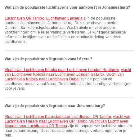
Wat zijn de populairste luchthavens voor aankomst in Johannesburg?
Luchthaven OR Tambo
,
Luchthaven Lanseria
zijn de populairste
aankomstluchthavens in Johannesburg. Deze luchthavens bieden
Dineren, Bankdienst/geldautomaat, Wachtruimte en veel andere
voorzieningen om je reiservaring te verbeteren. Je kunt gedetailleerde
informatie bekijken over de faciliteiten en terminalindeling van deze
luchthavens.
Wat zijn de populairste vliegroutes vanaf Accra?
vlucht van Luchthaven Kotoka naar Luchthaven Londen Heathrow
,
vlucht
van Luchthaven Kotoka naar Luchthaven Londen Gatwick
,
vlucht van
Luchthaven Kotoka naar Luchthaven Dubai
zijn de populairste
luchthaventroutes vanaf Accra. Deze routes bieden handige verbindingen
voor je reis.
Wat zijn de populairste vliegroutes naar Johannesburg?
vlucht van Luchthaven Kaapstad naar Luchthaven OR Tambo
,
vlucht van
Luchthaven Harare naar Luchthaven OR Tambo
,
vlucht van Luchthaven
Maputo naar Luchthaven OR Tambo
zijn de populairste luchthaventroutes
naar Johannesburg. Deze routes bieden handige verbindingen voor je
reis.