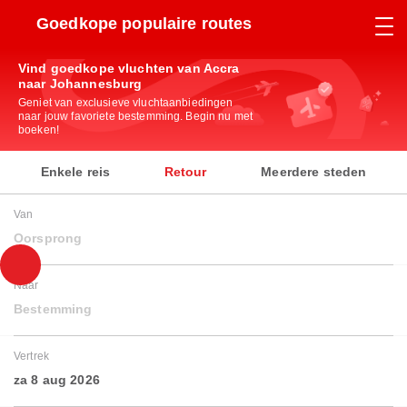
Goedkope populaire routes
Vind goedkope vluchten van Accra
naar Johannesburg
Geniet van exclusieve vluchtaanbiedingen
naar jouw favoriete bestemming. Begin nu met
boeken!
Enkele reis
Retour
Meerdere steden
Van
Oorsprong
Naar
Bestemming
Vertrek
za 8 aug 2026