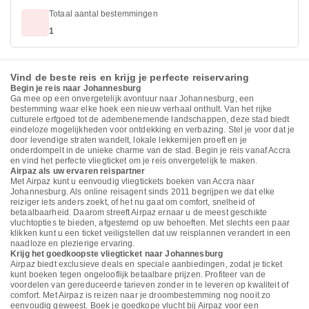
Totaal aantal bestemmingen
1
Vind de beste reis en krijg je perfecte reiservaring
Begin je reis naar Johannesburg
Ga mee op een onvergetelijk avontuur naar Johannesburg, een
bestemming waar elke hoek een nieuw verhaal onthult. Van het rijke
culturele erfgoed tot de adembenemende landschappen, deze stad biedt
eindeloze mogelijkheden voor ontdekking en verbazing. Stel je voor dat je
door levendige straten wandelt, lokale lekkernijen proeft en je
onderdompelt in de unieke charme van de stad. Begin je reis vanaf Accra
en vind het perfecte vliegticket om je reis onvergetelijk te maken.
Airpaz als uw ervaren reispartner
Met Airpaz kunt u eenvoudig vliegtickets boeken van Accra naar
Johannesburg. Als online reisagent sinds 2011 begrijpen we dat elke
reiziger iets anders zoekt, of het nu gaat om comfort, snelheid of
betaalbaarheid. Daarom streeft Airpaz ernaar u de meest geschikte
vluchtopties te bieden, afgestemd op uw behoeften. Met slechts een paar
klikken kunt u een ticket veiligstellen dat uw reisplannen verandert in een
naadloze en plezierige ervaring.
Krijg het goedkoopste vliegticket naar Johannesburg
Airpaz biedt exclusieve deals en speciale aanbiedingen, zodat je ticket
kunt boeken tegen ongelooflijk betaalbare prijzen. Profiteer van de
voordelen van gereduceerde tarieven zonder in te leveren op kwaliteit of
comfort. Met Airpaz is reizen naar je droombestemming nog nooit zo
eenvoudig geweest. Boek je goedkope vlucht bij Airpaz voor een