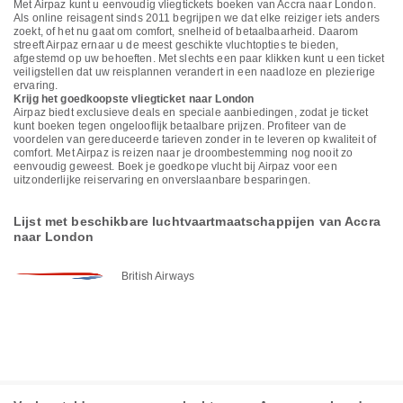
Met Airpaz kunt u eenvoudig vliegtickets boeken van Accra naar London.
Als online reisagent sinds 2011 begrijpen we dat elke reiziger iets anders
zoekt, of het nu gaat om comfort, snelheid of betaalbaarheid. Daarom
streeft Airpaz ernaar u de meest geschikte vluchtopties te bieden,
afgestemd op uw behoeften. Met slechts een paar klikken kunt u een ticket
veiligstellen dat uw reisplannen verandert in een naadloze en plezierige
ervaring.
Krijg het goedkoopste vliegticket naar London
Airpaz biedt exclusieve deals en speciale aanbiedingen, zodat je ticket
kunt boeken tegen ongelooflijk betaalbare prijzen. Profiteer van de
voordelen van gereduceerde tarieven zonder in te leveren op kwaliteit of
comfort. Met Airpaz is reizen naar je droombestemming nog nooit zo
eenvoudig geweest. Boek je goedkope vlucht bij Airpaz voor een
uitzonderlijke reiservaring en onverslaanbare besparingen.
Lijst met beschikbare luchtvaartmaatschappijen van Accra
naar London
British Airways