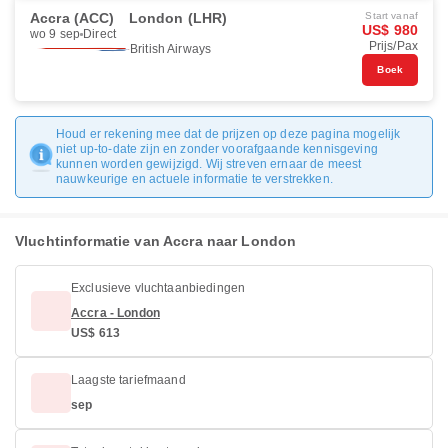
Accra (ACC)
London (LHR)
Start vanaf
US$ 980
wo 9 sep
Direct
Prijs/Pax
British Airways
Boek
Houd er rekening mee dat de prijzen op deze pagina mogelijk
niet up-to-date zijn en zonder voorafgaande kennisgeving
kunnen worden gewijzigd. Wij streven ernaar de meest
nauwkeurige en actuele informatie te verstrekken.
Vluchtinformatie van Accra naar London
Exclusieve vluchtaanbiedingen
Accra - London
US$ 613
Laagste tariefmaand
sep