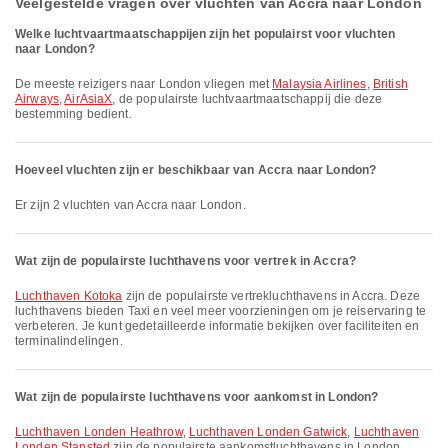
Veelgestelde vragen over vluchten van Accra naar London
Welke luchtvaartmaatschappijen zijn het populairst voor vluchten
naar London?
De meeste reizigers naar London vliegen met
Malaysia Airlines
,
British
Airways
,
AirAsiaX
, de populairste luchtvaartmaatschappij die deze
bestemming bedient.
Hoeveel vluchten zijn er beschikbaar van Accra naar London?
Er zijn 2 vluchten van Accra naar London.
Wat zijn de populairste luchthavens voor vertrek in Accra?
Luchthaven Kotoka
zijn de populairste vertrek­lucht­havens in Accra. Deze
luchthavens bieden Taxi en veel meer voorzieningen om je reiservaring te
verbeteren. Je kunt gedetailleerde informatie bekijken over faciliteiten en
terminalindelingen.
Wat zijn de populairste luchthavens voor aankomst in London?
Luchthaven Londen Heathrow
,
Luchthaven Londen Gatwick
,
Luchthaven
Londen Stansted
zijn de populairste aankomstluchthavens in London.