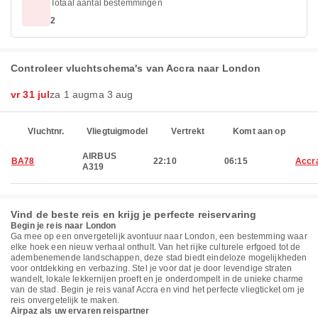
Totaal aantal bestemmingen
2
Controleer vluchtschema's van Accra naar London
vr 31 jul
za 1 aug
ma 3 aug
Vluchtnr.
Vliegtuigmodel
Vertrekt
Komt aan op
AIRBUS
BA78
22:10
06:15
Accr
A319
Vind de beste reis en krijg je perfecte reiservaring
Begin je reis naar London
Ga mee op een onvergetelijk avontuur naar London, een bestemming waar
elke hoek een nieuw verhaal onthult. Van het rijke culturele erfgoed tot de
adembenemende landschappen, deze stad biedt eindeloze mogelijkheden
voor ontdekking en verbazing. Stel je voor dat je door levendige straten
wandelt, lokale lekkernijen proeft en je onderdompelt in de unieke charme
van de stad. Begin je reis vanaf Accra en vind het perfecte vliegticket om je
reis onvergetelijk te maken.
Airpaz als uw ervaren reispartner