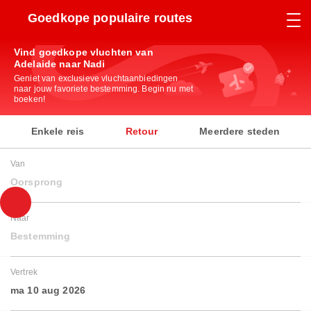
Goedkope populaire routes
Vind goedkope vluchten van
Adelaide naar Nadi
Geniet van exclusieve vluchtaanbiedingen
naar jouw favoriete bestemming. Begin nu met
boeken!
Enkele reis
Retour
Meerdere steden
Van
Oorsprong
Naar
Bestemming
Vertrek
ma 10 aug 2026