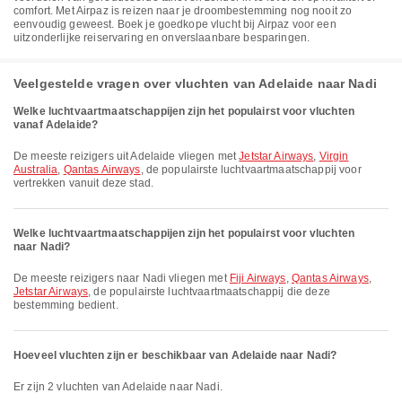
comfort. Met Airpaz is reizen naar je droombestemming nog nooit zo
eenvoudig geweest. Boek je goedkope vlucht bij Airpaz voor een
uitzonderlijke reiservaring en onverslaanbare besparingen.
Veelgestelde vragen over vluchten van Adelaide naar Nadi
Welke luchtvaartmaatschappijen zijn het populairst voor vluchten
vanaf Adelaide?
De meeste reizigers uit Adelaide vliegen met
Jetstar Airways
,
Virgin
Australia
,
Qantas Airways
, de populairste luchtvaartmaatschappij voor
vertrekken vanuit deze stad.
Welke luchtvaartmaatschappijen zijn het populairst voor vluchten
naar Nadi?
De meeste reizigers naar Nadi vliegen met
Fiji Airways
,
Qantas Airways
,
Jetstar Airways
, de populairste luchtvaartmaatschappij die deze
bestemming bedient.
Hoeveel vluchten zijn er beschikbaar van Adelaide naar Nadi?
Er zijn 2 vluchten van Adelaide naar Nadi.