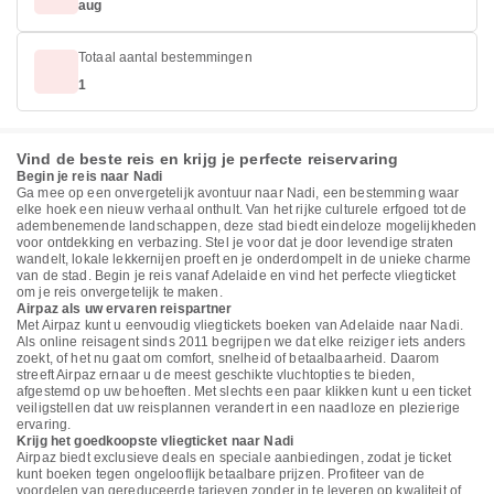
aug
Totaal aantal bestemmingen
1
Vind de beste reis en krijg je perfecte reiservaring
Begin je reis naar Nadi
Ga mee op een onvergetelijk avontuur naar Nadi, een bestemming waar
elke hoek een nieuw verhaal onthult. Van het rijke culturele erfgoed tot de
adembenemende landschappen, deze stad biedt eindeloze mogelijkheden
voor ontdekking en verbazing. Stel je voor dat je door levendige straten
wandelt, lokale lekkernijen proeft en je onderdompelt in de unieke charme
van de stad. Begin je reis vanaf Adelaide en vind het perfecte vliegticket
om je reis onvergetelijk te maken.
Airpaz als uw ervaren reispartner
Met Airpaz kunt u eenvoudig vliegtickets boeken van Adelaide naar Nadi.
Als online reisagent sinds 2011 begrijpen we dat elke reiziger iets anders
zoekt, of het nu gaat om comfort, snelheid of betaalbaarheid. Daarom
streeft Airpaz ernaar u de meest geschikte vluchtopties te bieden,
afgestemd op uw behoeften. Met slechts een paar klikken kunt u een ticket
veiligstellen dat uw reisplannen verandert in een naadloze en plezierige
ervaring.
Krijg het goedkoopste vliegticket naar Nadi
Airpaz biedt exclusieve deals en speciale aanbiedingen, zodat je ticket
kunt boeken tegen ongelooflijk betaalbare prijzen. Profiteer van de
voordelen van gereduceerde tarieven zonder in te leveren op kwaliteit of