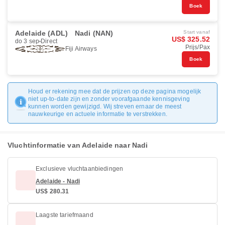
Boek
Adelaide (ADL)
Nadi (NAN)
Start vanaf
US$ 325.52
do 3 sep
Direct
Prijs/Pax
Fiji Airways
Boek
Houd er rekening mee dat de prijzen op deze pagina mogelijk
niet up-to-date zijn en zonder voorafgaande kennisgeving
kunnen worden gewijzigd. Wij streven ernaar de meest
nauwkeurige en actuele informatie te verstrekken.
Vluchtinformatie van Adelaide naar Nadi
Exclusieve vluchtaanbiedingen
Adelaide - Nadi
US$ 280.31
Laagste tariefmaand