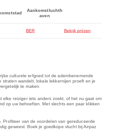
Aankomstluchth
komststad
aven
BER
Bekijk prijzen
 rijke culturele erfgoed tot de adembenemende
straten wandelt, lokale lekkernijen proeft en je
vergetelijk te maken.
 elke reiziger iets anders zoekt, of het nu gaat om
emd op uw behoeften. Met slechts een paar klikken
en. Profiteer van de voordelen van gereduceerde
udig geweest. Boek je goedkope vlucht bij Airpaz