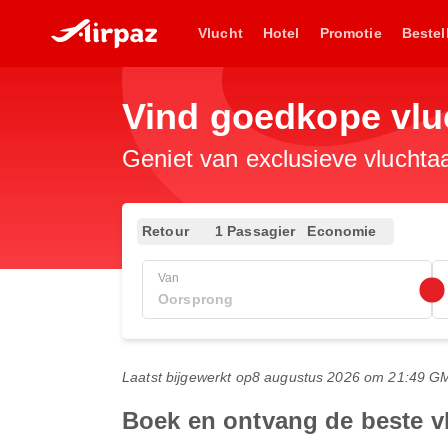
Vlucht
Hotel
Promotie
Bestel
Vind goedkope vlu
Geniet van exclusieve vluchta
Retour
1 Passagier
Economie
Van
Laatst bijgewerkt op
8 augustus 2026 om 21:49 G
Boek en ontvang de beste v