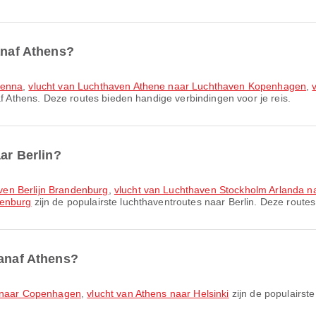
anaf Athens?
ienna
,
vlucht van Luchthaven Athene naar Luchthaven Kopenhagen
,
f Athens. Deze routes bieden handige verbindingen voor je reis.
aar Berlin?
ven Berlijn Brandenburg
,
vlucht van Luchthaven Stockholm Arlanda n
denburg
zijn de populairste luchthaventroutes naar Berlin. Deze routes
vanaf Athens?
s naar Copenhagen
,
vlucht van Athens naar Helsinki
zijn de populairst