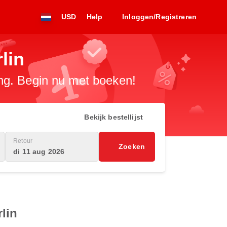
USD
Help
Inloggen/Registreren
lin
ng. Begin nu met boeken!
Bekijk bestellijst
Retour
Zoeken
di 11 aug 2026
lin