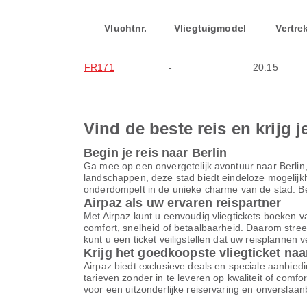
Vluchtnr.
Vliegtuigmodel
Vertre
FR171
-
20:15
Vind de beste reis en krijg j
Begin je reis naar Berlin
Ga mee op een onvergetelijk avontuur naar Berlin
landschappen, deze stad biedt eindeloze mogelijkhe
onderdompelt in de unieke charme van de stad. Begi
Airpaz als uw ervaren reispartner
Met Airpaz kunt u eenvoudig vliegtickets boeken va
comfort, snelheid of betaalbaarheid. Daarom stree
kunt u een ticket veiligstellen dat uw reisplannen 
Krijg het goedkoopste vliegticket naa
Airpaz biedt exclusieve deals en speciale aanbiedi
tarieven zonder in te leveren op kwaliteit of comf
voor een uitzonderlijke reiservaring en onverslaa