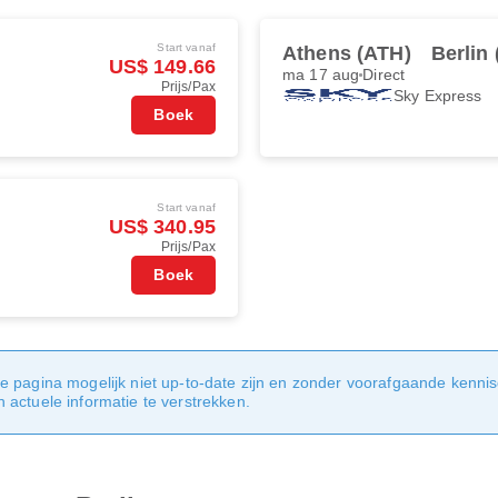
Start vanaf
Athens (ATH)
Berlin
US$ 149.66
ma 17 aug
Direct
Prijs/Pax
Sky Express
Boek
Start vanaf
US$ 340.95
Prijs/Pax
Boek
e pagina mogelijk niet up-to-date zijn en zonder voorafgaande kenni
actuele informatie te verstrekken.