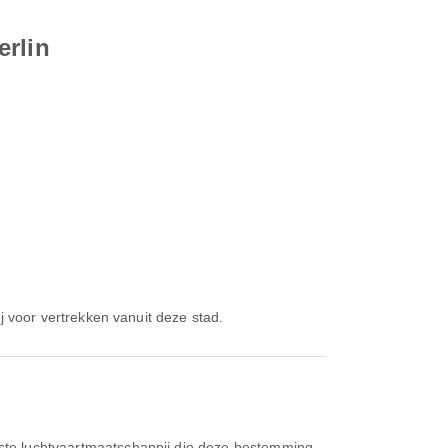
erlin
j voor vertrekken vanuit deze stad.
rste luchtvaartmaatschappij die deze bestemming