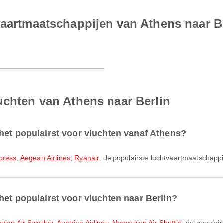
vaartmaatschappijen van Athens naar B
uchten van Athens naar Berlin
het populairst voor vluchten vanaf Athens?
press
,
Aegean Airlines
,
Ryanair
, de populairste luchtvaartmaatschappi
het populairst voor vluchten naar Berlin?
gian Air Sweden
,
Austrian Airlines
,
Norwegian Air Shuttle
, de populai