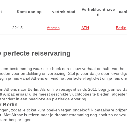
Vertrekluchthave
kt
Komt aan op
vertrek stad
aan
n
22:15
Athens
ATH
Berlin
e perfecte reiservaring
, een bestemming waar elke hoek een nieuw verhaal onthult. Van het
den voor ontdekking en verbazing. Stel je voor dat je door levendige 
n je reis vanaf Athens en vind het perfecte vliegticket om je reis on
n Athens naar Berlin. Als online reisagent sinds 2011 begrijpen we dat
ft Airpaz ernaar u de meest geschikte vluchtopties te bieden, afgest
verandert in een naadloze en plezierige ervaring.
r Berlin
ngen, zodat je ticket kunt boeken tegen ongelooflijk betaalbare prijz
ort. Met Airpaz is reizen naar je droombestemming nog nooit zo eenvo
nbare besparingen.