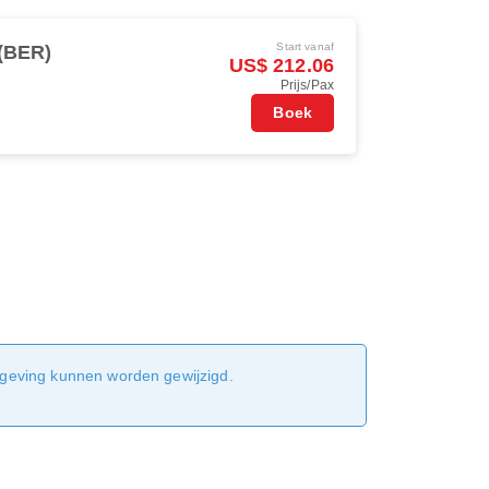
Start vanaf
 (BER)
US$ 212.06
Prijs/Pax
Boek
sgeving kunnen worden gewijzigd.