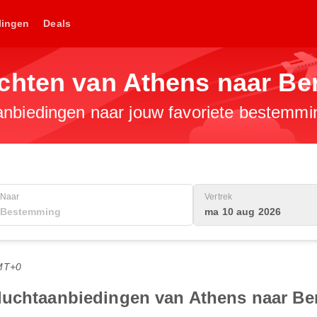
lingen
Deals
chten van Athens naar Ber
anbiedingen naar jouw favoriete bestemmi
Naar
Vertrek
ma 10 aug 2026
MT+0
luchtaanbiedingen van Athens naar Ber