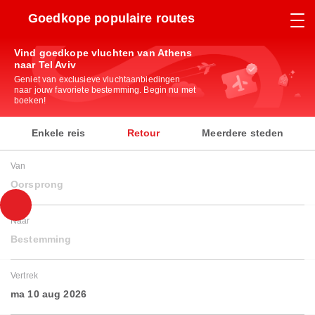
Goedkope populaire routes
Vind goedkope vluchten van Athens
naar Tel Aviv
Geniet van exclusieve vluchtaanbiedingen
naar jouw favoriete bestemming. Begin nu met
boeken!
Enkele reis
Retour
Meerdere steden
Van
Oorsprong
Naar
Bestemming
Vertrek
ma 10 aug 2026