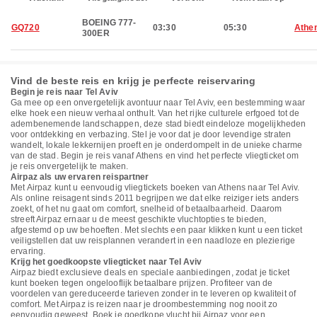
BOEING 777-
GQ720
03:30
05:30
Athe
300ER
Vind de beste reis en krijg je perfecte reiservaring
Begin je reis naar Tel Aviv
Ga mee op een onvergetelijk avontuur naar Tel Aviv, een bestemming waar
elke hoek een nieuw verhaal onthult. Van het rijke culturele erfgoed tot de
adembenemende landschappen, deze stad biedt eindeloze mogelijkheden
voor ontdekking en verbazing. Stel je voor dat je door levendige straten
wandelt, lokale lekkernijen proeft en je onderdompelt in de unieke charme
van de stad. Begin je reis vanaf Athens en vind het perfecte vliegticket om
je reis onvergetelijk te maken.
Airpaz als uw ervaren reispartner
Met Airpaz kunt u eenvoudig vliegtickets boeken van Athens naar Tel Aviv.
Als online reisagent sinds 2011 begrijpen we dat elke reiziger iets anders
zoekt, of het nu gaat om comfort, snelheid of betaalbaarheid. Daarom
streeft Airpaz ernaar u de meest geschikte vluchtopties te bieden,
afgestemd op uw behoeften. Met slechts een paar klikken kunt u een ticket
veiligstellen dat uw reisplannen verandert in een naadloze en plezierige
ervaring.
Krijg het goedkoopste vliegticket naar Tel Aviv
Airpaz biedt exclusieve deals en speciale aanbiedingen, zodat je ticket
kunt boeken tegen ongelooflijk betaalbare prijzen. Profiteer van de
voordelen van gereduceerde tarieven zonder in te leveren op kwaliteit of
comfort. Met Airpaz is reizen naar je droombestemming nog nooit zo
eenvoudig geweest. Boek je goedkope vlucht bij Airpaz voor een