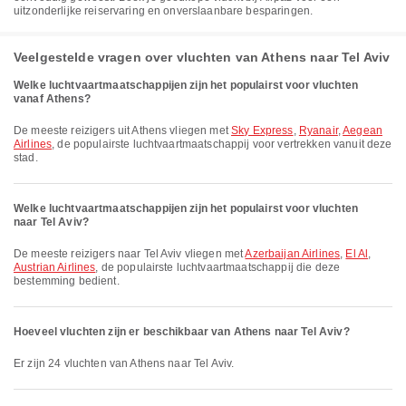
uitzonderlijke reiservaring en onverslaanbare besparingen.
Veelgestelde vragen over vluchten van Athens naar Tel Aviv
Welke luchtvaartmaatschappijen zijn het populairst voor vluchten
vanaf Athens?
De meeste reizigers uit Athens vliegen met
Sky Express
,
Ryanair
,
Aegean
Airlines
, de populairste luchtvaartmaatschappij voor vertrekken vanuit deze
stad.
Welke luchtvaartmaatschappijen zijn het populairst voor vluchten
naar Tel Aviv?
De meeste reizigers naar Tel Aviv vliegen met
Azerbaijan Airlines
,
El Al
,
Austrian Airlines
, de populairste luchtvaartmaatschappij die deze
bestemming bedient.
Hoeveel vluchten zijn er beschikbaar van Athens naar Tel Aviv?
Er zijn 24 vluchten van Athens naar Tel Aviv.