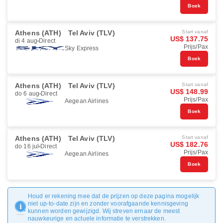
Boek
Athens (ATH)
Tel Aviv (TLV)
Start vanaf
US$ 137.75
di 4 aug
Direct
Prijs/Pax
Sky Express
Boek
Athens (ATH)
Tel Aviv (TLV)
Start vanaf
US$ 148.99
do 6 aug
Direct
Prijs/Pax
Aegean Airlines
Boek
Athens (ATH)
Tel Aviv (TLV)
Start vanaf
US$ 182.76
do 16 jul
Direct
Prijs/Pax
Aegean Airlines
Boek
Houd er rekening mee dat de prijzen op deze pagina mogelijk
niet up-to-date zijn en zonder voorafgaande kennisgeving
kunnen worden gewijzigd. Wij streven ernaar de meest
nauwkeurige en actuele informatie te verstrekken.