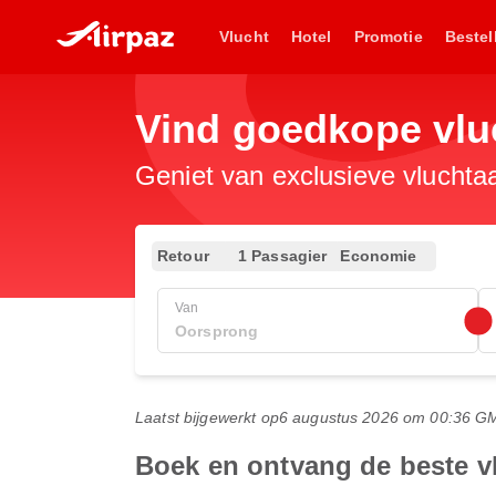
Vlucht
Hotel
Promotie
Bestel
Vind goedkope vlu
Geniet van exclusieve vluchta
Retour
1 Passagier
Economie
Van
Laatst bijgewerkt op
6 augustus 2026 om 00:36 G
Boek en ontvang de beste 