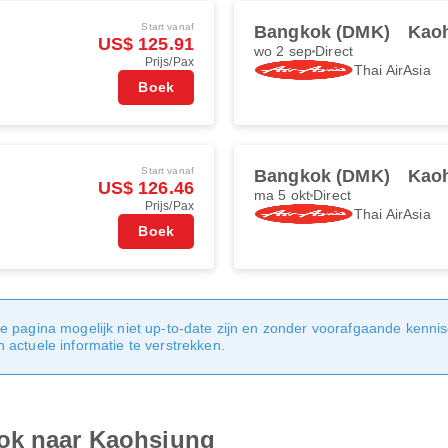
Start vanaf
Bangkok (DMK)
Kao
US$ 125.91
wo 2 sep
Direct
Prijs/Pax
Thai AirAsia
Boek
Start vanaf
Bangkok (DMK)
Kao
US$ 126.46
ma 5 okt
Direct
Prijs/Pax
Thai AirAsia
Boek
e pagina mogelijk niet up-to-date zijn en zonder voorafgaande kenni
actuele informatie te verstrekken.
kok naar Kaohsiung