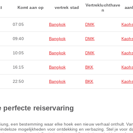
Vertrekluchthave
kt
Komt aan op
vertrek stad
aan
n
07:05
Bangkok
DMK
Kaohs
09:40
Bangkok
DMK
Kaohs
10:05
Bangkok
DMK
Kaohs
16:15
Bangkok
BKK
Kaohs
22:50
Bangkok
BKK
Kaohs
e perfecte reiservaring
ung, een bestemming waar elke hoek een nieuw verhaal onthult. Van he
eloze mogelijkheden voor ontdekking en verbazing. Stel je voor dat 