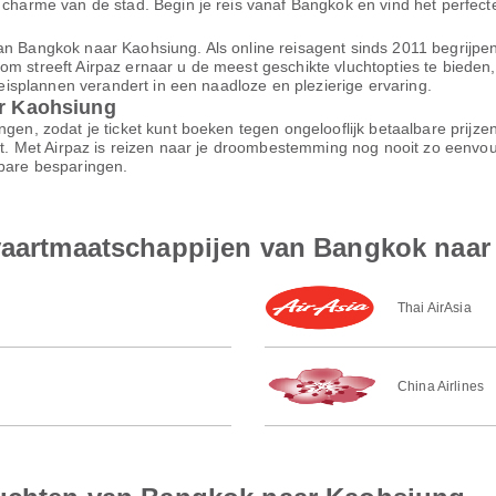
 charme van de stad. Begin je reis vanaf Bangkok en vind het perfecte 
n Bangkok naar Kaohsiung. Als online reisagent sinds 2011 begrijpen 
om streeft Airpaz ernaar u de meest geschikte vluchtopties te biede
 reisplannen verandert in een naadloze en plezierige ervaring.
ar Kaohsiung
ngen, zodat je ticket kunt boeken tegen ongelooflijk betaalbare prijz
ort. Met Airpaz is reizen naar je droombestemming nog nooit zo eenvo
nbare besparingen.
tvaartmaatschappijen van Bangkok naa
Thai AirAsia
China Airlines