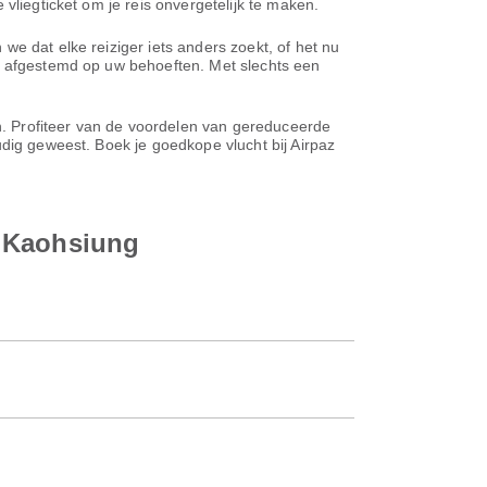
vliegticket om je reis onvergetelijk te maken.
we dat elke reiziger iets anders zoekt, of het nu
n, afgestemd op uw behoeften. Met slechts een
en. Profiteer van de voordelen van gereduceerde
udig geweest. Boek je goedkope vlucht bij Airpaz
r Kaohsiung