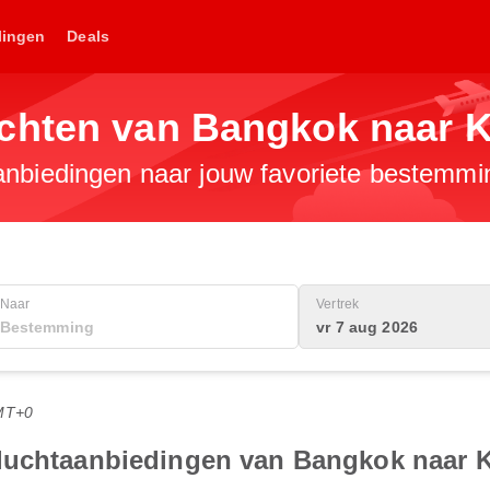
lingen
Deals
chten van Bangkok naar 
anbiedingen naar jouw favoriete bestemmi
Naar
Vertrek
vr 7 aug 2026
MT+0
vluchtaanbiedingen van Bangkok naar 