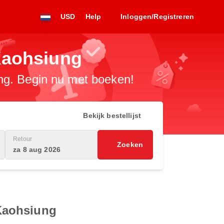
USD
Help
Inloggen/Registreren
Kaohsiung
ng. Begin nu met boeken!
Bekijk bestellijst
Retour
Zoeken
za 8 aug 2026
Kaohsiung