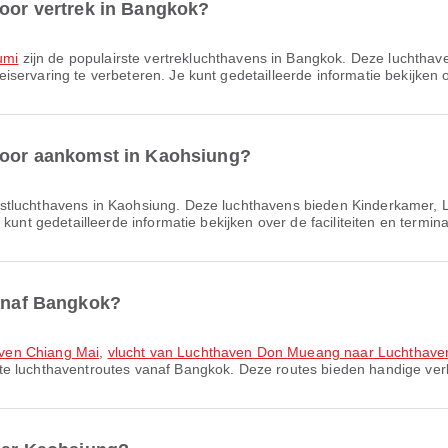
voor vertrek in Bangkok?
umi
zijn de populairste vertrek­lucht­havens in Bangkok. Deze luchthav
ervaring te verbeteren. Je kunt gedetailleerde informatie bekijken ov
 voor aankomst in Kaohsiung?
mstluchthavens in Kaohsiung. Deze luchthavens bieden Kinderkamer, 
kunt gedetailleerde informatie bekijken over de faciliteiten en termin
vanaf Bangkok?
aven Chiang Mai
,
vlucht van Luchthaven Don Mueang naar Luchthave
ste luchthaventroutes vanaf Bangkok. Deze routes bieden handige verb