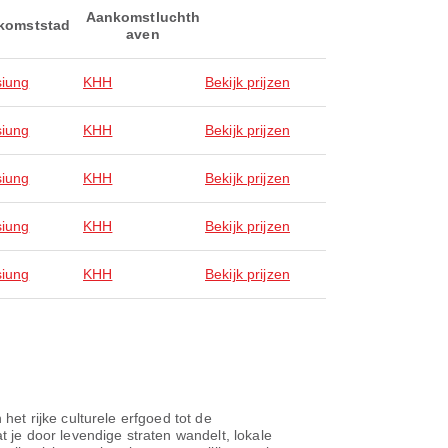
Aankomstluchth
komststad
aven
iung
KHH
Bekijk prijzen
iung
KHH
Bekijk prijzen
iung
KHH
Bekijk prijzen
iung
KHH
Bekijk prijzen
iung
KHH
Bekijk prijzen
t rijke culturele erfgoed tot de
je door levendige straten wandelt, lokale