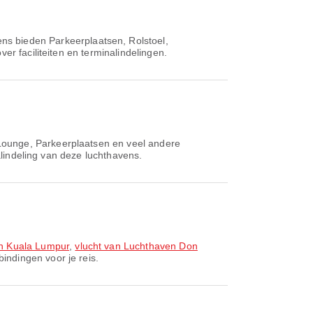
ens bieden Parkeerplaatsen, Rolstoel,
er faciliteiten en terminalindelingen.
Lounge, Parkeerplaatsen en veel andere
alindeling van deze luchthavens.
n Kuala Lumpur
,
vlucht van Luchthaven Don
indingen voor je reis.