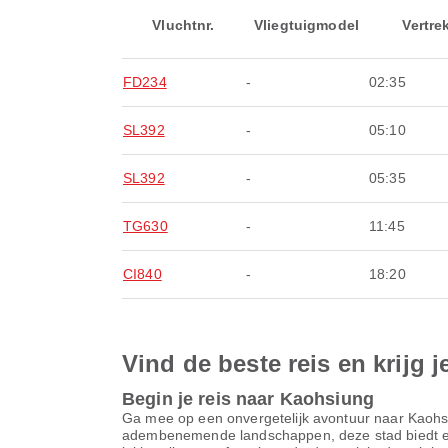
Vluchtnr.
Vliegtuigmodel
Vertre
FD234
-
02:35
SL392
-
05:10
SL392
-
05:35
TG630
-
11:45
CI840
-
18:20
Vind de beste reis en krijg j
Begin je reis naar Kaohsiung
Ga mee op een onvergetelijk avontuur naar Kaohsi
adembenemende landschappen, deze stad biedt eind