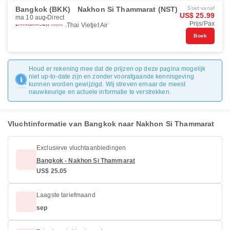
Bangkok (BKK)
Nakhon Si Thammarat (NST)
Start vanaf
US$ 25.99
ma 10 aug
Direct
Prijs/Pax
Thai Vietjet Air
Boek
Houd er rekening mee dat de prijzen op deze pagina mogelijk
niet up-to-date zijn en zonder voorafgaande kennisgeving
kunnen worden gewijzigd. Wij streven ernaar de meest
nauwkeurige en actuele informatie te verstrekken.
Vluchtinformatie van Bangkok naar Nakhon Si Thammarat
Exclusieve vluchtaanbiedingen
Bangkok - Nakhon Si Thammarat
US$ 25.05
Laagste tariefmaand
sep