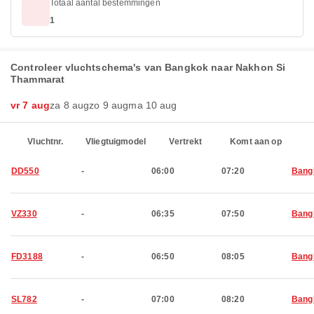
Totaal aantal bestemmingen
1
Controleer vluchtschema's van Bangkok naar Nakhon Si
Thammarat
vr 7 aug
za 8 aug
zo 9 aug
ma 10 aug
Vluchtnr.
Vliegtuigmodel
Vertrekt
Komt aan op
DD550
-
06:00
07:20
Bang
VZ330
-
06:35
07:50
Bang
FD3188
-
06:50
08:05
Bang
SL782
-
07:00
08:20
Bang