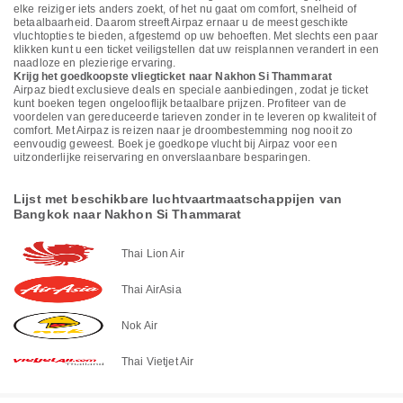
elke reiziger iets anders zoekt, of het nu gaat om comfort, snelheid of
betaalbaarheid. Daarom streeft Airpaz ernaar u de meest geschikte
vluchtopties te bieden, afgestemd op uw behoeften. Met slechts een paar
klikken kunt u een ticket veiligstellen dat uw reisplannen verandert in een
naadloze en plezierige ervaring.
Krijg het goedkoopste vliegticket naar Nakhon Si Thammarat
Airpaz biedt exclusieve deals en speciale aanbiedingen, zodat je ticket
kunt boeken tegen ongelooflijk betaalbare prijzen. Profiteer van de
voordelen van gereduceerde tarieven zonder in te leveren op kwaliteit of
comfort. Met Airpaz is reizen naar je droombestemming nog nooit zo
eenvoudig geweest. Boek je goedkope vlucht bij Airpaz voor een
uitzonderlijke reiservaring en onverslaanbare besparingen.
Lijst met beschikbare luchtvaartmaatschappijen van
Bangkok naar Nakhon Si Thammarat
Thai Lion Air
Thai AirAsia
Nok Air
Thai Vietjet Air