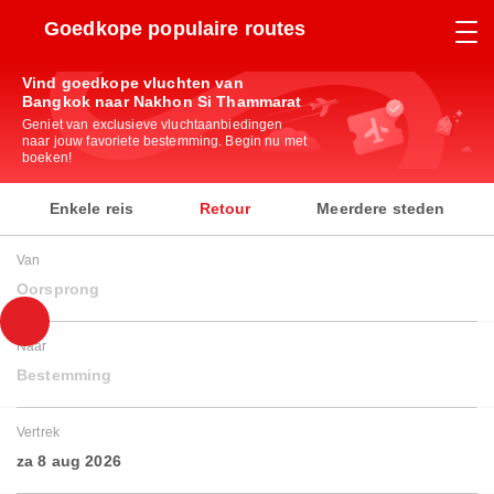
Goedkope populaire routes
Vind goedkope vluchten van
Bangkok naar Nakhon Si Thammarat
Geniet van exclusieve vluchtaanbiedingen
naar jouw favoriete bestemming. Begin nu met
boeken!
Enkele reis
Retour
Meerdere steden
Van
Oorsprong
Naar
Bestemming
Vertrek
za 8 aug 2026