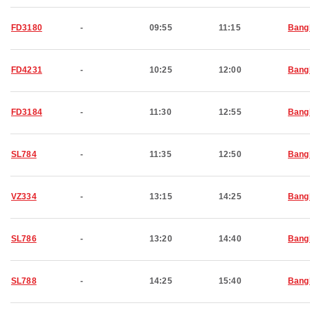
FD3180
-
09:55
11:15
Bang
FD4231
-
10:25
12:00
Bang
FD3184
-
11:30
12:55
Bang
SL784
-
11:35
12:50
Bang
VZ334
-
13:15
14:25
Bang
SL786
-
13:20
14:40
Bang
SL788
-
14:25
15:40
Bang