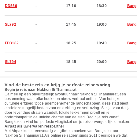
DD556
-
17:10
18:30
Bang
SL792
-
17:45
19:00
Bang
FD3182
-
18:25
19:40
Bang
SL794
-
18:45
20:00
Bang
Vind de beste reis en krijg je perfecte reiservaring
Begin je reis naar Nakhon Si Thammarat
Ga mee op een onvergetelijk avontuur naar Nakhon Si Thammarat, een
bestemming waar elke hoek een nieuw verhaal onthult. Van het rijke
culturele erfgoed tot de adembenemende landschappen, deze stad biedt
eindeloze mogelijkheden voor ontdekking en verbazing. Stel je voor dat je
door levendige straten wandelt, lokale lekkernijen proeft en je
onderdompelt in de unieke charme van de stad. Begin je reis vanaf
Bangkok en vind het perfecte vliegticket om je reis onvergetelijk te maken.
Airpaz als uw ervaren reispartner
Met Airpaz kunt u eenvoudig vliegtickets boeken van Bangkok naar
Nakhon Si Thammarat. Als online reisagent sinds 2011 begrijpen we dat