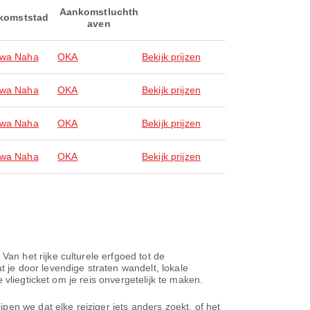
Aankomstluchth
komststad
aven
awa Naha
OKA
Bekijk prijzen
awa Naha
OKA
Bekijk prijzen
awa Naha
OKA
Bekijk prijzen
awa Naha
OKA
Bekijk prijzen
n het rijke culturele erfgoed tot de
je door levendige straten wandelt, lokale
vliegticket om je reis onvergetelijk te maken.
en we dat elke reiziger iets anders zoekt, of het