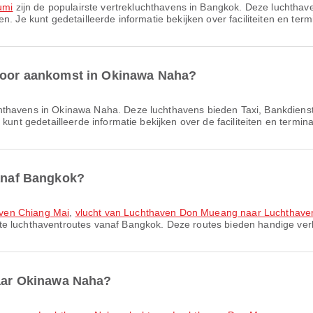
umi
zijn de populairste vertrek­lucht­havens in Bangkok. Deze luchtha
. Je kunt gedetailleerde informatie bekijken over faciliteiten en term
 voor aankomst in Okinawa Naha?
hthavens in Okinawa Naha. Deze luchthavens bieden Taxi, Bankdiens
kunt gedetailleerde informatie bekijken over de faciliteiten en termin
vanaf Bangkok?
aven Chiang Mai
,
vlucht van Luchthaven Don Mueang naar Luchthave
ste luchthaventroutes vanaf Bangkok. Deze routes bieden handige verb
naar Okinawa Naha?