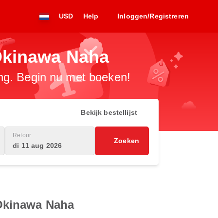
USD
Help
Inloggen/Registreren
Okinawa Naha
ng. Begin nu met boeken!
Bekijk bestellijst
Retour
Zoeken
di 11 aug 2026
Okinawa Naha