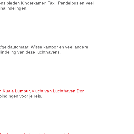
vens bieden Kinderkamer, Taxi, Pendelbus en veel
inalindelingen.
t/geldautomaat, Wisselkantoor en veel andere
alindeling van deze luchthavens.
n Kuala Lumpur
,
vlucht van Luchthaven Don
indingen voor je reis.