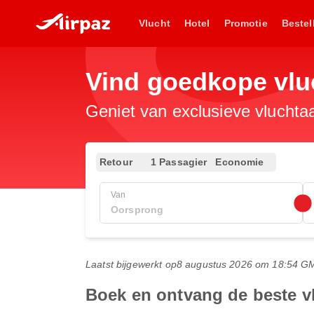
Vlucht
Hotel
Promotie
Bestel
Vind goedkope vl
Geniet van exclusieve vluchta
Retour
1 Passagier
Economie
Van
Laatst bijgewerkt op
8 augustus 2026 om 18:54 G
Boek en ontvang de beste 