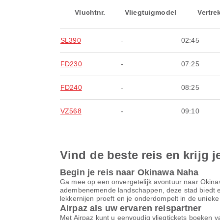
Vluchtnr.
Vliegtuigmodel
Vertre
SL390
-
02:45
FD230
-
07:25
FD240
-
08:25
VZ568
-
09:10
Vind de beste reis en krijg j
Begin je reis naar Okinawa Naha
Ga mee op een onvergetelijk avontuur naar Okinaw
adembenemende landschappen, deze stad biedt eind
lekkernijen proeft en je onderdompelt in de unieke
Airpaz als uw ervaren reispartner
Met Airpaz kunt u eenvoudig vliegtickets boeken v