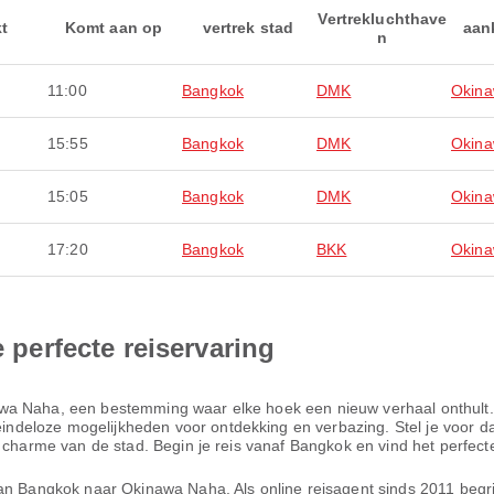
Vertrekluchthave
kt
Komt aan op
vertrek stad
aan
n
11:00
Bangkok
DMK
Okin
15:55
Bangkok
DMK
Okin
15:05
Bangkok
DMK
Okin
17:20
Bangkok
BKK
Okin
e perfecte reiservaring
a Naha, een bestemming waar elke hoek een nieuw verhaal onthult. Va
eloze mogelijkheden voor ontdekking en verbazing. Stel je voor dat 
 charme van de stad. Begin je reis vanaf Bangkok en vind het perfecte 
an Bangkok naar Okinawa Naha. Als online reisagent sinds 2011 begrijp