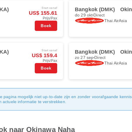
Start vanaf
KA)
Bangkok (DMK)
Oki
US$ 155.61
do 29 okt
Direct
Prijs/Pax
Thai AirAsia
Boek
Start vanaf
KA)
Bangkok (DMK)
Oki
US$ 159.4
zo 27 sep
Direct
Prijs/Pax
Thai AirAsia
Boek
e pagina mogelijk niet up-to-date zijn en zonder voorafgaande kenni
actuele informatie te verstrekken.
kok naar Okinawa Naha