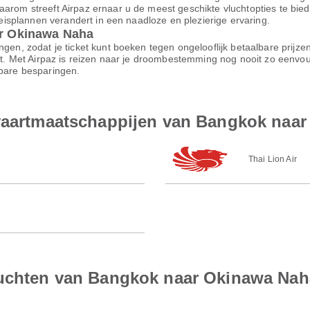
aarom streeft Airpaz ernaar u de meest geschikte vluchtopties te bi
 reisplannen verandert in een naadloze en plezierige ervaring.
ar Okinawa Naha
ngen, zodat je ticket kunt boeken tegen ongelooflijk betaalbare prijz
ort. Met Airpaz is reizen naar je droombestemming nog nooit zo eenvo
nbare besparingen.
tvaartmaatschappijen van Bangkok naa
Thai Lion Air
luchten van Bangkok naar Okinawa Nah