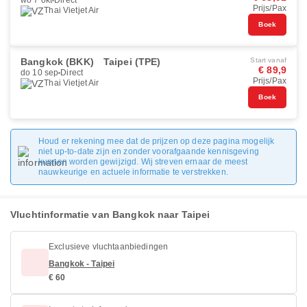
wo 7 okt
Direct
Prijs/Pax
Thai Vietjet Air
Boek
Bangkok (BKK)
Taipei (TPE)
Start vanaf
€ 89,9
do 10 sep
Direct
Prijs/Pax
Thai Vietjet Air
Boek
Houd er rekening mee dat de prijzen op deze pagina mogelijk
niet up-to-date zijn en zonder voorafgaande kennisgeving
kunnen worden gewijzigd. Wij streven ernaar de meest
nauwkeurige en actuele informatie te verstrekken.
Vluchtinformatie van Bangkok naar Taipei
Exclusieve vluchtaanbiedingen
Bangkok - Taipei
€ 60