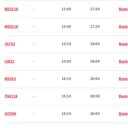
BR2218
-
12:40
17:20
Bang
BR2218
-
12:40
17:20
Bang
JX742
-
13:10
18:00
Bang
CI832
-
13:20
18:00
Bang
BR202
-
15:10
20:00
Bang
TG6316
-
15:10
20:00
Bang
AI7066
-
15:10
20:00
Bang