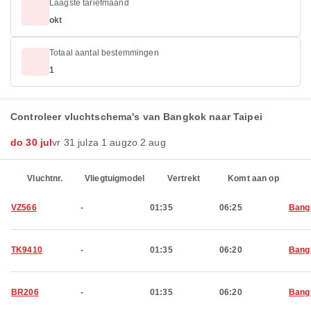
Laagste tariefmaand
okt
Totaal aantal bestemmingen
1
Controleer vluchtschema's van Bangkok naar Taipei
do 30 jul
vr 31 jul
za 1 aug
zo 2 aug
Vluchtnr.
Vliegtuigmodel
Vertrekt
Komt aan op
VZ566
-
01:35
06:25
Bang
TK9410
-
01:35
06:20
Bang
BR206
-
01:35
06:20
Bang