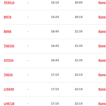
TK9414
-
15:10
20:00
Bang
BR76
-
15:20
20:10
Bang
BR68
-
16:45
21:35
Bang
TG6302
-
16:45
21:35
Bang
AI7054
-
16:45
21:35
Bang
TG636
-
17:15
22:10
Bang
LY8409
-
17:15
22:10
Bang
LH9728
-
17:15
22:10
Bang