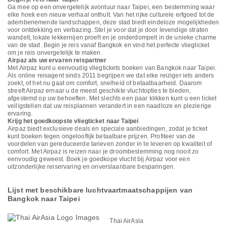
Ga mee op een onvergetelijk avontuur naar Taipei, een bestemming waar
elke hoek een nieuw verhaal onthult. Van het rijke culturele erfgoed tot de
adembenemende landschappen, deze stad biedt eindeloze mogelijkheden
voor ontdekking en verbazing. Stel je voor dat je door levendige straten
wandelt, lokale lekkernijen proeft en je onderdompelt in de unieke charme
van de stad. Begin je reis vanaf Bangkok en vind het perfecte vliegticket
om je reis onvergetelijk te maken.
Airpaz als uw ervaren reispartner
Met Airpaz kunt u eenvoudig vliegtickets boeken van Bangkok naar Taipei.
Als online reisagent sinds 2011 begrijpen we dat elke reiziger iets anders
zoekt, of het nu gaat om comfort, snelheid of betaalbaarheid. Daarom
streeft Airpaz ernaar u de meest geschikte vluchtopties te bieden,
afgestemd op uw behoeften. Met slechts een paar klikken kunt u een ticket
veiligstellen dat uw reisplannen verandert in een naadloze en plezierige
ervaring.
Krijg het goedkoopste vliegticket naar Taipei
Airpaz biedt exclusieve deals en speciale aanbiedingen, zodat je ticket
kunt boeken tegen ongelooflijk betaalbare prijzen. Profiteer van de
voordelen van gereduceerde tarieven zonder in te leveren op kwaliteit of
comfort. Met Airpaz is reizen naar je droombestemming nog nooit zo
eenvoudig geweest. Boek je goedkope vlucht bij Airpaz voor een
uitzonderlijke reiservaring en onverslaanbare besparingen.
Lijst met beschikbare luchtvaartmaatschappijen van
Bangkok naar Taipei
Thai AirAsia