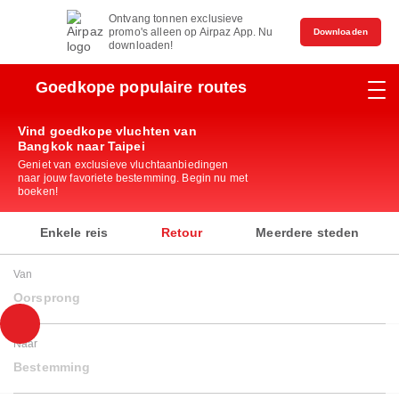
Ontvang tonnen exclusieve
promo's alleen op Airpaz App. Nu
Downloaden
downloaden!
Goedkope populaire routes
Vind goedkope vluchten van
Bangkok naar Taipei
Geniet van exclusieve vluchtaanbiedingen
naar jouw favoriete bestemming. Begin nu met
boeken!
Enkele reis
Retour
Meerdere steden
Van
Oorsprong
Naar
Bestemming