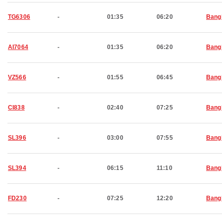
TG6306
-
01:35
06:20
Bang
AI7064
-
01:35
06:20
Bang
VZ566
-
01:55
06:45
Bang
CI838
-
02:40
07:25
Bang
SL396
-
03:00
07:55
Bang
SL394
-
06:15
11:10
Bang
FD230
-
07:25
12:20
Bang