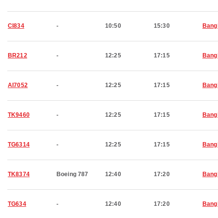
CI834
-
10:50
15:30
Bang
BR212
-
12:25
17:15
Bang
AI7052
-
12:25
17:15
Bang
TK9460
-
12:25
17:15
Bang
TG6314
-
12:25
17:15
Bang
TK8374
Boeing 787
12:40
17:20
Bang
TG634
-
12:40
17:20
Bang