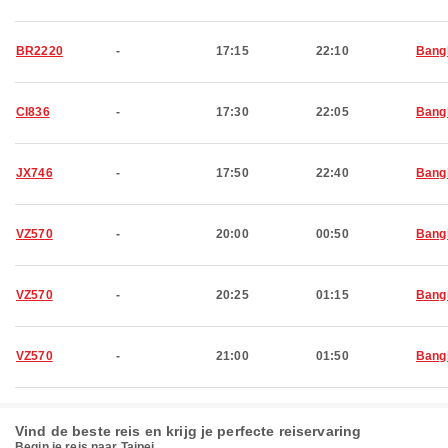
BR2220
-
17:15
22:10
Bang
CI836
-
17:30
22:05
Bang
JX746
-
17:50
22:40
Bang
VZ570
-
20:00
00:50
Bang
VZ570
-
20:25
01:15
Bang
VZ570
-
21:00
01:50
Bang
Vind de beste reis en krijg je perfecte reiservaring
Begin je reis naar Taipei