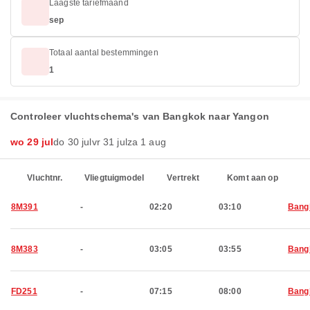
Laagste tariefmaand
sep
Totaal aantal bestemmingen
1
Controleer vluchtschema's van Bangkok naar Yangon
wo 29 jul
do 30 jul
vr 31 jul
za 1 aug
Vluchtnr.
Vliegtuigmodel
Vertrekt
Komt aan op
8M391
-
02:20
03:10
Bang
8M383
-
03:05
03:55
Bang
FD251
-
07:15
08:00
Bang