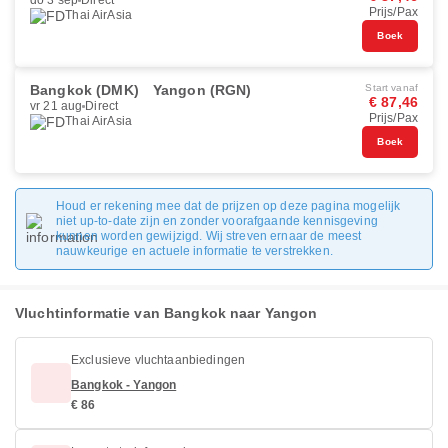
do 3 sep
Direct
Prijs/Pax
Thai AirAsia
Boek
Bangkok (DMK)
Yangon (RGN)
Start vanaf
€ 87,46
vr 21 aug
Direct
Prijs/Pax
Thai AirAsia
Boek
Houd er rekening mee dat de prijzen op deze pagina mogelijk
niet up-to-date zijn en zonder voorafgaande kennisgeving
kunnen worden gewijzigd. Wij streven ernaar de meest
nauwkeurige en actuele informatie te verstrekken.
Vluchtinformatie van Bangkok naar Yangon
Exclusieve vluchtaanbiedingen
Bangkok - Yangon
€ 86