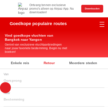
Ontvang tonnen exclusieve
promo's alleen op Airpaz App. Nu
Downloaden
downloaden!
Goedkope populaire routes
Vind goedkope vluchten van
Bangkok naar Yangon
Geniet van exclusieve vluchtaanbiedingen
naar jouw favoriete bestemming. Begin nu met
boeken!
Enkele reis
Retour
Meerdere steden
Van
Oorsprong
Naar
Bestemming