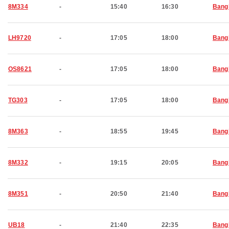
8M334
-
15:40
16:30
Bang
LH9720
-
17:05
18:00
Bang
OS8621
-
17:05
18:00
Bang
TG303
-
17:05
18:00
Bang
8M363
-
18:55
19:45
Bang
8M332
-
19:15
20:05
Bang
8M351
-
20:50
21:40
Bang
UB18
-
21:40
22:35
Bang