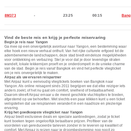
8M373
-
23:25
00:15
Bang
Vind de beste reis en krijg je perfecte reiservaring
Begin je reis naar Yangon
Ga mee op een onvergetelijk avontuur naar Yangon, een bestemming waar
elke hoek een nieuw verhaal onthult. Van het rijke culturele erfgoed tot de
adembenemende landschappen, deze stad biedt eindeloze mogelijkheden
voor ontdekking en verbazing. Stel je voor dat je door levendige straten
wandelt, lokale lekkernijen proeft en je onderdompelt in de unieke charme
van de stad. Begin je reis vanaf Bangkok en vind het perfecte vliegticket
om je reis onvergetelijk te maken.
Airpaz als uw ervaren reispartner
Met Airpaz kunt u eenvoudig vliegtickets boeken van Bangkok naar
Yangon. Als online reisagent sinds 2011 begrijpen we dat elke reiziger iets
anders zoekt, of het nu gaat om comfort, snelheid of betaalbaarheid.
Daarom streeft Airpaz ernaar u de meest geschikte vluchtopties te bieden,
afgestemd op uw behoeften. Met slechts een paar klikken kunt u een ticket
veiligstellen dat uw reisplannen verandert in een naadloze en plezierige
ervaring.
Krijg het goedkoopste vliegticket naar Yangon
Airpaz biedt exclusieve deals en speciale aanbiedingen, zodat je ticket
kunt boeken tegen ongelooflijk betaalbare prijzen. Profiteer van de
voordelen van gereduceerde tarieven zonder in te leveren op kwaliteit of
comfort. Met Airpaz is reizen naar je droombestemming nog nooit zo