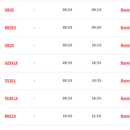
UB20
-
08:20
09:15
Bang
8M365
-
08:50
09:40
Bang
UB20
-
09:20
10:15
Bang
OZ9419
-
09:35
10:35
Bang
TG301
-
09:35
10:35
Bang
TK8014
-
09:35
10:35
Bang
8M336
-
10:40
11:30
Bang