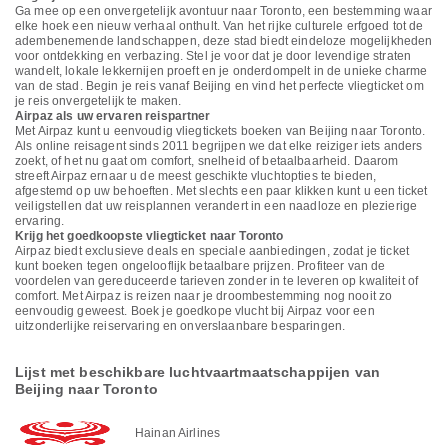
Ga mee op een onvergetelijk avontuur naar Toronto, een bestemming waar
elke hoek een nieuw verhaal onthult. Van het rijke culturele erfgoed tot de
adembenemende landschappen, deze stad biedt eindeloze mogelijkheden
voor ontdekking en verbazing. Stel je voor dat je door levendige straten
wandelt, lokale lekkernijen proeft en je onderdompelt in de unieke charme
van de stad. Begin je reis vanaf Beijing en vind het perfecte vliegticket om
je reis onvergetelijk te maken.
Airpaz als uw ervaren reispartner
Met Airpaz kunt u eenvoudig vliegtickets boeken van Beijing naar Toronto.
Als online reisagent sinds 2011 begrijpen we dat elke reiziger iets anders
zoekt, of het nu gaat om comfort, snelheid of betaalbaarheid. Daarom
streeft Airpaz ernaar u de meest geschikte vluchtopties te bieden,
afgestemd op uw behoeften. Met slechts een paar klikken kunt u een ticket
veiligstellen dat uw reisplannen verandert in een naadloze en plezierige
ervaring.
Krijg het goedkoopste vliegticket naar Toronto
Airpaz biedt exclusieve deals en speciale aanbiedingen, zodat je ticket
kunt boeken tegen ongelooflijk betaalbare prijzen. Profiteer van de
voordelen van gereduceerde tarieven zonder in te leveren op kwaliteit of
comfort. Met Airpaz is reizen naar je droombestemming nog nooit zo
eenvoudig geweest. Boek je goedkope vlucht bij Airpaz voor een
uitzonderlijke reiservaring en onverslaanbare besparingen.
Lijst met beschikbare luchtvaartmaatschappijen van
Beijing naar Toronto
Hainan Airlines