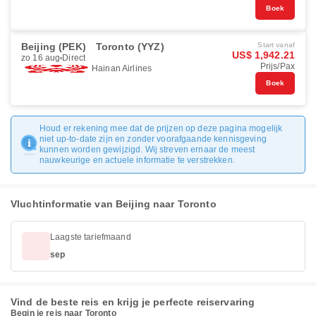
Boek
Beijing (PEK)
Toronto (YYZ)
Start vanaf
US$ 1,942.21
zo 16 aug
Direct
Prijs/Pax
Hainan Airlines
Boek
Houd er rekening mee dat de prijzen op deze pagina mogelijk
niet up-to-date zijn en zonder voorafgaande kennisgeving
kunnen worden gewijzigd. Wij streven ernaar de meest
nauwkeurige en actuele informatie te verstrekken.
Vluchtinformatie van Beijing naar Toronto
Laagste tariefmaand
sep
Vind de beste reis en krijg je perfecte reiservaring
Begin je reis naar Toronto