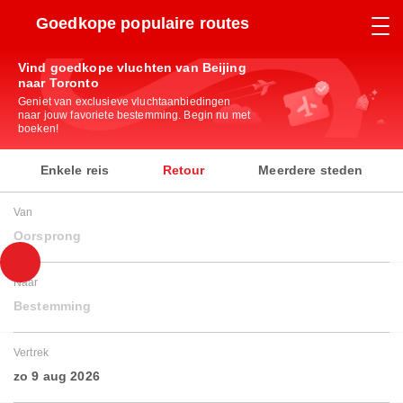
Goedkope populaire routes
Vind goedkope vluchten van Beijing
naar Toronto
Geniet van exclusieve vluchtaanbiedingen
naar jouw favoriete bestemming. Begin nu met
boeken!
Enkele reis
Retour
Meerdere steden
Van
Oorsprong
Naar
Bestemming
Vertrek
zo 9 aug 2026