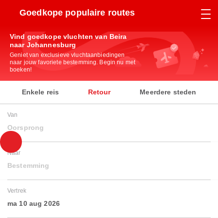
Goedkope populaire routes
Vind goedkope vluchten van Beira
naar Johannesburg
Geniet van exclusieve vluchtaanbiedingen
naar jouw favoriete bestemming. Begin nu met
boeken!
Enkele reis
Retour
Meerdere steden
Van
Oorsprong
Naar
Bestemming
Vertrek
ma 10 aug 2026