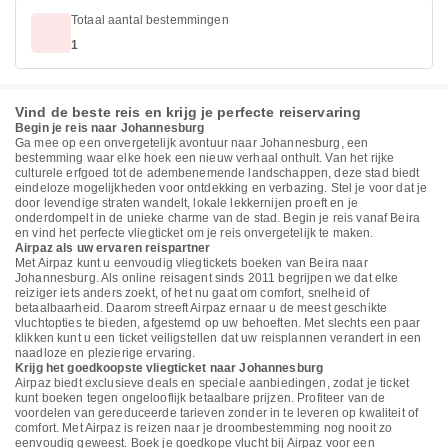
Totaal aantal bestemmingen
1
Vind de beste reis en krijg je perfecte reiservaring
Begin je reis naar Johannesburg
Ga mee op een onvergetelijk avontuur naar Johannesburg, een
bestemming waar elke hoek een nieuw verhaal onthult. Van het rijke
culturele erfgoed tot de adembenemende landschappen, deze stad biedt
eindeloze mogelijkheden voor ontdekking en verbazing. Stel je voor dat je
door levendige straten wandelt, lokale lekkernijen proeft en je
onderdompelt in de unieke charme van de stad. Begin je reis vanaf Beira
en vind het perfecte vliegticket om je reis onvergetelijk te maken.
Airpaz als uw ervaren reispartner
Met Airpaz kunt u eenvoudig vliegtickets boeken van Beira naar
Johannesburg. Als online reisagent sinds 2011 begrijpen we dat elke
reiziger iets anders zoekt, of het nu gaat om comfort, snelheid of
betaalbaarheid. Daarom streeft Airpaz ernaar u de meest geschikte
vluchtopties te bieden, afgestemd op uw behoeften. Met slechts een paar
klikken kunt u een ticket veiligstellen dat uw reisplannen verandert in een
naadloze en plezierige ervaring.
Krijg het goedkoopste vliegticket naar Johannesburg
Airpaz biedt exclusieve deals en speciale aanbiedingen, zodat je ticket
kunt boeken tegen ongelooflijk betaalbare prijzen. Profiteer van de
voordelen van gereduceerde tarieven zonder in te leveren op kwaliteit of
comfort. Met Airpaz is reizen naar je droombestemming nog nooit zo
eenvoudig geweest. Boek je goedkope vlucht bij Airpaz voor een