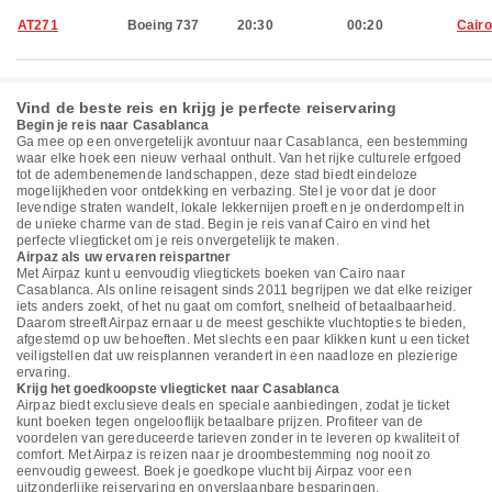
AT271
Boeing 737
20:30
00:20
Cairo
Vind de beste reis en krijg je perfecte reiservaring
Begin je reis naar Casablanca
Ga mee op een onvergetelijk avontuur naar Casablanca, een bestemming
waar elke hoek een nieuw verhaal onthult. Van het rijke culturele erfgoed
tot de adembenemende landschappen, deze stad biedt eindeloze
mogelijkheden voor ontdekking en verbazing. Stel je voor dat je door
levendige straten wandelt, lokale lekkernijen proeft en je onderdompelt in
de unieke charme van de stad. Begin je reis vanaf Cairo en vind het
perfecte vliegticket om je reis onvergetelijk te maken.
Airpaz als uw ervaren reispartner
Met Airpaz kunt u eenvoudig vliegtickets boeken van Cairo naar
Casablanca. Als online reisagent sinds 2011 begrijpen we dat elke reiziger
iets anders zoekt, of het nu gaat om comfort, snelheid of betaalbaarheid.
Daarom streeft Airpaz ernaar u de meest geschikte vluchtopties te bieden,
afgestemd op uw behoeften. Met slechts een paar klikken kunt u een ticket
veiligstellen dat uw reisplannen verandert in een naadloze en plezierige
ervaring.
Krijg het goedkoopste vliegticket naar Casablanca
Airpaz biedt exclusieve deals en speciale aanbiedingen, zodat je ticket
kunt boeken tegen ongelooflijk betaalbare prijzen. Profiteer van de
voordelen van gereduceerde tarieven zonder in te leveren op kwaliteit of
comfort. Met Airpaz is reizen naar je droombestemming nog nooit zo
eenvoudig geweest. Boek je goedkope vlucht bij Airpaz voor een
uitzonderlijke reiservaring en onverslaanbare besparingen.