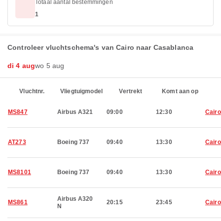
Totaal aantal bestemmingen
1
Controleer vluchtschema's van Cairo naar Casablanca
di 4 aug
wo 5 aug
Vluchtnr.
Vliegtuigmodel
Vertrekt
Komt aan op
MS847
Airbus A321
09:00
12:30
Cairo
AT273
Boeing 737
09:40
13:30
Cairo
MS8101
Boeing 737
09:40
13:30
Cairo
Airbus A320
MS861
20:15
23:45
Cairo
N