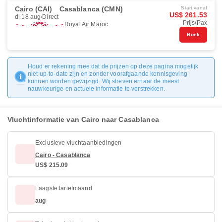
Cairo (CAI)
Casablanca (CMN)
Start vanaf
US$ 261.53
di 18 aug
Direct
Prijs/Pax
Royal Air Maroc
Boek
Houd er rekening mee dat de prijzen op deze pagina mogelijk
niet up-to-date zijn en zonder voorafgaande kennisgeving
kunnen worden gewijzigd. Wij streven ernaar de meest
nauwkeurige en actuele informatie te verstrekken.
Vluchtinformatie van Cairo naar Casablanca
Exclusieve vluchtaanbiedingen
Cairo - Casablanca
US$ 215.09
Laagste tariefmaand
aug