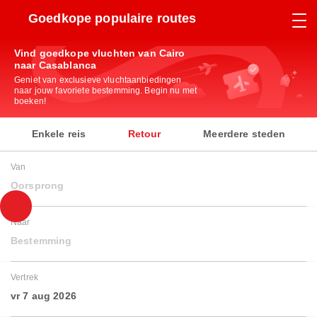
Goedkope populaire routes
Vind goedkope vluchten van Cairo
naar Casablanca
Geniet van exclusieve vluchtaanbiedingen
naar jouw favoriete bestemming. Begin nu met
boeken!
Enkele reis
Retour
Meerdere steden
Van
Oorsprong
Naar
Bestemming
Vertrek
vr 7 aug 2026