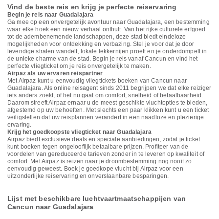
Vind de beste reis en krijg je perfecte reiservaring
Begin je reis naar Guadalajara
Ga mee op een onvergetelijk avontuur naar Guadalajara, een bestemming
waar elke hoek een nieuw verhaal onthult. Van het rijke culturele erfgoed
tot de adembenemende landschappen, deze stad biedt eindeloze
mogelijkheden voor ontdekking en verbazing. Stel je voor dat je door
levendige straten wandelt, lokale lekkernijen proeft en je onderdompelt in
de unieke charme van de stad. Begin je reis vanaf Cancun en vind het
perfecte vliegticket om je reis onvergetelijk te maken.
Airpaz als uw ervaren reispartner
Met Airpaz kunt u eenvoudig vliegtickets boeken van Cancun naar
Guadalajara. Als online reisagent sinds 2011 begrijpen we dat elke reiziger
iets anders zoekt, of het nu gaat om comfort, snelheid of betaalbaarheid.
Daarom streeft Airpaz ernaar u de meest geschikte vluchtopties te bieden,
afgestemd op uw behoeften. Met slechts een paar klikken kunt u een ticket
veiligstellen dat uw reisplannen verandert in een naadloze en plezierige
ervaring.
Krijg het goedkoopste vliegticket naar Guadalajara
Airpaz biedt exclusieve deals en speciale aanbiedingen, zodat je ticket
kunt boeken tegen ongelooflijk betaalbare prijzen. Profiteer van de
voordelen van gereduceerde tarieven zonder in te leveren op kwaliteit of
comfort. Met Airpaz is reizen naar je droombestemming nog nooit zo
eenvoudig geweest. Boek je goedkope vlucht bij Airpaz voor een
uitzonderlijke reiservaring en onverslaanbare besparingen.
Lijst met beschikbare luchtvaartmaatschappijen van
Cancun naar Guadalajara