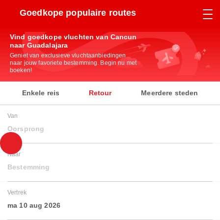
Goedkope populaire routes
Vind goedkope vluchten van Cancun
naar Guadalajara
Geniet van exclusieve vluchtaanbiedingen
naar jouw favoriete bestemming. Begin nu met
boeken!
Enkele reis
Retour
Meerdere steden
Van
Oorsprong
Naar
Bestemming
Vertrek
ma 10 aug 2026