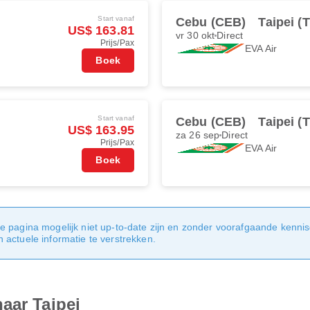
Start vanaf
Cebu (CEB)
Taipei (
US$ 163.81
vr 30 okt
Direct
Prijs/Pax
EVA Air
Boek
Start vanaf
Cebu (CEB)
Taipei (
US$ 163.95
za 26 sep
Direct
Prijs/Pax
EVA Air
Boek
e pagina mogelijk niet up-to-date zijn en zonder voorafgaande kenni
actuele informatie te verstrekken.
aar Taipei