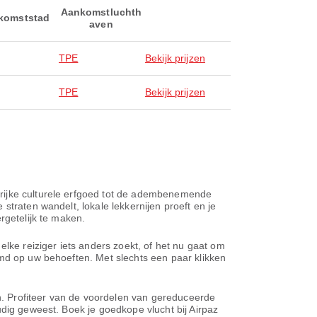
Aankomstluchth
komststad
aven
TPE
Bekijk prijzen
TPE
Bekijk prijzen
 rijke culturele erfgoed tot de adembenemende
straten wandelt, lokale lekkernijen proeft en je
rgetelijk te maken.
elke reiziger iets anders zoekt, of het nu gaat om
emd op uw behoeften. Met slechts een paar klikken
en. Profiteer van de voordelen van gereduceerde
udig geweest. Boek je goedkope vlucht bij Airpaz