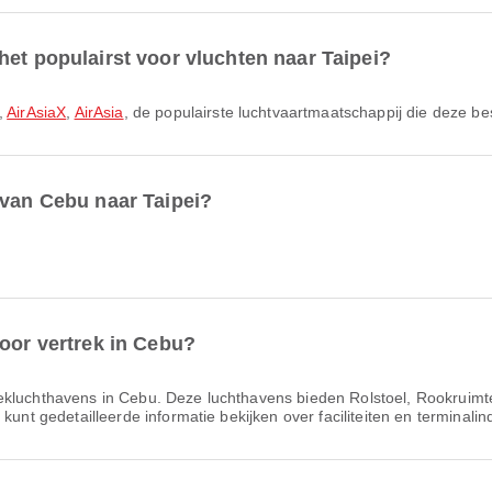
het populairst voor vluchten naar Taipei?
,
AirAsiaX
,
AirAsia
, de populairste luchtvaartmaatschappij die deze b
 van Cebu naar Taipei?
voor vertrek in Cebu?
rek­lucht­havens in Cebu. Deze luchthavens bieden Rolstoel, Rookruim
kunt gedetailleerde informatie bekijken over faciliteiten en terminalin