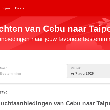
lingen
Deals
chten van Cebu naar Taipe
anbiedingen naar jouw favoriete bestemmi
Naar
Vertrek
vr 7 aug 2026
MT+0
luchtaanbiedingen van Cebu naar Taip