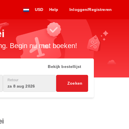
USD
Help
Inloggen/Registreren
i
ng. Begin nu met boeken!
Bekijk bestellijst
Retour
Zoeken
za 8 aug 2026
ei