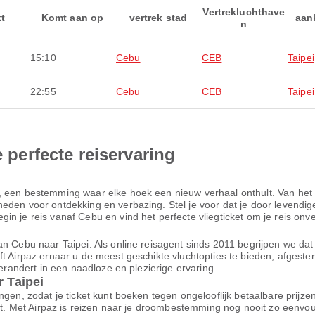
Vertrekluchthave
kt
Komt aan op
vertrek stad
aan
n
15:10
Cebu
CEB
Taipei
22:55
Cebu
CEB
Taipei
e perfecte reiservaring
, een bestemming waar elke hoek een nieuw verhaal onthult. Van het
den voor ontdekking en verbazing. Stel je voor dat je door levendige 
n je reis vanaf Cebu en vind het perfecte vliegticket om je reis onve
n Cebu naar Taipei. Als online reisagent sinds 2011 begrijpen we dat 
ft Airpaz ernaar u de meest geschikte vluchtopties te bieden, afgest
verandert in een naadloze en plezierige ervaring.
r Taipei
ngen, zodat je ticket kunt boeken tegen ongelooflijk betaalbare prijz
ort. Met Airpaz is reizen naar je droombestemming nog nooit zo eenvo