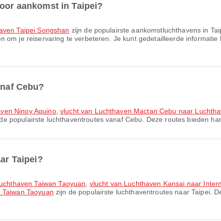
voor aankomst in Taipei?
aven Taipei Songshan
zijn de populairste aankomstluchthavens in Ta
om je reiservaring te verbeteren. Je kunt gedetailleerde informatie be
vanaf Cebu?
aven Ninoy Aquino
,
vlucht van Luchthaven Mactan Cebu naar Luchth
 de populairste luchthaventroutes vanaf Cebu. Deze routes bieden han
aar Taipei?
e luchthaven Taiwan Taoyuan
,
vlucht van Luchthaven Kansai naar Inter
n Taiwan Taoyuan
zijn de populairste luchthaventroutes naar Taipei. 