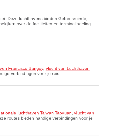
ipei. Deze luchthavens bieden Gebedsruimte,
kijken over de faciliteiten en terminalindeling
aven Francisco Bangoy
,
vlucht van Luchthaven
dige verbindingen voor je reis.
nationale luchthaven Taiwan Taoyuan
,
vlucht van
Deze routes bieden handige verbindingen voor je