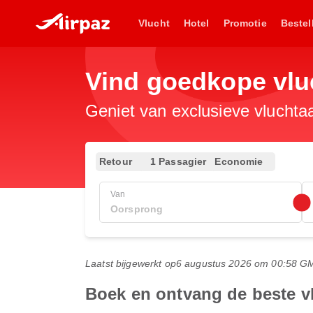
Vlucht
Hotel
Promotie
Bestel
Vind goedkope vlu
Geniet van exclusieve vluchta
Retour
1 Passagier
Economie
Van
Laatst bijgewerkt op
6 augustus 2026 om 00:58 G
Boek en ontvang de beste v