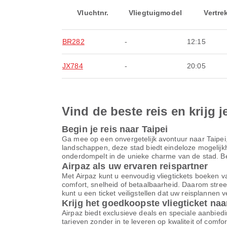
Vluchtnr.
Vliegtuigmodel
Vertre
BR282
-
12:15
JX784
-
20:05
Vind de beste reis en krijg j
Begin je reis naar Taipei
Ga mee op een onvergetelijk avontuur naar Taipei
landschappen, deze stad biedt eindeloze mogelijkhe
onderdompelt in de unieke charme van de stad. Begi
Airpaz als uw ervaren reispartner
Met Airpaz kunt u eenvoudig vliegtickets boeken va
comfort, snelheid of betaalbaarheid. Daarom stree
kunt u een ticket veiligstellen dat uw reisplannen 
Krijg het goedkoopste vliegticket naa
Airpaz biedt exclusieve deals en speciale aanbiedi
tarieven zonder in te leveren op kwaliteit of comf