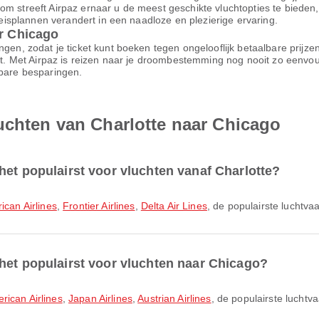
om streeft Airpaz ernaar u de meest geschikte vluchtopties te biede
 reisplannen verandert in een naadloze en plezierige ervaring.
ar Chicago
ngen, zodat je ticket kunt boeken tegen ongelooflijk betaalbare prijz
ort. Met Airpaz is reizen naar je droombestemming nog nooit zo eenvo
nbare besparingen.
uchten van Charlotte naar Chicago
het populairst voor vluchten vanaf Charlotte?
ican Airlines
,
Frontier Airlines
,
Delta Air Lines
, de populairste luchtva
het populairst voor vluchten naar Chicago?
rican Airlines
,
Japan Airlines
,
Austrian Airlines
, de populairste lucht