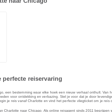
tte naar Chicago
e perfecte reiservaring
go, een bestemming waar elke hoek een nieuw verhaal onthult. Van h
den voor ontdekking en verbazing. Stel je voor dat je door levendige 
n je reis vanaf Charlotte en vind het perfecte vliegticket om je reis 
n Charlotte naar Chicago. Als online reisagent sinds 2011 begrijpen we