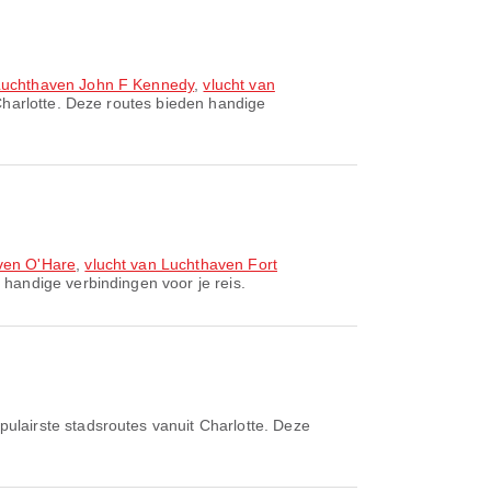
 Luchthaven John F Kennedy
,
vlucht van
Charlotte. Deze routes bieden handige
ven O'Hare
,
vlucht van Luchthaven Fort
 handige verbindingen voor je reis.
pulairste stadsroutes vanuit Charlotte. Deze