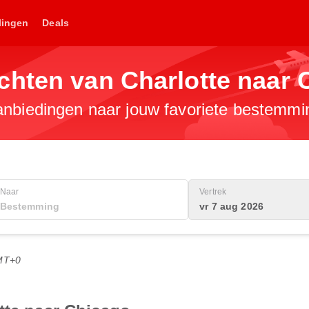
lingen
Deals
chten van Charlotte naar 
anbiedingen naar jouw favoriete bestemmi
Naar
Vertrek
vr 7 aug 2026
MT+0