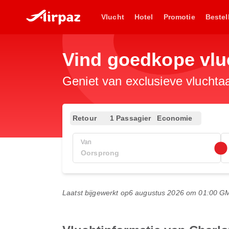
Vlucht
Hotel
Promotie
Bestel
Vind goedkope vlu
Geniet van exclusieve vluchta
Retour
1 Passagier
Economie
Van
Laatst bijgewerkt op
6 augustus 2026 om 01:00 G