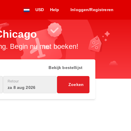
USD
Help
Inloggen/Registreren
Chicago
ng. Begin nu met boeken!
Bekijk bestellijst
Retour
Zoeken
za 8 aug 2026