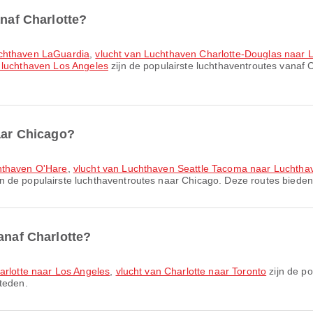
anaf Charlotte?
uchthaven LaGuardia
,
vlucht van Luchthaven Charlotte-Douglas naar
 luchthaven Los Angeles
zijn de populairste luchthaventroutes vanaf 
naar Chicago?
chthaven O'Hare
,
vlucht van Luchthaven Seattle Tacoma naar Luchtha
jn de populairste luchthaventroutes naar Chicago. Deze routes bieden
anaf Charlotte?
arlotte naar Los Angeles
,
vlucht van Charlotte naar Toronto
zijn de po
teden.