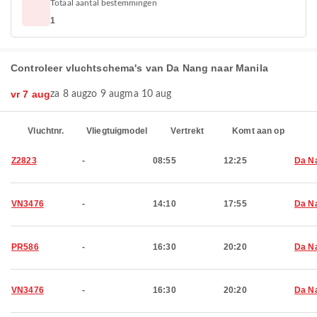
Totaal aantal bestemmingen
1
Controleer vluchtschema's van Da Nang naar Manila
vr 7 aug
za 8 aug
zo 9 aug
ma 10 aug
Vluchtnr.
Vliegtuigmodel
Vertrekt
Komt aan op
Z2823
-
08:55
12:25
Da N
VN3476
-
14:10
17:55
Da N
PR586
-
16:30
20:20
Da N
VN3476
-
16:30
20:20
Da N