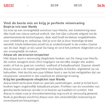
5J5757
-
22:30
02:15
Da N
Vind de beste reis en krijg je perfecte reiservaring
Begin je reis naar Manila
Ga mee op een onvergetelijk avontuur naar Manila, een bestemming waar
elke hoek een nieuw verhaal onthult. Van het rijke culturele erfgoed tot de
adembenemende landschappen, deze stad biedt eindeloze mogelijkheden
voor ontdekking en verbazing. Stel je voor dat je door levendige straten
wandelt, lokale lekkernijen proeft en je onderdompelt in de unieke charme
van de stad. Begin je reis vanaf Da Nang en vind het perfecte vliegticket om je
reis onvergetelijk te maken.
Airpaz als uw ervaren reispartner
Met Airpaz kunt u eenvoudig vliegtickets boeken van Da Nang naar Manila.
Als online reisagent sinds 2011 begrijpen we dat elke reiziger iets anders
zoekt, of het nu gaat om comfort, snelheid of betaalbaarheid. Daarom streeft
Airpaz ernaar u de meest geschikte vluchtopties te bieden, afgestemd op uw
behoeften. Met slechts een paar klikken kunt u een ticket veiligstellen dat uw
reisplannen verandert in een naadloze en plezierige ervaring.
Krijg het goedkoopste vliegticket naar Manila
Airpaz biedt exclusieve deals en speciale aanbiedingen, zodat je ticket kunt
boeken tegen ongelooflijk betaalbare prijzen. Profiteer van de voordelen van
gereduceerde tarieven zonder in te leveren op kwaliteit of comfort. Met
Airpaz is reizen naar je droombestemming nog nooit zo eenvoudig geweest.
Boek je goedkope vlucht bij Airpaz voor een uitzonderlijke reiservaring en
onverslaanbare besparingen.