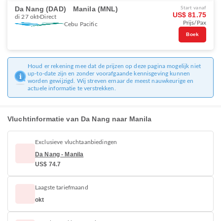
Da Nang (DAD)
Manila (MNL)
Start vanaf
US$ 81.75
di 27 okt
Direct
Prijs/Pax
Cebu Pacific
Boek
Houd er rekening mee dat de prijzen op deze pagina mogelijk niet
up-to-date zijn en zonder voorafgaande kennisgeving kunnen
worden gewijzigd. Wij streven ernaar de meest nauwkeurige en
actuele informatie te verstrekken.
Vluchtinformatie van Da Nang naar Manila
Exclusieve vluchtaanbiedingen
Da Nang - Manila
US$ 74.7
Laagste tariefmaand
okt