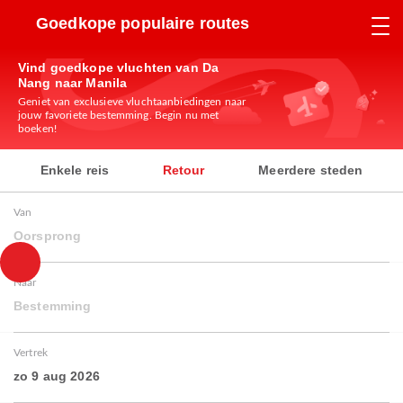
Goedkope populaire routes
Vind goedkope vluchten van Da
Nang naar Manila
Geniet van exclusieve vluchtaanbiedingen naar
jouw favoriete bestemming. Begin nu met
boeken!
Enkele reis
Retour
Meerdere steden
Van
Oorsprong
Naar
Bestemming
Vertrek
zo 9 aug 2026