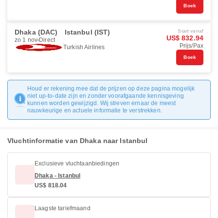
Boek
Dhaka (DAC)
Istanbul (IST)
Start vanaf
US$ 832.94
zo 1 nov
Direct
Prijs/Pax
Turkish Airlines
Boek
Houd er rekening mee dat de prijzen op deze pagina mogelijk
niet up-to-date zijn en zonder voorafgaande kennisgeving
kunnen worden gewijzigd. Wij streven ernaar de meest
nauwkeurige en actuele informatie te verstrekken.
Vluchtinformatie van Dhaka naar Istanbul
Exclusieve vluchtaanbiedingen
Dhaka - Istanbul
US$ 818.04
Laagste tariefmaand