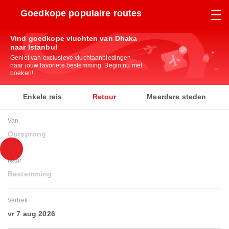
Goedkope populaire routes
Vind goedkope vluchten van Dhaka
naar Istanbul
Geniet van exclusieve vluchtaanbiedingen
naar jouw favoriete bestemming. Begin nu met
boeken!
Enkele reis
Retour
Meerdere steden
Van
Oorsprong
Naar
Bestemming
Vertrek
vr 7 aug 2026