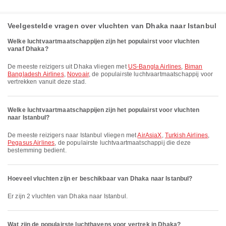
Veelgestelde vragen over vluchten van Dhaka naar Istanbul
Welke luchtvaartmaatschappijen zijn het populairst voor vluchten
vanaf Dhaka?
De meeste reizigers uit Dhaka vliegen met
US-Bangla Airlines
,
Biman
Bangladesh Airlines
,
Novoair
, de populairste luchtvaartmaatschappij voor
vertrekken vanuit deze stad.
Welke luchtvaartmaatschappijen zijn het populairst voor vluchten
naar Istanbul?
De meeste reizigers naar Istanbul vliegen met
AirAsiaX
,
Turkish Airlines
,
Pegasus Airlines
, de populairste luchtvaartmaatschappij die deze
bestemming bedient.
Hoeveel vluchten zijn er beschikbaar van Dhaka naar Istanbul?
Er zijn 2 vluchten van Dhaka naar Istanbul.
Wat zijn de populairste luchthavens voor vertrek in Dhaka?