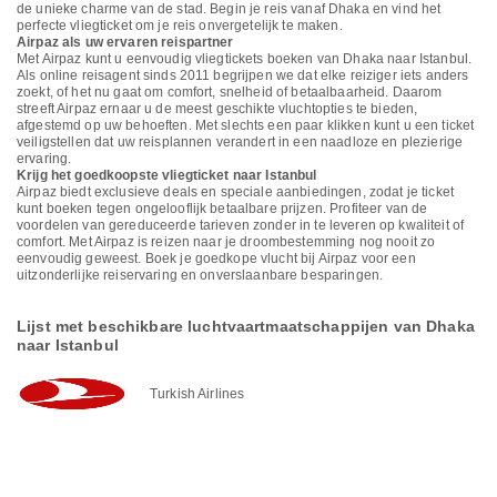
de unieke charme van de stad. Begin je reis vanaf Dhaka en vind het
perfecte vliegticket om je reis onvergetelijk te maken.
Airpaz als uw ervaren reispartner
Met Airpaz kunt u eenvoudig vliegtickets boeken van Dhaka naar Istanbul.
Als online reisagent sinds 2011 begrijpen we dat elke reiziger iets anders
zoekt, of het nu gaat om comfort, snelheid of betaalbaarheid. Daarom
streeft Airpaz ernaar u de meest geschikte vluchtopties te bieden,
afgestemd op uw behoeften. Met slechts een paar klikken kunt u een ticket
veiligstellen dat uw reisplannen verandert in een naadloze en plezierige
ervaring.
Krijg het goedkoopste vliegticket naar Istanbul
Airpaz biedt exclusieve deals en speciale aanbiedingen, zodat je ticket
kunt boeken tegen ongelooflijk betaalbare prijzen. Profiteer van de
voordelen van gereduceerde tarieven zonder in te leveren op kwaliteit of
comfort. Met Airpaz is reizen naar je droombestemming nog nooit zo
eenvoudig geweest. Boek je goedkope vlucht bij Airpaz voor een
uitzonderlijke reiservaring en onverslaanbare besparingen.
Lijst met beschikbare luchtvaartmaatschappijen van Dhaka
naar Istanbul
Turkish Airlines