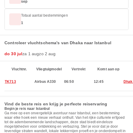
sep
Totaal aantal bestemmingen
1
Controleer vluchtschema's van Dhaka naar Istanbul
do 30 jul
za 1 aug
zo 2 aug
Vluchtnr.
Vliegtuigmodel
Vertrekt
Komt aan op
TK713
Airbus A330
06:50
12:45
Dhak
Vind de beste reis en krijg je perfecte reiservaring
Begin je reis naar Istanbul
Ga mee op een onvergetelijk avontuur naar Istanbul, een bestemming
waar elke hoek een nieuw verhaal onthult. Van het rijke culturele erfgoed
tot de adembenemende landschappen, deze stad biedt eindeloze
mogelijkheden voor ontdekking en verbazing. Stel je voor dat je door
levendige straten wandelt, lokale lekkernijen proeft en je onderdompelt in