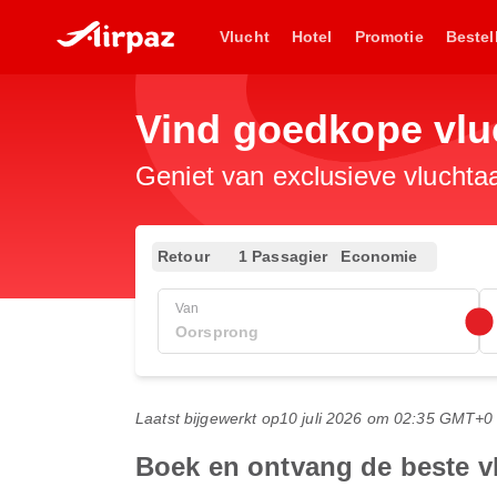
Vlucht
Hotel
Promotie
Bestel
Vind goedkope vlu
Geniet van exclusieve vluchta
Retour
1 Passagier
Economie
Van
Laatst bijgewerkt op
10 juli 2026 om 02:35 GMT+0
Boek en ontvang de beste 