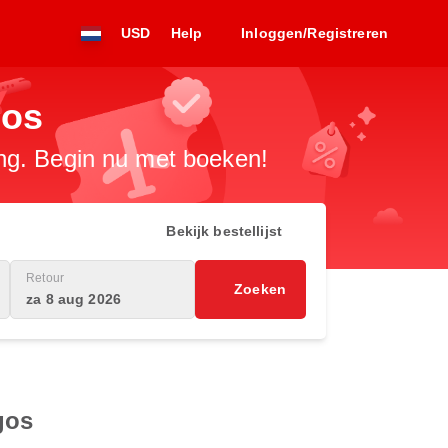
USD
Help
Inloggen/Registreren
gos
ng. Begin nu met boeken!
Bekijk bestellijst
Retour
Zoeken
za 8 aug 2026
gos