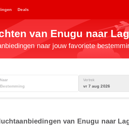
lingen
Deals
chten van Enugu naar La
anbiedingen naar jouw favoriete bestemmi
Naar
Vertrek
vr 7 aug 2026
vluchtaanbiedingen van Enugu naar La