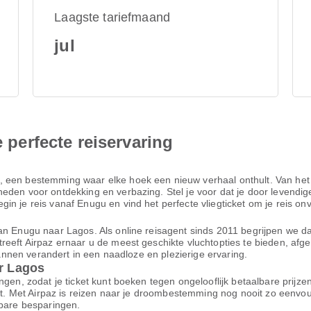
Laagste tariefmaand
jul
e perfecte reiservaring
, een bestemming waar elke hoek een nieuw verhaal onthult. Van het
den voor ontdekking en verbazing. Stel je voor dat je door levendige 
n je reis vanaf Enugu en vind het perfecte vliegticket om je reis onv
n Enugu naar Lagos. Als online reisagent sinds 2011 begrijpen we dat 
reeft Airpaz ernaar u de meest geschikte vluchtopties te bieden, af
plannen verandert in een naadloze en plezierige ervaring.
ar Lagos
ngen, zodat je ticket kunt boeken tegen ongelooflijk betaalbare prijz
ort. Met Airpaz is reizen naar je droombestemming nog nooit zo eenvo
nbare besparingen.