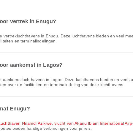
voor vertrek in Enugu?
te vertrek­lucht­havens in Enugu. Deze luchthavens bieden en veel mee
liteiten en terminalindelingen.
 voor aankomst in Lagos?
te aankomstluchthavens in Lagos. Deze luchthavens bieden en veel an
ken over de faciliteiten en terminalindeling van deze luchthavens.
vanaf Enugu?
r Luchthaven Nnamdi Azikiwe
,
vlucht van Akanu Ibiam International A
outes bieden handige verbindingen voor je reis.