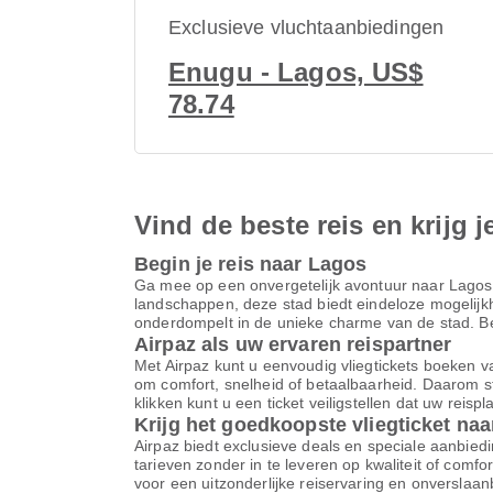
Exclusieve vluchtaanbiedingen
Enugu - Lagos, US$
78.74
Vind de beste reis en krijg j
Begin je reis naar Lagos
Ga mee op een onvergetelijk avontuur naar Lagos
landschappen, deze stad biedt eindeloze mogelijkhe
onderdompelt in de unieke charme van de stad. Begi
Airpaz als uw ervaren reispartner
Met Airpaz kunt u eenvoudig vliegtickets boeken va
om comfort, snelheid of betaalbaarheid. Daarom st
klikken kunt u een ticket veiligstellen dat uw reis
Krijg het goedkoopste vliegticket na
Airpaz biedt exclusieve deals en speciale aanbiedi
tarieven zonder in te leveren op kwaliteit of comf
voor een uitzonderlijke reiservaring en onverslaa