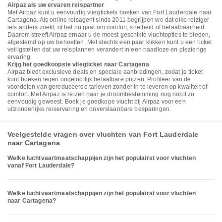
Airpaz als uw ervaren reispartner
Met Airpaz kunt u eenvoudig vliegtickets boeken van Fort Lauderdale naar
Cartagena. Als online reisagent sinds 2011 begrijpen we dat elke reiziger
iets anders zoekt, of het nu gaat om comfort, snelheid of betaalbaarheid.
Daarom streeft Airpaz ernaar u de meest geschikte vluchtopties te bieden,
afgestemd op uw behoeften. Met slechts een paar klikken kunt u een ticket
veiligstellen dat uw reisplannen verandert in een naadloze en plezierige
ervaring.
Krijg het goedkoopste vliegticket naar Cartagena
Airpaz biedt exclusieve deals en speciale aanbiedingen, zodat je ticket
kunt boeken tegen ongelooflijk betaalbare prijzen. Profiteer van de
voordelen van gereduceerde tarieven zonder in te leveren op kwaliteit of
comfort. Met Airpaz is reizen naar je droombestemming nog nooit zo
eenvoudig geweest. Boek je goedkope vlucht bij Airpaz voor een
uitzonderlijke reiservaring en onverslaanbare besparingen.
Veelgestelde vragen over vluchten van Fort Lauderdale
naar Cartagena
Welke luchtvaartmaatschappijen zijn het populairst voor vluchten
vanaf Fort Lauderdale?
Welke luchtvaartmaatschappijen zijn het populairst voor vluchten
naar Cartagena?