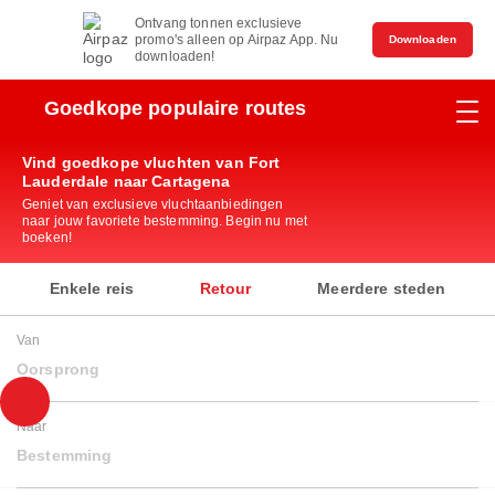
Ontvang tonnen exclusieve
promo's alleen op Airpaz App. Nu
Downloaden
downloaden!
Goedkope populaire routes
Vind goedkope vluchten van Fort
Lauderdale naar Cartagena
Geniet van exclusieve vluchtaanbiedingen
naar jouw favoriete bestemming. Begin nu met
boeken!
Enkele reis
Retour
Meerdere steden
Van
Oorsprong
Naar
Bestemming