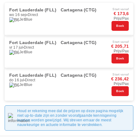
Fort Lauderdale (FLL)
Cartagena (CTG)
Start vanaf
€ 173,6
wo 16 sep
Direct
Prijs/Pax
JetBlue
Boek
Fort Lauderdale (FLL)
Cartagena (CTG)
Start vanaf
€ 205,71
vr 17 jul
Direct
Prijs/Pax
JetBlue
Boek
Fort Lauderdale (FLL)
Cartagena (CTG)
Start vanaf
€ 236,42
do 16 jul
Direct
Prijs/Pax
JetBlue
Boek
Houd er rekening mee dat de prijzen op deze pagina mogelijk
niet up-to-date zijn en zonder voorafgaande kennisgeving
kunnen worden gewijzigd. Wij streven ernaar de meest
nauwkeurige en actuele informatie te verstrekken.