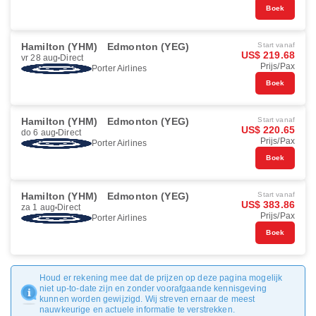
Boek
Hamilton (YHM)
Edmonton (YEG)
Start vanaf
US$ 219.68
vr 28 aug
Direct
Prijs/Pax
Porter Airlines
Boek
Hamilton (YHM)
Edmonton (YEG)
Start vanaf
US$ 220.65
do 6 aug
Direct
Prijs/Pax
Porter Airlines
Boek
Hamilton (YHM)
Edmonton (YEG)
Start vanaf
US$ 383.86
za 1 aug
Direct
Prijs/Pax
Porter Airlines
Boek
Houd er rekening mee dat de prijzen op deze pagina mogelijk
niet up-to-date zijn en zonder voorafgaande kennisgeving
kunnen worden gewijzigd. Wij streven ernaar de meest
nauwkeurige en actuele informatie te verstrekken.