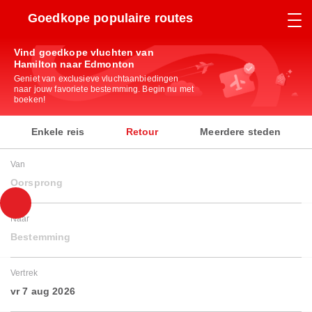
Goedkope populaire routes
Vind goedkope vluchten van
Hamilton naar Edmonton
Geniet van exclusieve vluchtaanbiedingen
naar jouw favoriete bestemming. Begin nu met
boeken!
Enkele reis
Retour
Meerdere steden
Van
Oorsprong
Naar
Bestemming
Vertrek
vr 7 aug 2026