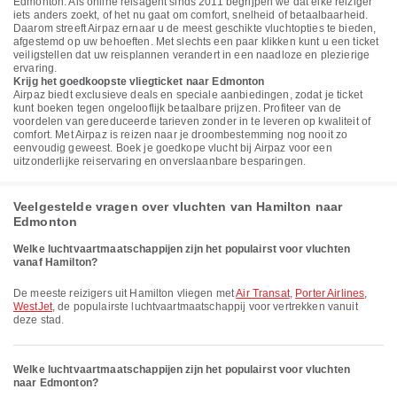
Edmonton. Als online reisagent sinds 2011 begrijpen we dat elke reiziger
iets anders zoekt, of het nu gaat om comfort, snelheid of betaalbaarheid.
Daarom streeft Airpaz ernaar u de meest geschikte vluchtopties te bieden,
afgestemd op uw behoeften. Met slechts een paar klikken kunt u een ticket
veiligstellen dat uw reisplannen verandert in een naadloze en plezierige
ervaring.
Krijg het goedkoopste vliegticket naar Edmonton
Airpaz biedt exclusieve deals en speciale aanbiedingen, zodat je ticket
kunt boeken tegen ongelooflijk betaalbare prijzen. Profiteer van de
voordelen van gereduceerde tarieven zonder in te leveren op kwaliteit of
comfort. Met Airpaz is reizen naar je droombestemming nog nooit zo
eenvoudig geweest. Boek je goedkope vlucht bij Airpaz voor een
uitzonderlijke reiservaring en onverslaanbare besparingen.
Veelgestelde vragen over vluchten van Hamilton naar
Edmonton
Welke luchtvaartmaatschappijen zijn het populairst voor vluchten
vanaf Hamilton?
De meeste reizigers uit Hamilton vliegen met
Air Transat
,
Porter Airlines
,
WestJet
, de populairste luchtvaartmaatschappij voor vertrekken vanuit
deze stad.
Welke luchtvaartmaatschappijen zijn het populairst voor vluchten
naar Edmonton?