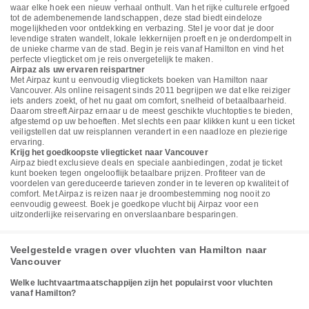
waar elke hoek een nieuw verhaal onthult. Van het rijke culturele erfgoed
tot de adembenemende landschappen, deze stad biedt eindeloze
mogelijkheden voor ontdekking en verbazing. Stel je voor dat je door
levendige straten wandelt, lokale lekkernijen proeft en je onderdompelt in
de unieke charme van de stad. Begin je reis vanaf Hamilton en vind het
perfecte vliegticket om je reis onvergetelijk te maken.
Airpaz als uw ervaren reispartner
Met Airpaz kunt u eenvoudig vliegtickets boeken van Hamilton naar
Vancouver. Als online reisagent sinds 2011 begrijpen we dat elke reiziger
iets anders zoekt, of het nu gaat om comfort, snelheid of betaalbaarheid.
Daarom streeft Airpaz ernaar u de meest geschikte vluchtopties te bieden,
afgestemd op uw behoeften. Met slechts een paar klikken kunt u een ticket
veiligstellen dat uw reisplannen verandert in een naadloze en plezierige
ervaring.
Krijg het goedkoopste vliegticket naar Vancouver
Airpaz biedt exclusieve deals en speciale aanbiedingen, zodat je ticket
kunt boeken tegen ongelooflijk betaalbare prijzen. Profiteer van de
voordelen van gereduceerde tarieven zonder in te leveren op kwaliteit of
comfort. Met Airpaz is reizen naar je droombestemming nog nooit zo
eenvoudig geweest. Boek je goedkope vlucht bij Airpaz voor een
uitzonderlijke reiservaring en onverslaanbare besparingen.
Veelgestelde vragen over vluchten van Hamilton naar
Vancouver
Welke luchtvaartmaatschappijen zijn het populairst voor vluchten
vanaf Hamilton?