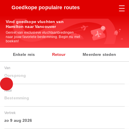
Goedkope populaire routes
Vind goedkope vluchten van
Hamilton naar Vancouver
Geniet van exclusieve vluchtaanbiedingen
naar jouw favoriete bestemming. Begin nu met
boeken!
Enkele reis
Retour
Meerdere steden
Van
Oorsprong
Naar
Bestemming
Vertrek
zo 9 aug 2026