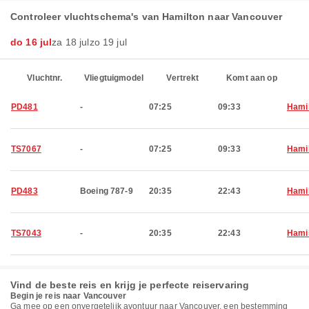
Controleer vluchtschema's van Hamilton naar Vancouver
do 16 jul
za 18 jul
zo 19 jul
Vluchtnr.
Vliegtuigmodel
Vertrekt
Komt aan op
PD481
-
07:25
09:33
Hami
TS7067
-
07:25
09:33
Hami
PD483
Boeing 787-9
20:35
22:43
Hami
TS7043
-
20:35
22:43
Hami
Vind de beste reis en krijg je perfecte reiservaring
Begin je reis naar Vancouver
Ga mee op een onvergetelijk avontuur naar Vancouver, een bestemming