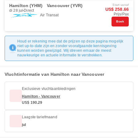
Hamilton (YHM)
Vancouver (YVR)
Start vanaf
US$ 258.66
di 28 jul
Direct
Prijs/Pax
Air Transat
Boek
Houd er rekening mee dat de prijzen op deze pagina mogelijk
niet up-to-date zijn en zonder voorafgaande kennisgeving
kunnen worden gewijzigd. Wij streven ernaar de meest
nauwkeurige en actuele informatie te verstrekken.
Vluchtinformatie van Hamilton naar Vancouver
Exclusieve vluchtaanbiedingen
Hamilton - Vancouver
US$ 190.29
Laagste tariefmaand
jul