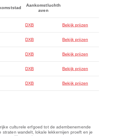
Aankomstluchth
komststad
aven
DXB
Bekijk prijzen
DXB
Bekijk prijzen
DXB
Bekijk prijzen
DXB
Bekijk prijzen
DXB
Bekijk prijzen
 rijke culturele erfgoed tot de adembenemende
straten wandelt, lokale lekkernijen proeft en je