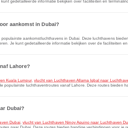
kunt gedetailleerde informatie bekijken over faciliteiten en terminalin
voor aankomst in Dubai?
e populairste aankomstluchthavens in Dubai. Deze luchthavens bieden
ren. Je kunt gedetailleerde informatie bekijken over de faciliteiten e
anaf Lahore?
aven Kuala Lumpur
,
vlucht van Luchthaven Allama Iqbal naar Luchtha
de populairste luchthaventroutes vanaf Lahore. Deze routes bieden ha
aar Dubai?
haven Dubai
,
vlucht van Luchthaven Ninoy Aquino naar Luchthaven Du
routes naar Dubai. Deze routes bieden handige verbindingen voor je re