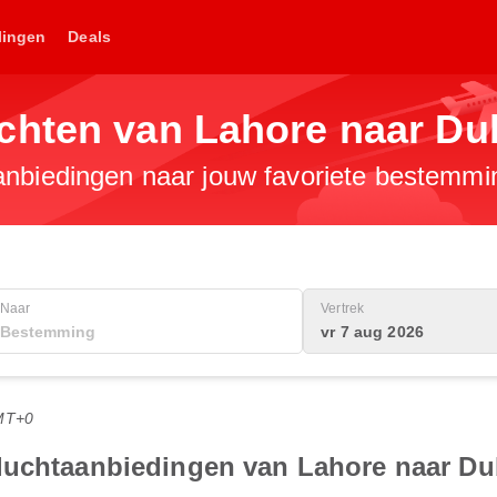
lingen
Deals
chten van Lahore naar Du
anbiedingen naar jouw favoriete bestemmi
Naar
Vertrek
vr 7 aug 2026
MT+0
luchtaanbiedingen van Lahore naar Du