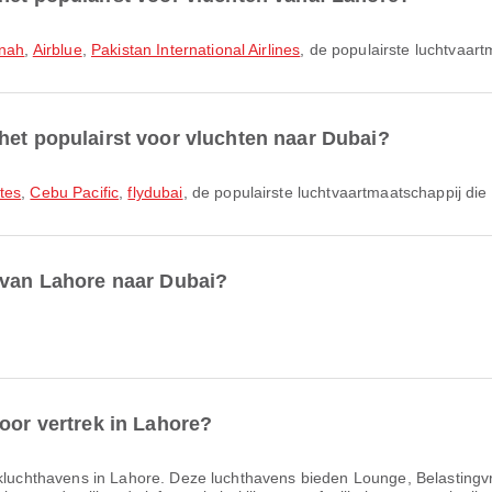
nnah
,
Airblue
,
Pakistan International Airlines
, de populairste luchtvaar
het populairst voor vluchten naar Dubai?
tes
,
Cebu Pacific
,
flydubai
, de populairste luchtvaartmaatschappij di
 van Lahore naar Dubai?
oor vertrek in Lahore?
ek­lucht­havens in Lahore. Deze luchthavens bieden Lounge, Belastingv