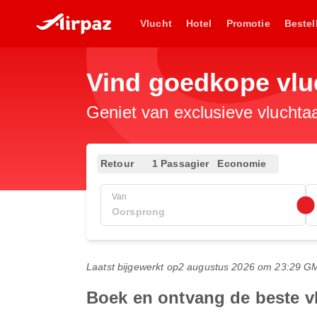
Vlucht
Hotel
Promotie
Bestel
Vind goedkope vlu
Geniet van exclusieve vluchta
Retour
1 Passagier
Economie
Van
Laatst bijgewerkt op
2 augustus 2026 om 23:29 G
Boek en ontvang de beste v