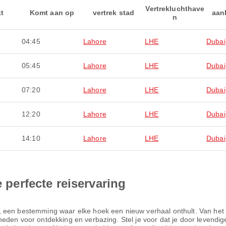
Vertrekluchthave
kt
Komt aan op
vertrek stad
aan
n
04:45
Lahore
LHE
Dubai
05:45
Lahore
LHE
Dubai
07:20
Lahore
LHE
Dubai
12:20
Lahore
LHE
Dubai
14:10
Lahore
LHE
Dubai
e perfecte reiservaring
, een bestemming waar elke hoek een nieuw verhaal onthult. Van het
den voor ontdekking en verbazing. Stel je voor dat je door levendige 