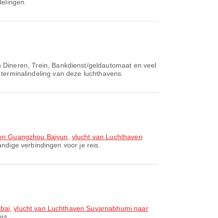
delingen.
 Dineren, Trein, Bankdienst/geldautomaat en veel
n terminalindeling van deze luchthavens.
ven Guangzhou Baiyun
,
vlucht van Luchthaven
ndige verbindingen voor je reis.
bai
,
vlucht van Luchthaven Suvarnabhumi naar
is.