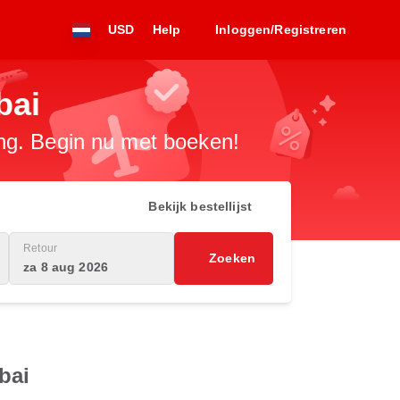
USD
Help
Inloggen/Registreren
bai
ng. Begin nu met boeken!
Bekijk bestellijst
Retour
Zoeken
za 8 aug 2026
bai