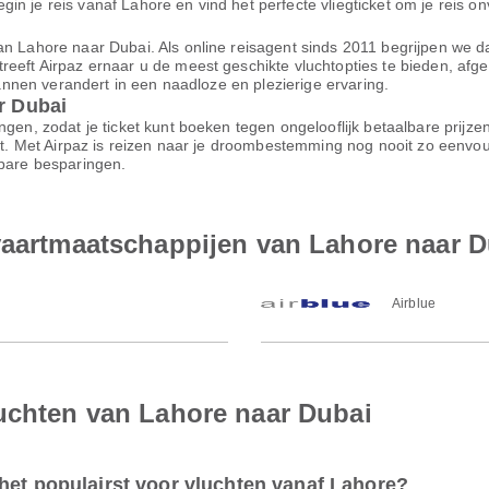
n je reis vanaf Lahore en vind het perfecte vliegticket om je reis on
n Lahore naar Dubai. Als online reisagent sinds 2011 begrijpen we dat
reeft Airpaz ernaar u de meest geschikte vluchtopties te bieden, af
plannen verandert in een naadloze en plezierige ervaring.
r Dubai
ngen, zodat je ticket kunt boeken tegen ongelooflijk betaalbare prijz
ort. Met Airpaz is reizen naar je droombestemming nog nooit zo eenvo
nbare besparingen.
tvaartmaatschappijen van Lahore naar 
Airblue
luchten van Lahore naar Dubai
het populairst voor vluchten vanaf Lahore?