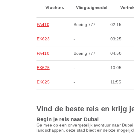
Vluchtnr.
Vliegtuigmodel
Vertre
PA410
Boeing 777
02:15
EK623
-
03:25
PA410
Boeing 777
04:50
EK625
-
10:05
EK625
-
11:55
Vind de beste reis en krijg j
Begin je reis naar Dubai
Ga mee op een onvergetelijk avontuur naar Dubai
landschappen, deze stad biedt eindeloze mogelijkhe