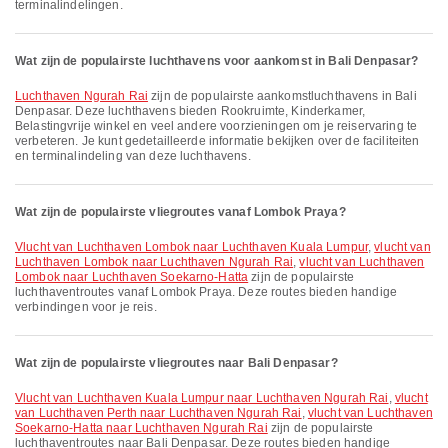
terminalindelingen.
Wat zijn de populairste luchthavens voor aankomst in Bali Denpasar?
Luchthaven Ngurah Rai
zijn de populairste aankomstluchthavens in Bali
Denpasar. Deze luchthavens bieden Rookruimte, Kinderkamer,
Belastingvrije winkel en veel andere voorzieningen om je reiservaring te
verbeteren. Je kunt gedetailleerde informatie bekijken over de faciliteiten
en terminalindeling van deze luchthavens.
Wat zijn de populairste vliegroutes vanaf Lombok Praya?
vlucht van Luchthaven Lombok naar Luchthaven Kuala Lumpur
,
vlucht van
Luchthaven Lombok naar Luchthaven Ngurah Rai
,
vlucht van Luchthaven
Lombok naar Luchthaven Soekarno-Hatta
zijn de populairste
luchthaventroutes vanaf Lombok Praya. Deze routes bieden handige
verbindingen voor je reis.
Wat zijn de populairste vliegroutes naar Bali Denpasar?
vlucht van Luchthaven Kuala Lumpur naar Luchthaven Ngurah Rai
,
vlucht
van Luchthaven Perth naar Luchthaven Ngurah Rai
,
vlucht van Luchthaven
Soekarno-Hatta naar Luchthaven Ngurah Rai
zijn de populairste
luchthaventroutes naar Bali Denpasar. Deze routes bieden handige