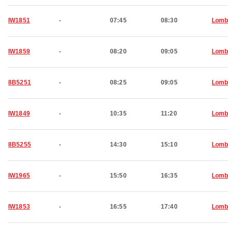
IW1851
-
07:45
08:30
Lomb
IW1859
-
08:20
09:05
Lomb
8B5251
-
08:25
09:05
Lomb
IW1849
-
10:35
11:20
Lomb
8B5255
-
14:30
15:10
Lomb
IW1965
-
15:50
16:35
Lomb
IW1853
-
16:55
17:40
Lomb