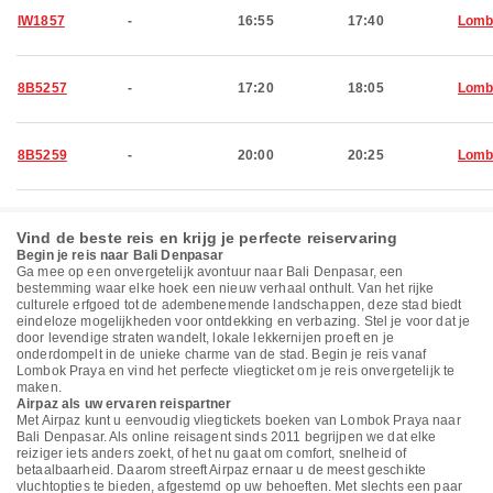
IW1857
-
16:55
17:40
Lomb
8B5257
-
17:20
18:05
Lomb
8B5259
-
20:00
20:25
Lomb
Vind de beste reis en krijg je perfecte reiservaring
Begin je reis naar Bali Denpasar
Ga mee op een onvergetelijk avontuur naar Bali Denpasar, een
bestemming waar elke hoek een nieuw verhaal onthult. Van het rijke
culturele erfgoed tot de adembenemende landschappen, deze stad biedt
eindeloze mogelijkheden voor ontdekking en verbazing. Stel je voor dat je
door levendige straten wandelt, lokale lekkernijen proeft en je
onderdompelt in de unieke charme van de stad. Begin je reis vanaf
Lombok Praya en vind het perfecte vliegticket om je reis onvergetelijk te
maken.
Airpaz als uw ervaren reispartner
Met Airpaz kunt u eenvoudig vliegtickets boeken van Lombok Praya naar
Bali Denpasar. Als online reisagent sinds 2011 begrijpen we dat elke
reiziger iets anders zoekt, of het nu gaat om comfort, snelheid of
betaalbaarheid. Daarom streeft Airpaz ernaar u de meest geschikte
vluchtopties te bieden, afgestemd op uw behoeften. Met slechts een paar