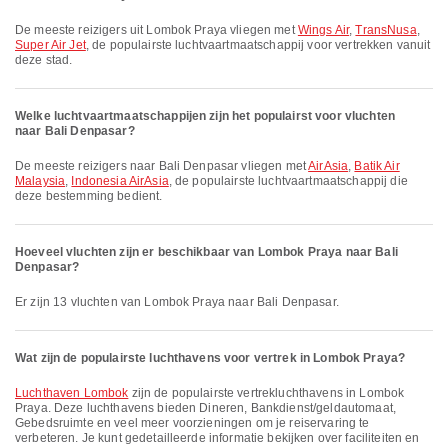
De meeste reizigers uit Lombok Praya vliegen met
Wings Air
,
TransNusa
,
Super Air Jet
, de populairste luchtvaartmaatschappij voor vertrekken vanuit
deze stad.
Welke luchtvaartmaatschappijen zijn het populairst voor vluchten
naar Bali Denpasar?
De meeste reizigers naar Bali Denpasar vliegen met
AirAsia
,
Batik Air
Malaysia
,
Indonesia AirAsia
, de populairste luchtvaartmaatschappij die
deze bestemming bedient.
Hoeveel vluchten zijn er beschikbaar van Lombok Praya naar Bali
Denpasar?
Er zijn 13 vluchten van Lombok Praya naar Bali Denpasar.
Wat zijn de populairste luchthavens voor vertrek in Lombok Praya?
Luchthaven Lombok
zijn de populairste vertrek­lucht­havens in Lombok
Praya. Deze luchthavens bieden Dineren, Bankdienst/geldautomaat,
Gebedsruimte en veel meer voorzieningen om je reiservaring te
verbeteren. Je kunt gedetailleerde informatie bekijken over faciliteiten en