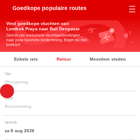
Goedkope populaire routes
Vind goedkope vluchten van
Lombok Praya naar Bali Denpasar
Geniet van exclusieve vluchtaanbiedingen
naar jouw favoriete bestemming. Begin nu met
boeken!
Enkele reis
Retour
Meerdere steden
Van
Oorsprong
Naar
Bestemming
Vertrek
za 8 aug 2026