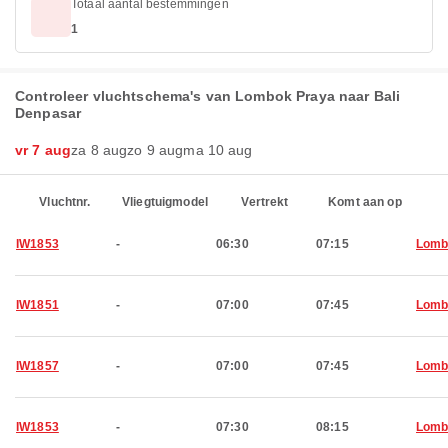
Totaal aantal bestemmingen
1
Controleer vluchtschema's van Lombok Praya naar Bali
Denpasar
vr 7 aug
za 8 aug
zo 9 aug
ma 10 aug
Vluchtnr.
Vliegtuigmodel
Vertrekt
Komt aan op
IW1853
-
06:30
07:15
Lomb
IW1851
-
07:00
07:45
Lomb
IW1857
-
07:00
07:45
Lomb
IW1853
-
07:30
08:15
Lomb