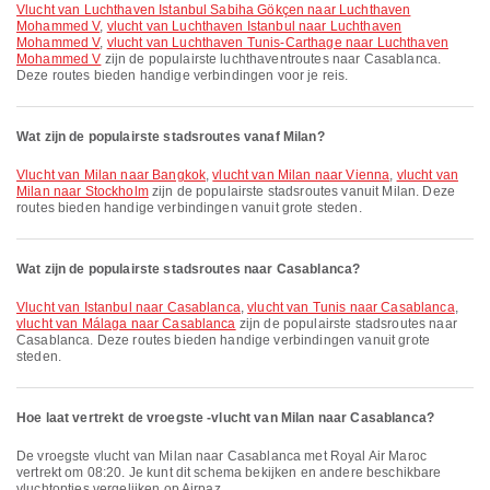
vlucht van Luchthaven Istanbul Sabiha Gökçen naar Luchthaven
Mohammed V
,
vlucht van Luchthaven Istanbul naar Luchthaven
Mohammed V
,
vlucht van Luchthaven Tunis-Carthage naar Luchthaven
Mohammed V
zijn de populairste luchthaventroutes naar Casablanca.
Deze routes bieden handige verbindingen voor je reis.
Wat zijn de populairste stadsroutes vanaf Milan?
vlucht van Milan naar Bangkok
,
vlucht van Milan naar Vienna
,
vlucht van
Milan naar Stockholm
zijn de populairste stadsroutes vanuit Milan. Deze
routes bieden handige verbindingen vanuit grote steden.
Wat zijn de populairste stadsroutes naar Casablanca?
vlucht van Istanbul naar Casablanca
,
vlucht van Tunis naar Casablanca
,
vlucht van Málaga naar Casablanca
zijn de populairste stadsroutes naar
Casablanca. Deze routes bieden handige verbindingen vanuit grote
steden.
Hoe laat vertrekt de vroegste -vlucht van Milan naar Casablanca?
De vroegste vlucht van Milan naar Casablanca met Royal Air Maroc
vertrekt om 08:20. Je kunt dit schema bekijken en andere beschikbare
vluchtopties vergelijken op Airpaz.