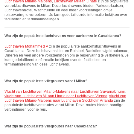
Luchthaven Milano-Malpens
,
Luchthaven Milaan Linate
zijn de populairste
vertrek­lucht­havens in Milan. Deze luchthavens bieden Parkeerplaatsen,
Luchthavenhotel, Wachtruimte en veel meer voorzieningen om je
reiservaring te verbeteren. Je kunt gedetailleerde informatie bekijken over
faciliteiten en terminalindelingen.
Wat zijn de populairste luchthavens voor aankomst in Casablanca?
Luchthaven Mohammed V
zijn de populairste aankomstluchthavens in
Casablanca. Deze luchthavens bieden Rolstoel, Bankdienst/geldautomaat,
Dineren en veel andere voorzieningen om je reiservaring te verbeteren. Je
kunt gedetailleerde informatie bekijken over de faciliteiten en
terminalindeling van deze luchthavens.
Wat zijn de populairste vliegroutes vanaf Milan?
vlucht van Luchthaven Milano-Malpens naar Luchthaven Suvarnabhumi
,
vlucht van Luchthaven Milaan Linate naar Luchthaven Vienna
,
vlucht van
Luchthaven Milano-Malpens naar Luchthaven Stockholm Arlanda
zijn de
populairste luchthaventroutes vanaf Milan. Deze routes bieden handige
verbindingen voor je reis.
Wat zijn de populairste vliegroutes naar Casablanca?