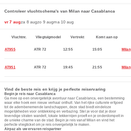
Controleer vluchtschema's van Milan naar Casablanca
vr 7 aug
za 8 aug
zo 9 aug
ma 10 aug
Vluchtnr.
Vliegtuigmodel
Vertrekt
Komt aan op
AT955
ATR 72
12:55
15:05
Milan
AT951
ATR 72
19:45
21:55
Milan
Vind de beste reis en krijg je perfecte reiservaring
Begin je reis naar Casablanca
Ga mee op een onvergetelijk avontuur naar Casablanca, een bestemming
waar elke hoek een nieuw verhaal onthult. Van het rijke culturele erfgoed
tot de adembenemende landschappen, deze stad biedt eindeloze
mogelijkheden voor ontdekking en verbazing. Stel je voor dat je door
levendige straten wandelt, lokale lekkernijen proeft en je onderdompelt in
de unieke charme van de stad. Begin je reis vanaf Milan en vind het
perfecte vliegticket om je reis onvergetelijk te maken.
Airpaz als uw ervaren reispartner