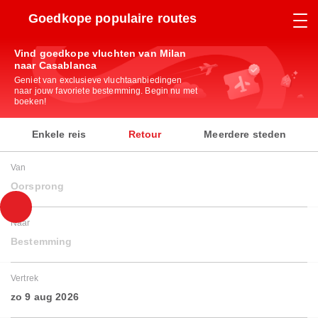
Goedkope populaire routes
Vind goedkope vluchten van Milan
naar Casablanca
Geniet van exclusieve vluchtaanbiedingen
naar jouw favoriete bestemming. Begin nu met
boeken!
Enkele reis
Retour
Meerdere steden
Van
Oorsprong
Naar
Bestemming
Vertrek
zo 9 aug 2026