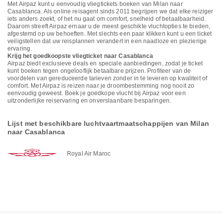
Met Airpaz kunt u eenvoudig vliegtickets boeken van Milan naar
Casablanca. Als online reisagent sinds 2011 begrijpen we dat elke reiziger
iets anders zoekt, of het nu gaat om comfort, snelheid of betaalbaarheid.
Daarom streeft Airpaz ernaar u de meest geschikte vluchtopties te bieden,
afgestemd op uw behoeften. Met slechts een paar klikken kunt u een ticket
veiligstellen dat uw reisplannen verandert in een naadloze en plezierige
ervaring.
Krijg het goedkoopste vliegticket naar Casablanca
Airpaz biedt exclusieve deals en speciale aanbiedingen, zodat je ticket
kunt boeken tegen ongelooflijk betaalbare prijzen. Profiteer van de
voordelen van gereduceerde tarieven zonder in te leveren op kwaliteit of
comfort. Met Airpaz is reizen naar je droombestemming nog nooit zo
eenvoudig geweest. Boek je goedkope vlucht bij Airpaz voor een
uitzonderlijke reiservaring en onverslaanbare besparingen.
Lijst met beschikbare luchtvaartmaatschappijen van Milan
naar Casablanca
Royal Air Maroc