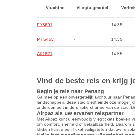
Vluchtnr.
Vliegtuigmodel
Vertre
FY3601
-
14:35
MH5455
-
14:35
AK1821
-
14:55
Vind de beste reis en krijg j
Begin je reis naar Penang
Ga mee op een onvergetelijk avontuur naar Penan
landschappen, deze stad biedt eindeloze mogelijkhe
onderdompelt in de unieke charme van de stad. Begi
Airpaz als uw ervaren reispartner
Met Airpaz kunt u eenvoudig vliegtickets boeken va
om comfort, snelheid of betaalbaarheid. Daarom st
klikken kunt u een ticket veiligstellen dat uw reis