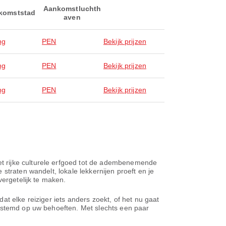
Aankomstluchth
komststad
aven
ng
PEN
Bekijk prijzen
ng
PEN
Bekijk prijzen
ng
PEN
Bekijk prijzen
t rijke culturele erfgoed tot de adembenemende
straten wandelt, lokale lekkernijen proeft en je
vergetelijk te maken.
t elke reiziger iets anders zoekt, of het nu gaat
gestemd op uw behoeften. Met slechts een paar