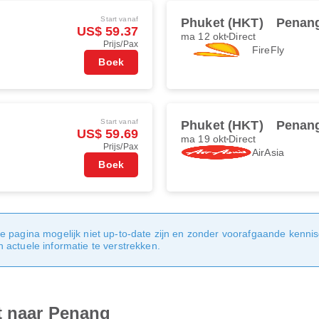
Start vanaf
Phuket (HKT)
Penan
US$ 59.37
ma 12 okt
Direct
Prijs/Pax
FireFly
Boek
Start vanaf
Phuket (HKT)
Penan
US$ 59.69
ma 19 okt
Direct
Prijs/Pax
AirAsia
Boek
e pagina mogelijk niet up-to-date zijn en zonder voorafgaande kenni
actuele informatie te verstrekken.
t naar Penang