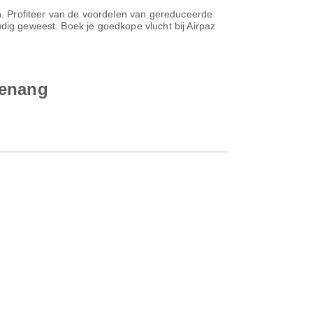
en. Profiteer van de voordelen van gereduceerde
udig geweest. Boek je goedkope vlucht bij Airpaz
Penang