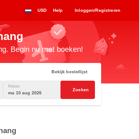
USD
Help
Inloggen/Registreren
nang
ng. Begin nu met boeken!
Bekijk bestellijst
Retour
Zoeken
ma 10 aug 2026
enang