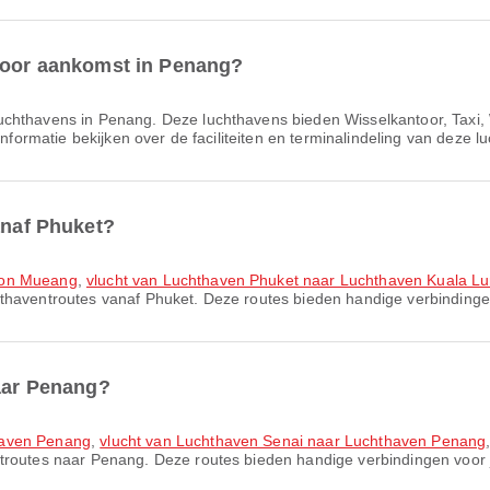
 voor aankomst in Penang?
uchthavens in Penang. Deze luchthavens bieden Wisselkantoor, Taxi,
informatie bekijken over de faciliteiten en terminalindeling van deze l
anaf Phuket?
 Don Mueang
,
vlucht van Luchthaven Phuket naar Luchthaven Kuala L
hthaventroutes vanaf Phuket. Deze routes bieden handige verbindingen
naar Penang?
haven Penang
,
vlucht van Luchthaven Senai naar Luchthaven Penang
ntroutes naar Penang. Deze routes bieden handige verbindingen voor j