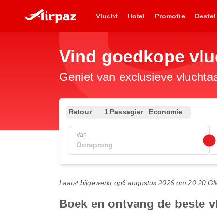
Vlucht
Hotel
Promotie
Bestel
Vind goedkope vlu
Geniet van exclusieve vluchta
Retour
1 Passagier
Economie
Van
Laatst bijgewerkt op
6 augustus 2026 om 20:20 G
Boek en ontvang de beste v