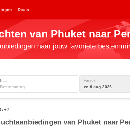
lingen
Deals
chten van Phuket naar Pe
anbiedingen naar jouw favoriete bestemmi
Naar
Vertrek
zo 9 aug 2026
MT+0
luchtaanbiedingen van Phuket naar P