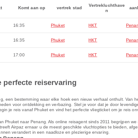
Vertrekluchthave
kt
Komt aan op
vertrek stad
aan
n
16:35
Phuket
HKT
Pena
16:35
Phuket
HKT
Pena
17:00
Phuket
HKT
Pena
e perfecte reiservaring
g, een bestemming waar elke hoek een nieuw verhaal onthult. Van he
den voor ontdekking en verbazing. Stel je voor dat je door levendige 
n je reis vanaf Phuket en vind het perfecte vliegticket om je reis on
n Phuket naar Penang. Als online reisagent sinds 2011 begrijpen we da
reeft Airpaz ernaar u de meest geschikte vluchtopties te bieden, af
plannen verandert in een naadloze en plezierige ervaring.