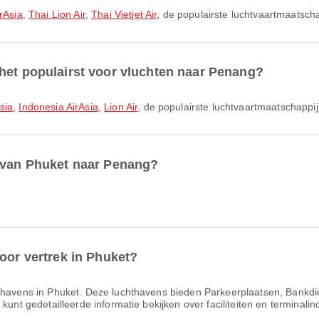
rAsia
,
Thai Lion Air
,
Thai Vietjet Air
, de populairste luchtvaartmaatscha
het populairst voor vluchten naar Penang?
sia
,
Indonesia AirAsia
,
Lion Air
, de populairste luchtvaartmaatschappi
r van Phuket naar Penang?
oor vertrek in Phuket?
cht­havens in Phuket. Deze luchthavens bieden Parkeerplaatsen, Bankd
kunt gedetailleerde informatie bekijken over faciliteiten en terminalin