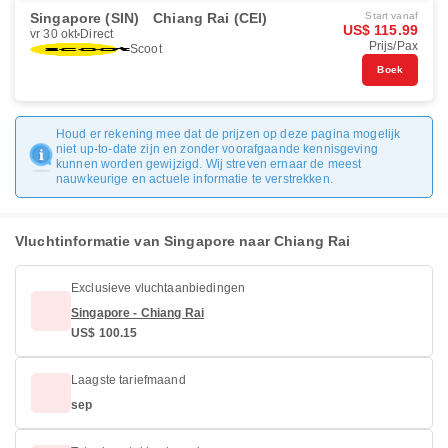
Singapore (SIN)
Chiang Rai (CEI)
Start vanaf
US$ 115.99
vr 30 okt
Direct
Prijs/Pax
Scoot
Boek
Houd er rekening mee dat de prijzen op deze pagina mogelijk
niet up-to-date zijn en zonder voorafgaande kennisgeving
kunnen worden gewijzigd. Wij streven ernaar de meest
nauwkeurige en actuele informatie te verstrekken.
Vluchtinformatie van Singapore naar Chiang Rai
Exclusieve vluchtaanbiedingen
Singapore - Chiang Rai
US$ 100.15
Laagste tariefmaand
sep