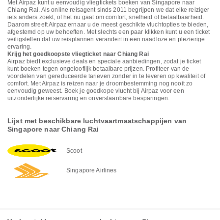
Met Airpaz kunt u eenvoudig vliegtickets boeken van Singapore naar
Chiang Rai. Als online reisagent sinds 2011 begrijpen we dat elke reiziger
iets anders zoekt, of het nu gaat om comfort, snelheid of betaalbaarheid.
Daarom streeft Airpaz ernaar u de meest geschikte vluchtopties te bieden,
afgestemd op uw behoeften. Met slechts een paar klikken kunt u een ticket
veiligstellen dat uw reisplannen verandert in een naadloze en plezierige
ervaring.
Krijg het goedkoopste vliegticket naar Chiang Rai
Airpaz biedt exclusieve deals en speciale aanbiedingen, zodat je ticket
kunt boeken tegen ongelooflijk betaalbare prijzen. Profiteer van de
voordelen van gereduceerde tarieven zonder in te leveren op kwaliteit of
comfort. Met Airpaz is reizen naar je droombestemming nog nooit zo
eenvoudig geweest. Boek je goedkope vlucht bij Airpaz voor een
uitzonderlijke reiservaring en onverslaanbare besparingen.
Lijst met beschikbare luchtvaartmaatschappijen van
Singapore naar Chiang Rai
Scoot
Singapore Airlines