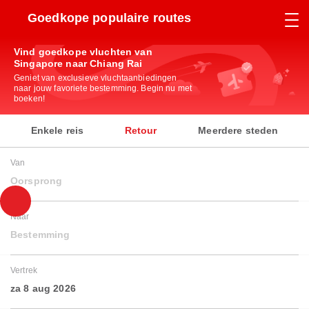
Goedkope populaire routes
Vind goedkope vluchten van
Singapore naar Chiang Rai
Geniet van exclusieve vluchtaanbiedingen
naar jouw favoriete bestemming. Begin nu met
boeken!
Enkele reis
Retour
Meerdere steden
Van
Oorsprong
Naar
Bestemming
Vertrek
za 8 aug 2026