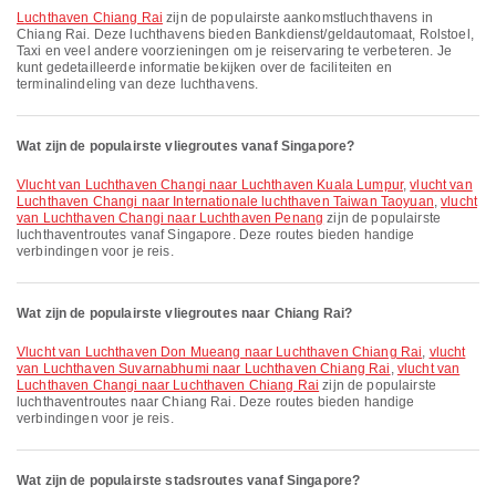
Luchthaven Chiang Rai
zijn de populairste aankomstluchthavens in
Chiang Rai. Deze luchthavens bieden Bankdienst/geldautomaat, Rolstoel,
Taxi en veel andere voorzieningen om je reiservaring te verbeteren. Je
kunt gedetailleerde informatie bekijken over de faciliteiten en
terminalindeling van deze luchthavens.
Wat zijn de populairste vliegroutes vanaf Singapore?
vlucht van Luchthaven Changi naar Luchthaven Kuala Lumpur
,
vlucht van
Luchthaven Changi naar Internationale luchthaven Taiwan Taoyuan
,
vlucht
van Luchthaven Changi naar Luchthaven Penang
zijn de populairste
luchthaventroutes vanaf Singapore. Deze routes bieden handige
verbindingen voor je reis.
Wat zijn de populairste vliegroutes naar Chiang Rai?
vlucht van Luchthaven Don Mueang naar Luchthaven Chiang Rai
,
vlucht
van Luchthaven Suvarnabhumi naar Luchthaven Chiang Rai
,
vlucht van
Luchthaven Changi naar Luchthaven Chiang Rai
zijn de populairste
luchthaventroutes naar Chiang Rai. Deze routes bieden handige
verbindingen voor je reis.
Wat zijn de populairste stadsroutes vanaf Singapore?