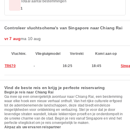
Totaal aantal bestemmingen
1
Controleer vluchtschema's van Singapore naar Chiang Rai
vr 7 aug
ma 10 aug
Vluchtnr.
Vliegtuigmodel
Vertrekt
Komt aan op
TR670
-
16:25
18:45
Sing
Vind de beste reis en krijg je perfecte reiservaring
Begin je reis naar Chiang Rai
Ga mee op een onvergetelijk avontuur naar Chiang Rai, een bestemming
waar elke hoek een nieuw verhaal onthult. Van het rijke culturele erfgoed
tot de adembenemende landschappen, deze stad biedt eindeloze
mogelijkheden voor ontdekking en verbazing. Stel je voor dat je door
levendige straten wandelt, lokale lekkernijen proeft en je onderdompelt in
de unieke charme van de stad. Begin je reis vanaf Singapore en vind het
perfecte vliegticket om je reis onvergetelijk te maken.
Airpaz als uw ervaren reispartner