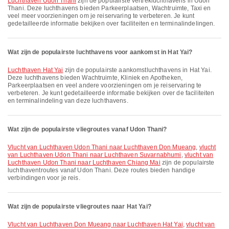
Luchthaven Udon Thani
zijn de populairste vertrek­lucht­havens in Udon
Thani. Deze luchthavens bieden Parkeerplaatsen, Wachtruimte, Taxi en
veel meer voorzieningen om je reiservaring te verbeteren. Je kunt
gedetailleerde informatie bekijken over faciliteiten en terminalindelingen.
Wat zijn de populairste luchthavens voor aankomst in Hat Yai?
Luchthaven Hat Yai
zijn de populairste aankomstluchthavens in Hat Yai.
Deze luchthavens bieden Wachtruimte, Kliniek en Apotheken,
Parkeerplaatsen en veel andere voorzieningen om je reiservaring te
verbeteren. Je kunt gedetailleerde informatie bekijken over de faciliteiten
en terminalindeling van deze luchthavens.
Wat zijn de populairste vliegroutes vanaf Udon Thani?
vlucht van Luchthaven Udon Thani naar Luchthaven Don Mueang
,
vlucht
van Luchthaven Udon Thani naar Luchthaven Suvarnabhumi
,
vlucht van
Luchthaven Udon Thani naar Luchthaven Chiang Mai
zijn de populairste
luchthaventroutes vanaf Udon Thani. Deze routes bieden handige
verbindingen voor je reis.
Wat zijn de populairste vliegroutes naar Hat Yai?
vlucht van Luchthaven Don Mueang naar Luchthaven Hat Yai
,
vlucht van