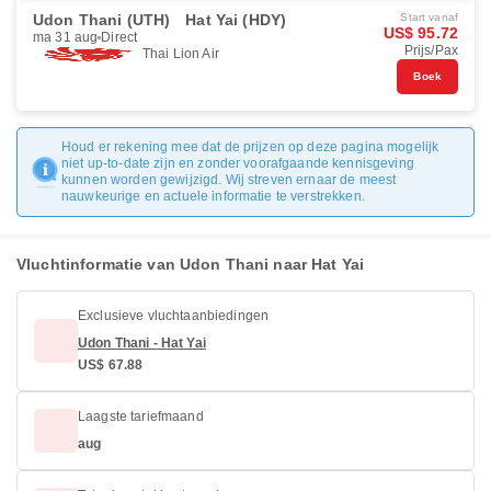
Udon Thani (UTH)
Hat Yai (HDY)
Start vanaf
US$ 95.72
ma 31 aug
Direct
Prijs/Pax
Thai Lion Air
Boek
Houd er rekening mee dat de prijzen op deze pagina mogelijk
niet up-to-date zijn en zonder voorafgaande kennisgeving
kunnen worden gewijzigd. Wij streven ernaar de meest
nauwkeurige en actuele informatie te verstrekken.
Vluchtinformatie van Udon Thani naar Hat Yai
Exclusieve vluchtaanbiedingen
Udon Thani - Hat Yai
US$ 67.88
Laagste tariefmaand
aug