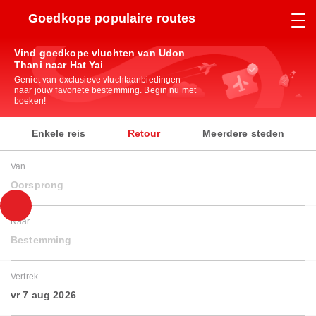
Goedkope populaire routes
Vind goedkope vluchten van Udon
Thani naar Hat Yai
Geniet van exclusieve vluchtaanbiedingen
naar jouw favoriete bestemming. Begin nu met
boeken!
Enkele reis
Retour
Meerdere steden
Van
Oorsprong
Naar
Bestemming
Vertrek
vr 7 aug 2026