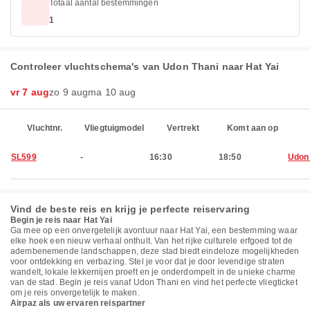
Totaal aantal bestemmingen
1
Controleer vluchtschema's van Udon Thani naar Hat Yai
vr 7 aug
zo 9 aug
ma 10 aug
Vluchtnr.
Vliegtuigmodel
Vertrekt
Komt aan op
SL599
-
16:30
18:50
Udon
Vind de beste reis en krijg je perfecte reiservaring
Begin je reis naar Hat Yai
Ga mee op een onvergetelijk avontuur naar Hat Yai, een bestemming waar
elke hoek een nieuw verhaal onthult. Van het rijke culturele erfgoed tot de
adembenemende landschappen, deze stad biedt eindeloze mogelijkheden
voor ontdekking en verbazing. Stel je voor dat je door levendige straten
wandelt, lokale lekkernijen proeft en je onderdompelt in de unieke charme
van de stad. Begin je reis vanaf Udon Thani en vind het perfecte vliegticket
om je reis onvergetelijk te maken.
Airpaz als uw ervaren reispartner