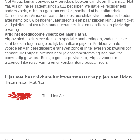
Met Airpaz kunt u eenvoudig vliegtickets boeken van Udon Thani naar Hat
Yai. Als online reisagent sinds 2011 begrijpen we dat elke reiziger iets
anders zoekt, of het nu gaat om comfort, snelheid of betaalbaarheid.
Daarom streeft Airpaz ernaar u de meest geschikte vluchtopties te bieden,
afgestemd op uw behoeften. Met slechts een paar klikken kunt u een ticket
veiligstellen dat uw reisplannen verandert in een naadloze en plezierige
ervaring.
Krijg het goedkoopste vliegticket naar Hat Yai
Airpaz biedt exclusieve deals en speciale aanbiedingen, zodat je ticket
kunt boeken tegen ongelooflijk betaalbare prijzen. Profiteer van de
voordelen van gereduceerde tarieven zonder in te leveren op kwaliteit of
comfort. Met Airpaz is reizen naar je droombestemming nog nooit zo
eenvoudig geweest. Boek je goedkope vlucht bij Airpaz voor een
uitzonderlijke reiservaring en onverslaanbare besparingen.
Lijst met beschikbare luchtvaartmaatschappijen van Udon
Thani naar Hat Yai
Thai Lion Air